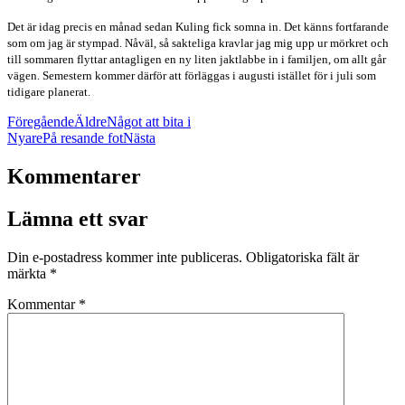
Det är idag precis en månad sedan Kuling fick somna in. Det känns fortfarande
som om jag är stympad. Nåväl, så sakteliga kravlar jag mig upp ur mörkret och
till sommaren flyttar antagligen en ny liten jaktlabbe in i familjen, om allt går
vägen. Semestern kommer därför att förläggas i augusti istället för i juli som
tidigare planerat.
Föregående
Äldre
Något att bita i
Nyare
På resande fot
Nästa
Kommentarer
Lämna ett svar
Din e-postadress kommer inte publiceras.
Obligatoriska fält är
märkta
*
Kommentar
*