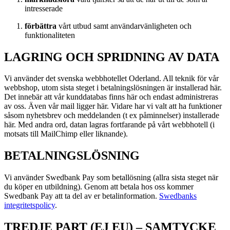
intresserade
förbättra
vårt utbud samt användarvänligheten och
funktionaliteten
LAGRING OCH SPRIDNING AV DATA
Vi använder det svenska webbhotellet Oderland. All teknik för vår
webbshop, utom sista steget i betalningslösningen är installerad här.
Det innebär att vår kunddatabas finns här och endast administreras
av oss. Även vår mail ligger här. Vidare har vi valt att ha funktioner
såsom nyhetsbrev och meddelanden (t ex påminnelser) installerade
här. Med andra ord, datan lagras fortfarande på vårt webbhotell (i
motsats till MailChimp eller liknande).
BETALNINGSLÖSNING
Vi använder Swedbank Pay som betallösning (allra sista steget när
du köper en utbildning). Genom att betala hos oss kommer
Swedbank Pay att ta del av er betalinformation.
Swedbanks
integritetspolicy
.
TREDJE PART (EJ EU) – SAMTYCKE