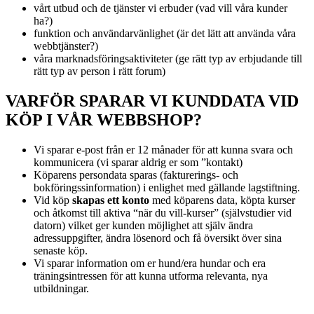
vårt utbud och de tjänster vi erbuder (vad vill våra kunder
ha?)
funktion och användarvänlighet (är det lätt att använda våra
webbtjänster?)
våra marknadsföringsaktiviteter (ge rätt typ av erbjudande till
rätt typ av person i rätt forum)
VARFÖR SPARAR VI KUNDDATA VID
KÖP I VÅR WEBBSHOP?
Vi sparar e-post från er 12 månader för att kunna svara och
kommunicera (vi sparar aldrig er som ”kontakt)
Köparens persondata sparas (fakturerings- och
bokföringssinformation) i enlighet med gällande lagstiftning.
Vid köp
skapas ett konto
med köparens data, köpta kurser
och åtkomst till aktiva “när du vill-kurser” (självstudier vid
datorn) vilket ger kunden möjlighet att själv ändra
adressuppgifter, ändra lösenord och få översikt över sina
senaste köp.
Vi sparar information om er hund/era hundar och era
träningsintressen för att kunna utforma relevanta, nya
utbildningar.