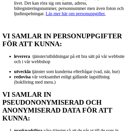
livet. Det kan röra sig om namn, adress,
bilregistreringsnummer, personnummer men även foton och
ljudinspelningar.
Läs mer här om personuppgifter.
VI SAMLAR IN PERSONUPPGIFTER
FÖR ATT KUNNA:
leverera
tjänster/utbildningar på ett bra sätt på vår webbsite
och i vår webbshop
utveckla
tjänster som kunderna efterfrågar (vad, när, hur)
redovisa
vår verksamhet enligt gällande lagstiftning
(bokföring med mera.)
VI SAMLAR IN
PSEUDONONYMISERAD OCH
ANONYMISERAD DATA FÖR ATT
KUNNA:
marknadsföra
våra tjänster så att de når ut till de som är