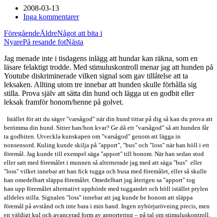
2008-03-13
Inga kommentarer
Föregående
Äldre
Något att bita i
Nyare
På resande fot
Nästa
Jag menade inte i tisdagens inlägg att hundar kan räkna, som en
läsare felaktigt trodde. Med stimuluskontroll menar jag att hunden på
Youtube diskriminerade vilken signal som gav tillåtelse att ta
leksaken. Allting utom tre innebar att hunden skulle förhålla sig
stilla. Prova själv att sätta din hund och lägga ut en godbit eller
leksak framför honom/henne på golvet.
Istället för att du säger "varsågod" när din hund tittar på dig så kan du prova att
berömma din hund. Sitter han/hon kvar? Ge då ett "varsågod" så att hunden får
ta godbiten. Utveckla kunskapen om "varsågod" genom att lägga in
nonsensord. Kuling kunde skilja på "apport", "bus" och "loss" när han höll i ett
föremål. Jag kunde till exempel säga "apport" till honom. När han sedan stod
eller satt med föremålet i munnen så alternerade jag med att säga "bus" eller
"loss" vilket innebar att han fick tugga och busa med föremålet, eller så skulle
han omedelbart släppa föremålet. Omedelbart jag återigen sa "apport" tog
han upp föremålet alternativt upphörde med tuggandet och höll istället prylen
alldeles stilla. Signalen "loss" innebar att jag kunde be honom att släppa
föremål på avstånd och inte bara i min hand. Ingen nybörjarövning precis, men
en väldigt kul och avancerad form av apportering – på tal om stimuluskontroll.