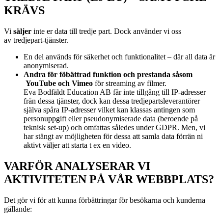
KRÄVS
Vi
s
äljer
inte er data till tredje part. Dock använder vi oss
av
tredjepart-tjänster.
En del används för säkerhet och funktionalitet – där all data är
anonymiserad.
Andra för föbättrad funktion och prestanda såsom
YouTube och Vimeo
för streaming av filmer.
Eva Bodfäldt Education AB får inte tillgång till IP-adresser
från dessa tjänster, dock kan dessa tredjepartsleverantörer
själva spåra IP-adresser vilket kan klassas antingen som
personuppgift eller pseudonymiserade data (beroende på
teknisk set-up) och omfattas således under GDPR. Men, vi
har stängt av möjligheten för dessa att samla data förrän ni
aktivt väljer att starta t ex en video.
VARFÖR ANALYSERAR VI
AKTIVITETEN PÅ VÅR WEBBPLATS?
Det gör vi för att kunna förbättringar för besökarna och kunderna
gällande: