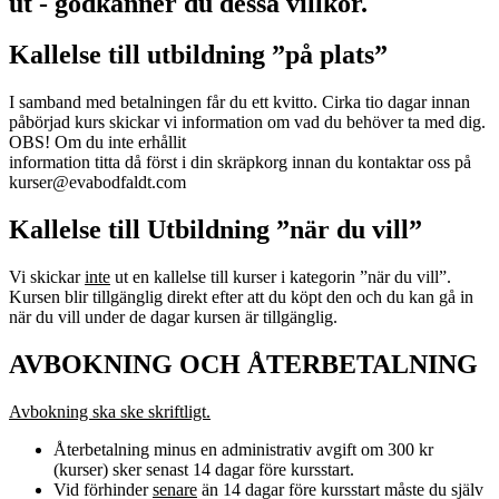
ut - godkänner du dessa villkor.
Kallelse till utbildning ”på plats”
I samband med betalningen får du ett kvitto. Cirka tio dagar innan
påbörjad kurs skickar vi information om vad du behöver ta med dig.
OBS! Om du inte erhållit
information titta då först i din skräpkorg innan du kontaktar oss på
kurser@evabodfaldt.com
Kallelse till Utbildning ”när du vill”
Vi skickar
inte
ut en kallelse till kurser i kategorin ”när du vill”.
Kursen blir tillgänglig direkt efter att du köpt den och du kan gå in
när du vill under de dagar kursen är tillgänglig.
AVBOKNING OCH ÅTERBETALNING
Avbokning ska ske skriftligt.
Återbetalning minus en administrativ avgift om 300 kr
(kurser) sker senast 14 dagar före kursstart.
Vid förhinder
senare
än 14 dagar före kursstart måste du själv