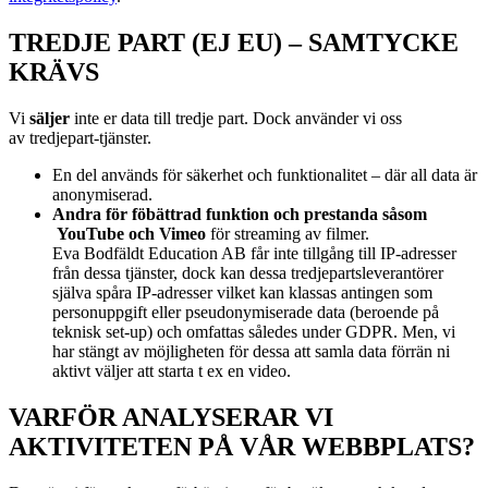
TREDJE PART (EJ EU) – SAMTYCKE
KRÄVS
Vi
s
äljer
inte er data till tredje part. Dock använder vi oss
av
tredjepart-tjänster.
En del används för säkerhet och funktionalitet – där all data är
anonymiserad.
Andra för föbättrad funktion och prestanda såsom
YouTube och Vimeo
för streaming av filmer.
Eva Bodfäldt Education AB får inte tillgång till IP-adresser
från dessa tjänster, dock kan dessa tredjepartsleverantörer
själva spåra IP-adresser vilket kan klassas antingen som
personuppgift eller pseudonymiserade data (beroende på
teknisk set-up) och omfattas således under GDPR. Men, vi
har stängt av möjligheten för dessa att samla data förrän ni
aktivt väljer att starta t ex en video.
VARFÖR ANALYSERAR VI
AKTIVITETEN PÅ VÅR WEBBPLATS?