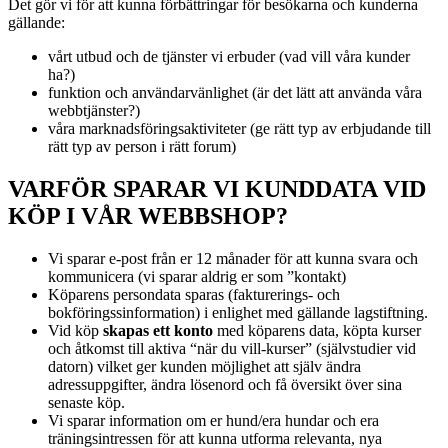
Det gör vi för att kunna förbättringar för besökarna och kunderna
gällande:
vårt utbud och de tjänster vi erbuder (vad vill våra kunder
ha?)
funktion och användarvänlighet (är det lätt att använda våra
webbtjänster?)
våra marknadsföringsaktiviteter (ge rätt typ av erbjudande till
rätt typ av person i rätt forum)
VARFÖR SPARAR VI KUNDDATA VID
KÖP I VÅR WEBBSHOP?
Vi sparar e-post från er 12 månader för att kunna svara och
kommunicera (vi sparar aldrig er som ”kontakt)
Köparens persondata sparas (fakturerings- och
bokföringssinformation) i enlighet med gällande lagstiftning.
Vid köp
skapas ett konto
med köparens data, köpta kurser
och åtkomst till aktiva “när du vill-kurser” (självstudier vid
datorn) vilket ger kunden möjlighet att själv ändra
adressuppgifter, ändra lösenord och få översikt över sina
senaste köp.
Vi sparar information om er hund/era hundar och era
träningsintressen för att kunna utforma relevanta, nya