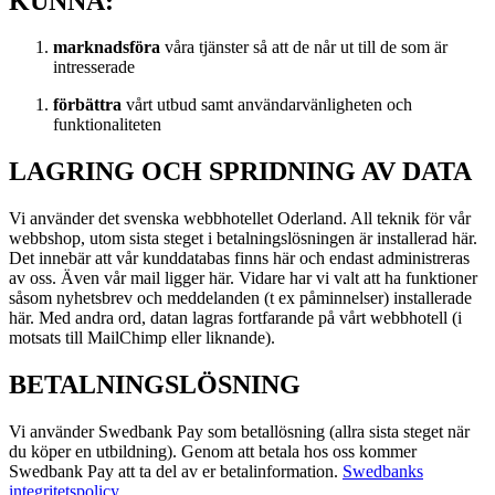
KUNNA:
marknadsföra
våra tjänster så att de når ut till de som är
intresserade
förbättra
vårt utbud samt användarvänligheten och
funktionaliteten
LAGRING OCH SPRIDNING AV DATA
Vi använder det svenska webbhotellet Oderland. All teknik för vår
webbshop, utom sista steget i betalningslösningen är installerad här.
Det innebär att vår kunddatabas finns här och endast administreras
av oss. Även vår mail ligger här. Vidare har vi valt att ha funktioner
såsom nyhetsbrev och meddelanden (t ex påminnelser) installerade
här. Med andra ord, datan lagras fortfarande på vårt webbhotell (i
motsats till MailChimp eller liknande).
BETALNINGSLÖSNING
Vi använder Swedbank Pay som betallösning (allra sista steget när
du köper en utbildning). Genom att betala hos oss kommer
Swedbank Pay att ta del av er betalinformation.
Swedbanks
integritetspolicy
.