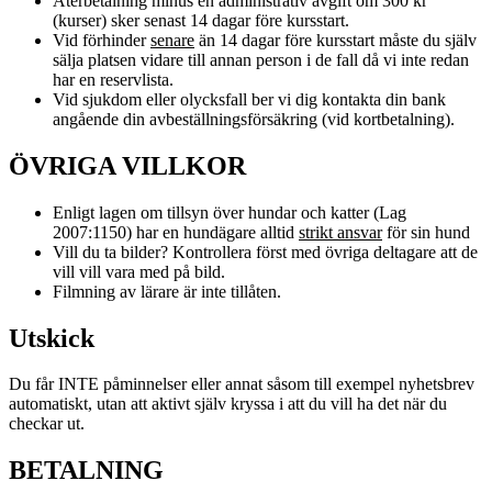
Återbetalning minus en administrativ avgift om 300 kr
(kurser) sker senast 14 dagar före kursstart.
Vid förhinder
senare
än 14 dagar före kursstart måste du själv
sälja platsen vidare till annan person i de fall då vi inte redan
har en reservlista.
Vid sjukdom eller olycksfall ber vi dig kontakta din bank
angående din avbeställningsförsäkring (vid kortbetalning).
ÖVRIGA VILLKOR
Enligt lagen om tillsyn över hundar och katter (Lag
2007:1150) har en hundägare alltid
strikt ansvar
för sin hund
Vill du ta bilder? Kontrollera först med övriga deltagare att de
vill vill vara med på bild.
Filmning av lärare är inte tillåten.
Utskick
Du får INTE påminnelser eller annat såsom till exempel nyhetsbrev
automatiskt, utan att aktivt själv kryssa i att du vill ha det när du
checkar ut.
BETALNING