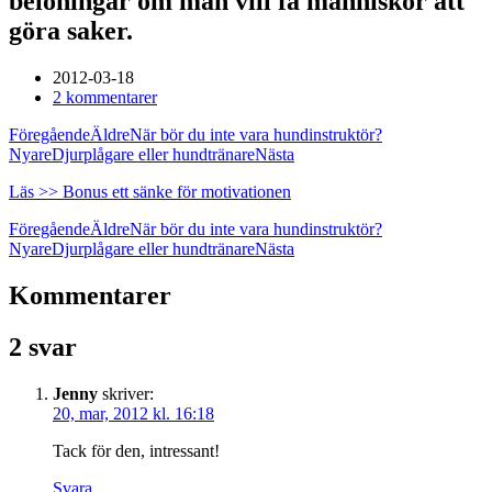
belöningar om man vill få människor att
göra saker.
2012-03-18
2 kommentarer
Föregående
Äldre
När bör du inte vara hundinstruktör?
Nyare
Djurplågare eller hundtränare
Nästa
Läs >> Bonus ett sänke för motivationen
Föregående
Äldre
När bör du inte vara hundinstruktör?
Nyare
Djurplågare eller hundtränare
Nästa
Kommentarer
2 svar
Jenny
skriver:
20, mar, 2012 kl. 16:18
Tack för den, intressant!
Svara