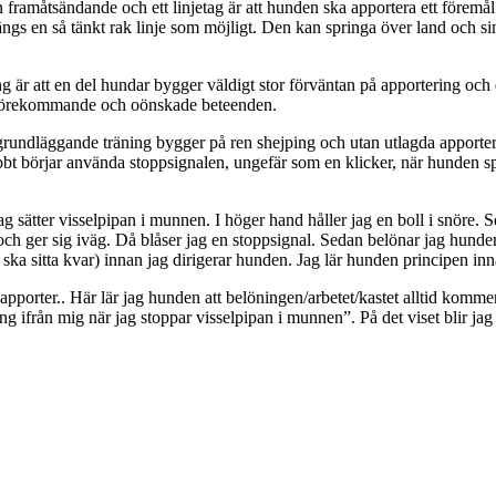
amåtsändande och ett linjetag är att hunden ska apportera ett föremål eller
 längs en så tänkt rak linje som möjligt. Den kan springa över land och si
att en del hundar bygger väldigt stor förväntan på apportering och därfö
gt förekommande och oönskade beteenden.
 grundläggande träning bygger på ren shejping och utan utlagda apporter. 
t börjar använda stoppsignalen, ungefär som en klicker, när hunden sprin
ag sätter visselpipan i munnen. I höger hand håller jag en boll i snöre. S
ch ger sig iväg. Då blåser jag en stoppsignal. Sedan belönar jag hunden p
ska sitta kvar) innan jag dirigerar hunden. Jag lär hunden principen inn
da apporter.. Här lär jag hunden att belöningen/arbetet/kastet alltid komme
ing ifrån mig när jag stoppar visselpipan i munnen”. På det viset blir ja