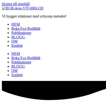
Hoppa till innehåll
Vi bygger relationer med schyssta metoder!
HEM
Boka Eva Bodfäldt
Publikationer
BLOGG
OM
English
HEM
Boka Eva Bodfäldt
Publikationer
BLOGG
OM
English