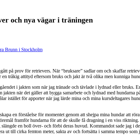
er och nya vägar i träningen
rra Brunn i Stockholm
 gått på prov för retrievers. När “bruksare” sadlar om och skaffar retriev
r en tråkig attityd eftersom bruks och jakt är två olika men kunniga hun
otgåendet i jakten som när jag tränade och tävlade i lydnad eller bruks. 
 jakten när det gäller att bygga samarbete och lydnad med hundarna på a
kålar istället för apporter när jag lärde mina och mina kursdeltagares h
skapa en förståelse för momentet genom att shejpa mina hundar att röra si
remål framför hundarna för att de skulle få dragning i en viss riktning. 
 slängde en boll över- och förbi deras huvud. Kommandot sade jag i den 
era ut till cirka femton meter, sakta av och fortsätta i samma tempo som ja