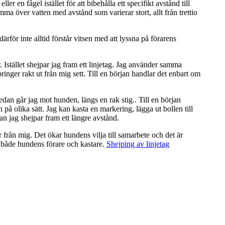
 en fågel istället för att bibehålla ett specifikt avstånd till 
mma över vatten med avstånd som varierar stort, allt från trettio 
r inte alltid förstår vitsen med att lyssna på förarens 
Istället shejpar jag fram ett linjetag. Jag använder samma 
ger rakt ut från mig sett. Till en början handlar det enbart om 
edan går jag mot hunden, längs en rak stig.. Till en början 
å olika sätt. Jag kan kasta en markering, lägga ut bollen till 
an jag shejpar fram ett längre avstånd.
r från mig. Det ökar hundens vilja till samarbete och det är 
g både hundens förare och kastare. 
Shejping av linjetag