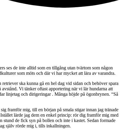
ers ses de inte alltid som en tillgång utan tvärtom som någon 
dkulturer som möts och där vi har mycket att lära av varandra.
En retriever ska kunna gå en hel dag vid sidan och behöver spara 
vstånd. Vi tänker oftast apportering när vi lär hundarna att 
undar linjetag och dirigeringar . Många höjde på ögonbrynen. “Så 
g framför mig, till en början på smala stigar innan jag tränade 
Istället lärde jag dem en enkel princip: rör dig framför mig med 
stund de fick syn på bollen och inte i kastet. Sedan formade 
g själv rörde mig i, tills inkallningen.