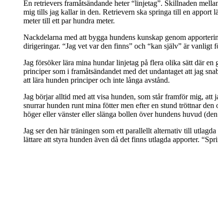
En retrievers framåtsändande heter “linjetag”. Skillnaden mellan fr
mig tills jag kallar in den. Retrievern ska springa till en apport
meter till ett par hundra meter.
Nackdelarna med att bygga hundens kunskap genom apportering är 
dirigeringar. “Jag vet var den finns” och “kan själv” är vanli
Jag försöker lära mina hundar linjetag på flera olika sätt där en
principer som i framåtsändandet med det undantaget att jag snabb
att lära hunden principer och inte långa avstånd.
Jag börjar alltid med att visa hunden, som står framför mig, att j
snurrar hunden runt mina fötter men efter en stund tröttnar den o
höger eller vänster eller slänga bollen över hundens huvud (den 
Jag ser den här träningen som ett parallellt alternativ till utlag
lättare att styra hunden även då det finns utlagda apporter. “Spr