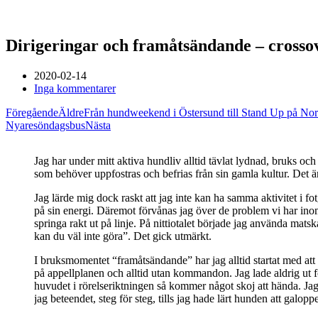
Dirigeringar och framåtsändande – crossov
2020-02-14
Inga kommentarer
Föregående
Äldre
Från hundweekend i Östersund till Stand Up på No
Nyare
söndagsbus
Nästa
Jag har under mitt aktiva hundliv alltid tävlat lydnad, bruks och
som behöver uppfostras och befrias från sin gamla kultur. Det ä
Jag lärde mig dock raskt att jag inte kan ha samma aktivitet i f
på sin energi. Däremot förvånas jag över de problem vi har inom
springa rakt ut på linje. På nittiotalet började jag använda mats
kan du väl inte göra”. Det gick utmärkt.
I bruksmomentet “framåtsändande” har jag alltid startat med att 
på appellplanen och alltid utan kommandon. Jag lade aldrig ut fö
huvudet i rörelseriktningen så kommer något skoj att hända. Jag
jag beteendet, steg för steg, tills jag hade lärt hunden att galopp