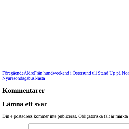
Föregående
Äldre
Från hundweekend i Östersund till Stand Up på No
Nyare
söndagsbus
Nästa
Kommentarer
Lämna ett svar
Din e-postadress kommer inte publiceras.
Obligatoriska fält är märkta