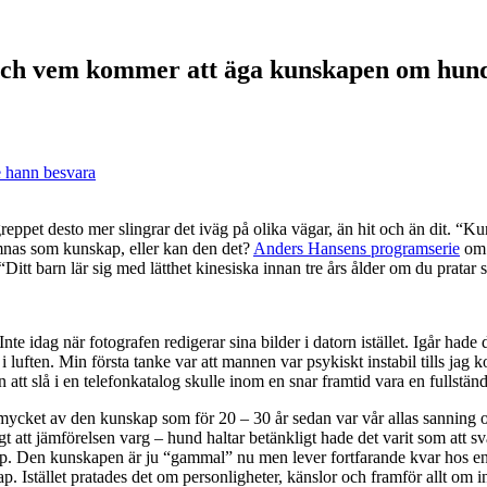
och vem kommer att äga kunskapen om hund
e hann besvara
reppet desto mer slingrar det iväg på olika vägar, än hit och än dit. “K
ämnas som kunskap, eller kan den det? 
Anders Hansens programserie
 om 
itt barn lär sig med lätthet kinesiska innan tre års ålder om du pratar 
idag när fotografen redigerar sina bilder i datorn istället. Igår hade det
ften. Min första tanke var att mannen var psykiskt instabil tills jag k
en att slå i en telefonkatalog skulle inom en snar framtid vara en fullstä
ket av den kunskap som för 20 – 30 år sedan var vår allas sanning omvärd
att jämförelsen varg – hund haltar betänkligt hade det varit som att svå
ap. Den kunskapen är ju “gammal” nu men lever fortfarande kvar hos e
p. Istället pratades det om personligheter, känslor och framför allt om 