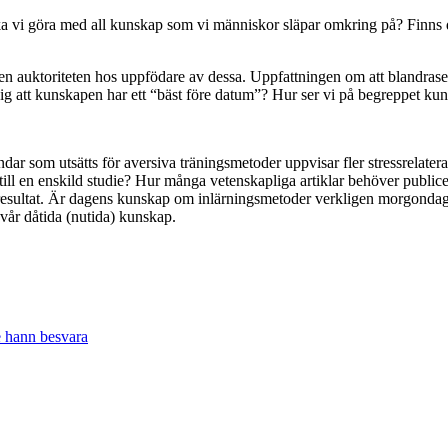
vi göra med all kunskap som vi människor släpar omkring på? Finns det
en auktoriteten hos uppfödare av dessa. Uppfattningen om att blandraser 
g att kunskapen har ett “bäst före datum”? Hur ser vi på begreppet kuns
dar som utsätts för aversiva träningsmetoder uppvisar fler stressrelater
a till en enskild studie? Hur många vetenskapliga artiklar behöver publi
sultat. Är dagens kunskap om inlärningsmetoder verkligen morgondagen
 vår dåtida (nutida) kunskap.
e hann besvara