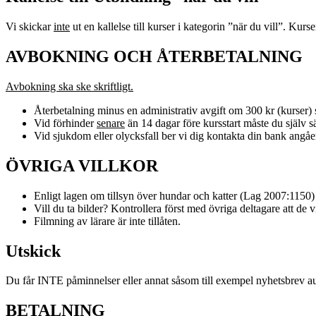
Vi skickar
inte
ut en kallelse till kurser i kategorin ”när du vill”. Kurs
AVBOKNING OCH ÅTERBETALNING
Avbokning ska ske skriftligt.
Återbetalning minus en administrativ avgift om 300 kr (kurser) s
Vid förhinder
senare
än 14 dagar före kursstart måste du själv säl
Vid sjukdom eller olycksfall ber vi dig kontakta din bank angåe
ÖVRIGA VILLKOR
Enligt lagen om tillsyn över hundar och katter (Lag 2007:1150)
Vill du ta bilder? Kontrollera först med övriga deltagare att de vi
Filmning av lärare är inte tillåten.
Utskick
Du får INTE påminnelser eller annat såsom till exempel nyhetsbrev autom
BETALNING