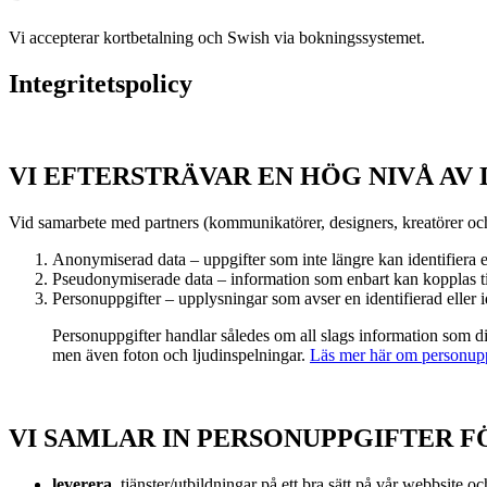
Vi accepterar kortbetalning och Swish via bokningssystemet.
Integritetspolicy
VI EFTERSTRÄVAR EN HÖG NIVÅ AV
Vid samarbete med partners (kommunikatörer, designers, kreatörer och
Anonymiserad data – uppgifter som inte längre kan identifiera
Pseudonymiserade data – information som enbart kan kopplas til
Personuppgifter – upplysningar som avser en identifierad eller i
Personuppgifter handlar således om all slags information som dir
men även foton och ljudinspelningar.
Läs mer här om personupp
VI SAMLAR IN PERSONUPPGIFTER F
leverera
tjänster/utbildningar på ett bra sätt på vår webbsite o