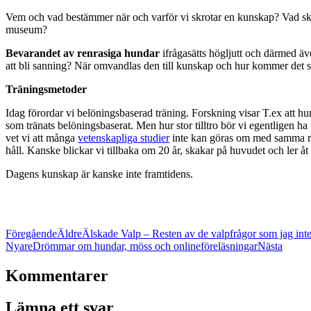
Vem och vad bestämmer när och varför vi skrotar en kunskap? Vad ska 
museum?
Bevarandet av renrasiga hundar
 ifrågasätts högljutt och därmed äv
att bli sanning? När omvandlas den till kunskap och hur kommer det si
Träningsmetoder
Idag förordar vi belöningsbaserad träning. Forskning visar T.ex att hun
som tränats belöningsbaserat. Men hur stor tilltro bör vi egentligen h
vet vi att många 
vetenskapliga studier
 inte kan göras om med samma re
håll. Kanske blickar vi tillbaka om 20 år, skakar på huvudet och ler åt
Dagens kunskap är kanske inte framtidens.
Föregående
Äldre
Älskade Valp – Resten av de valpfrågor som jag int
Nyare
Drömmar om hundar, möss och onlineföreläsningar
Nästa
Kommentarer
Lämna ett svar