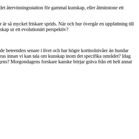
 återvinningsstation för gammal kunskap, eller åtminstone ett 
är så mycket friskare sprids. När och hur övergår en uppfattning till 
kap ur ett evolutionärt perspektiv?
ade beteenden senare i livet och har högre kortisolnivåer än hundar 
ceras innan vi kan tala om kunskap inom det specifika området? Idag 
s? Morgondagens forskare kanske börjar gräva från ett helt annat 