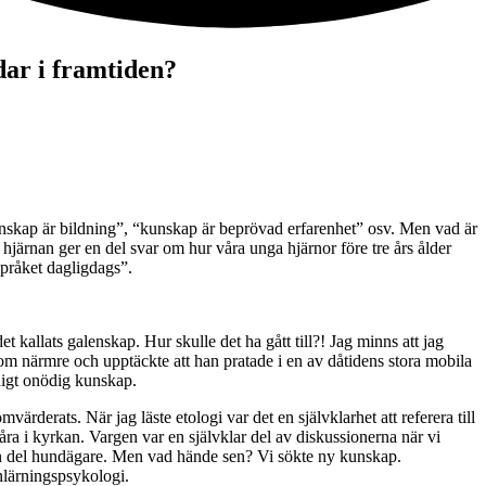
ar i framtiden?
unskap är bildning”, “kunskap är beprövad erfarenhet” osv. Men vad är 
hjärnan ger en del svar om hur våra unga hjärnor före tre års ålder 
språket dagligdags”.
 kallats galenskap. Hur skulle det ha gått till?! Jag minns att jag 
om närmre och upptäckte att han pratade i en av dåtidens stora mobila 
ndigt onödig kunskap.
erats. När jag läste etologi var det en självklarhet att referera till 
ra i kyrkan. Vargen var en självklar del av diskussionerna när vi 
n del hundägare. Men vad hände sen? Vi sökte ny kunskap. 
inlärningspsykologi.