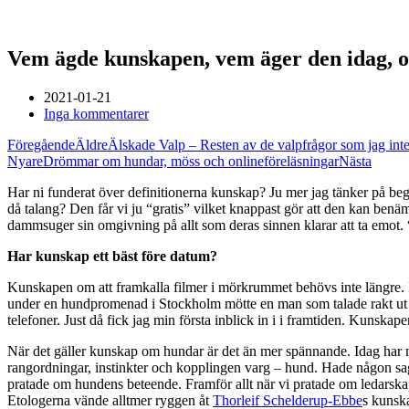
Vem ägde kunskapen, vem äger den idag, 
2021-01-21
Inga kommentarer
Föregående
Äldre
Älskade Valp – Resten av de valpfrågor som jag int
Nyare
Drömmar om hundar, möss och onlineföreläsningar
Nästa
Har ni funderat över definitionerna kunskap? Ju mer jag tänker på beg
då talang? Den får vi ju “gratis” vilket knappast gör att den kan ben
dammsuger sin omgivning på allt som deras sinnen klarar att ta emot. “D
Har kunskap ett bäst före datum?
Kunskapen om att framkalla filmer i mörkrummet behövs inte längre. Inte 
under en hundpromenad i Stockholm mötte en man som talade rakt ut i lu
telefoner. Just då fick jag min första inblick in i i framtiden. Kunskap
När det gäller kunskap om hundar är det än mer spännande. Idag har myc
rangordningar, instinkter och kopplingen varg – hund. Hade någon sagt 
pratade om hundens beteende. Framför allt när vi pratade om ledarsk
Etologerna vände alltmer ryggen åt 
Thorleif Schelderup-Ebbe
s kunska