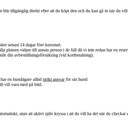
en blir tillgänglig direkt efter att du köpt den och du kan gå in när du vil
ker senast 14 dagar före kursstart.
ja platsen vidare till annan person i de fall då vi inte redan har en reserv
nde din avbeställningsförsäkring (vid kortbetalning).
 har en hundägare alltid
strikt ansvar
för sin hund
ll vill vara med på bild.
atiskt, utan att aktivt själv kryssa i att du vill ha det när du checkar u