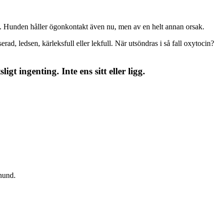
en. Hunden håller ögonkontakt även nu, men av en helt annan orsak.
ad, ledsen, kärleksfull eller lekfull. När utsöndras i så fall oxytocin?
gt ingenting. Inte ens sitt eller ligg.
 hund.