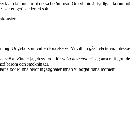
utveckla relationen runt dessa belöningar. Om vi inte är tydliga i komm
visar en godis eller leksak.
skonster.
r mig. Ungefär som vid en förälskelse. Vi vill umgås hela tiden, intresse
et sätt
använder jag dessa och för
vilka beteenden
? Jag anser att grund
n med beröm och smekningar.
undarna bör kunna belöningssignaler innan vi börjar träna moment.