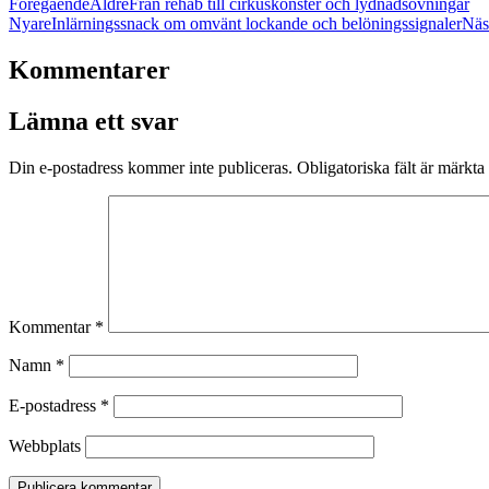
Föregående
Äldre
Från rehab till cirkuskonster och lydnadsövningar
Nyare
Inlärningssnack om omvänt lockande och belöningssignaler
Näs
Kommentarer
Lämna ett svar
Din e-postadress kommer inte publiceras.
Obligatoriska fält är märkta
Kommentar
*
Namn
*
E-postadress
*
Webbplats