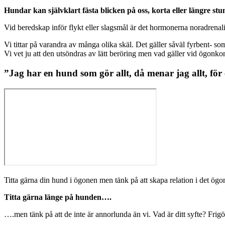
Hundar kan självklart fästa blicken på oss, korta eller längre s
Vid beredskap inför flykt eller slagsmål är det hormonerna noradrena
Vi tittar på varandra av många olika skäl. Det gäller såväl fyrbent- so
Vi vet ju att den utsöndras av lätt beröring men vad gäller vid ögonko
”Jag har en hund som gör allt, då menar jag allt, för e
Titta gärna din hund i ögonen men tänk på att skapa relation i det ögon
Titta gärna länge på hunden….
….men tänk på att de inte är annorlunda än vi. Vad är ditt syfte? Frigö