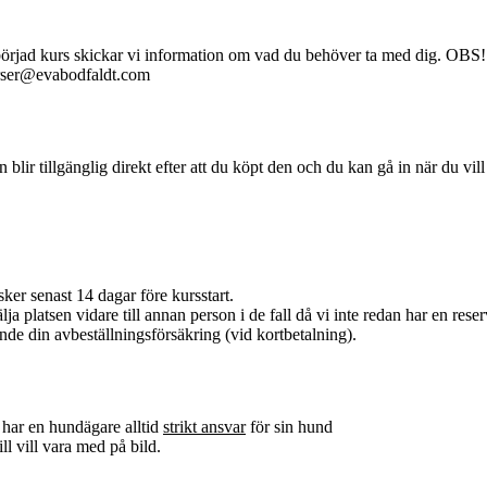
åbörjad kurs skickar vi information om vad du behöver ta med dig. OBS! 
kurser@evabodfaldt.com
en blir tillgänglig direkt efter att du köpt den och du kan gå in när du vil
ker senast 14 dagar före kursstart.
ja platsen vidare till annan person i de fall då vi inte redan har en reserv
nde din avbeställningsförsäkring (vid kortbetalning).
 har en hundägare alltid
strikt ansvar
för sin hund
ll vill vara med på bild.