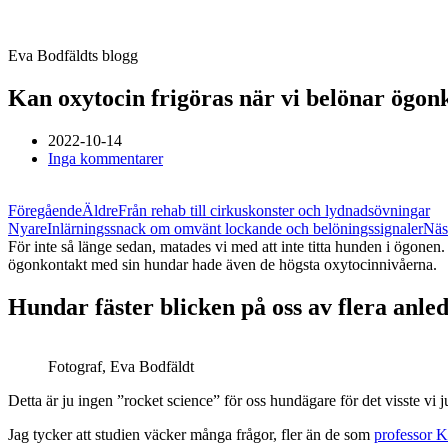
Eva Bodfäldts blogg
Kan oxytocin frigöras när vi belönar ögon
2022-10-14
Inga kommentarer
Föregående
Äldre
Från rehab till cirkuskonster och lydnadsövningar
Nyare
Inlärningssnack om omvänt lockande och belöningssignaler
Näs
För inte så länge sedan, matades vi med att inte titta hunden i ögon
ögonkontakt med sin hundar hade även de högsta oxytocinnivåerna.
Hundar fäster blicken på oss av flera anle
Fotograf, Eva Bodfäldt
Detta är ju ingen ”rocket science” för oss hundägare för det visste vi j
Jag tycker att studien väcker många frågor, fler än de som
professor 