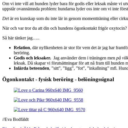
Om vi inte vill att hunden lyder bara för godis eller leksak måste vi 
uppstår ovannämnda problem: hundarna lyder oss inte om vi inte först 
Det
är en kunskap som du inte lär in genom momentträning eller cirku
När och var tror du att din och hundens ögonkontakt frigör oxytocin?
Så här tänker jag…..
Relation
, där nyfikenheten är stor för vem det är jag har framfö
beröring.
Godis och leksaker.
Jag använder dem i träningen men
på vilk
leksak. Då skapar vi förutsättningar för att nå fram till hunde
Inlärda beteenden
, ”sitt”, ”ligg”, ”fot”, ”inkallning” mfl. H
Ögonkontakt - fysisk beröring - belöningssignal
//Eva Bodfäldt