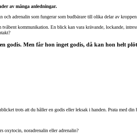
tunder av många anledningar.
lin och adrenalin som fungerar som budbärare till olika delar av kropp
m tvåbent kommunikation. En blick kan vara krävande, lockande, intresser
ntakt?
n godis. Men får hon inget godis, då kan hon helt plötsli
blicket trots att du håller en godis eller leksak i handen. Prata med din
rs oxytocin, noradrenalin eller adrenalin?