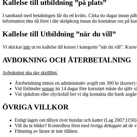
Kallelse till utbildning ”på plats”
I samband med betalningen får du ett kvitto. Cirka tio dagar innan p
information titta då först i din skräpkorg innan du kontaktar oss på 
Kallelse till Utbildning ”när du vill”
Vi skickar
inte
ut en kallelse till kurser i kategorin ”när du vill”. Kurs
AVBOKNING OCH ÅTERBETALNING
Avbokning ska ske skriftligt.
Återbetalning minus en administrativ avgift om 300 kr (kurser) s
Vid förhinder
senare
än 14 dagar före kursstart måste du själv säl
Vid sjukdom eller olycksfall ber vi dig kontakta din bank angåe
ÖVRIGA VILLKOR
Enligt lagen om tillsyn över hundar och katter (Lag 2007:1150)
Vill du ta bilder? Kontrollera först med övriga deltagare att de vi
Filmning av lärare är inte tillåten.