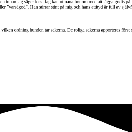
orten innan jag säger loss. Jag kan utmana honom med att lägga godis på
er ”varsågod”. Han stirrar stint på mig och hans attityd är full av själv
ll vilken ordning hunden tar sakerna. De roliga sakerna apporteras förs