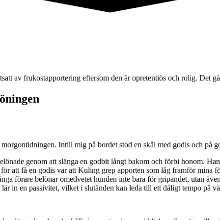
att av frukostapportering eftersom den är opretentiös och rolig. Det gå
löningen
te morgontidningen. Intill mig på bordet stod en skål med godis och på go
g belönade genom att slänga en godbit långt bakom och förbi honom. Han
ör att få en godis var att Kuling grep apporten som låg framför mina fött
nga förare belönar omedvetet hunden inte bara för gripandet, utan även f
 lär in en passivitet, vilket i slutänden kan leda till ett dåligt tempo på vä