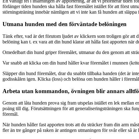
Ett vanligt fel i inlärningen av apportering, är att vi prioriterar tiden
förlänger tiden hunden ska hålla fast föremålet istället för att först u
störningsträning innebär nämligen att vi inte kan få hunden att släppa 
Utmana hunden med den förväntade belöningen
Tänk efter, vad är det förutom ljudet av klickern som troligen gör att 
belöning kan t. ex vara att din hund klarar att hålla fast apporten när 
Omedelbart din hund griper föremålet, utmanar du den genom att strä
Var snabb att klicka om din hund håller kvar föremålet i munnen (kriter
Släpper din hund föremålet, drar du snabbt tillbaka handen (det är int
godisskålen igen. Klicka (loss) och belöna om hunden håller i föremålet
Arbeta utan kommandon, övningen blir annars alltfö
Genom att låta hunden prova sig fram utspelas istället en lek mellan e
poäng till dig. Förutsättningen för att generaliseringsträningen ska fu
föremål.
När hunden håller fast apporten trots att du sträcker fram din arm må
fler än tre gånger på raken är antingen utmaningen för svår eller så är 