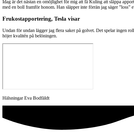
Idag är det nästan en omöjlighet för mig att få Kuling att släppa app
med en boll framför honom. Han släpper inte förrän jag säger ”loss” ell
Frukostapportering, Tesla visar
Undan för undan lägger jag flera saker på golvet. Det spelar ingen ro
höjer kvalitén på belöningen.
Hälsningar Eva Bodfäldt