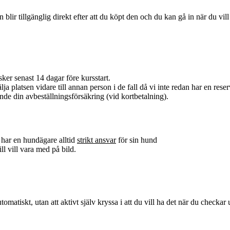
en blir tillgänglig direkt efter att du köpt den och du kan gå in när du vil
ker senast 14 dagar före kursstart.
ja platsen vidare till annan person i de fall då vi inte redan har en reserv
nde din avbeställningsförsäkring (vid kortbetalning).
 har en hundägare alltid
strikt ansvar
för sin hund
ll vill vara med på bild.
atiskt, utan att aktivt själv kryssa i att du vill ha det när du checkar u