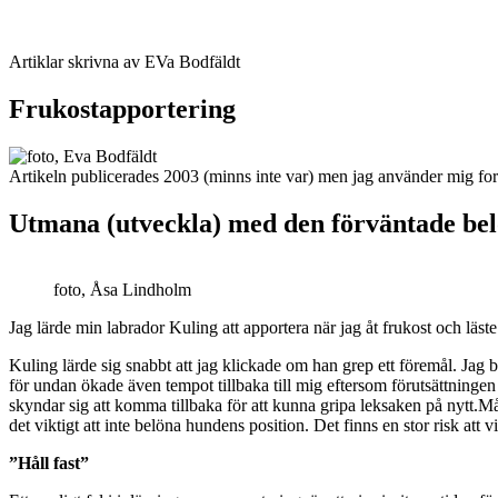
Artiklar skrivna av EVa Bodfäldt
Frukostapportering
Artikeln publicerades 2003 (minns inte var) men jag använder mig forts
Utmana (utveckla) med den förväntade be
foto, Åsa Lindholm
Jag lärde min labrador Kuling att apportera när jag åt frukost och läs
Kuling lärde sig snabbt att jag klickade om han grep ett föremål. Ja
för undan ökade även tempot tillbaka till mig eftersom förutsättningen f
skyndar sig att komma tillbaka för att kunna gripa leksaken på nytt.Må
det viktigt att inte belöna hundens position. Det finns en stor risk att vi
”Håll fast”