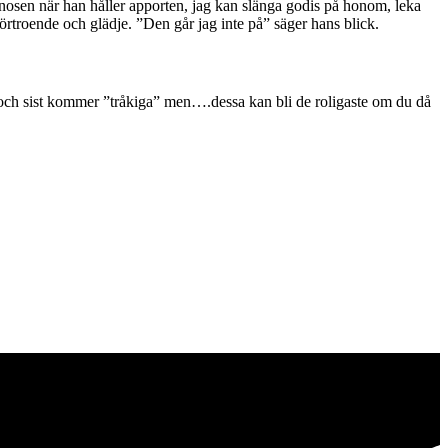
 nosen när han håller apporten, jag kan slänga godis på honom, leka
förtroende och glädje. ”Den går jag inte på” säger hans blick.
t och sist kommer ”tråkiga” men….dessa kan bli de roligaste om du då