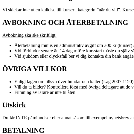
Vi skickar
inte
ut en kallelse till kurser i kategorin ”när du vill”. Kurs
AVBOKNING OCH ÅTERBETALNING
Avbokning ska ske skriftligt.
Återbetalning minus en administrativ avgift om 300 kr (kurser) s
Vid förhinder
senare
än 14 dagar före kursstart måste du själv säl
Vid sjukdom eller olycksfall ber vi dig kontakta din bank angåe
ÖVRIGA VILLKOR
Enligt lagen om tillsyn över hundar och katter (Lag 2007:1150)
Vill du ta bilder? Kontrollera först med övriga deltagare att de vi
Filmning av lärare är inte tillåten.
Utskick
Du får INTE påminnelser eller annat såsom till exempel nyhetsbrev autom
BETALNING