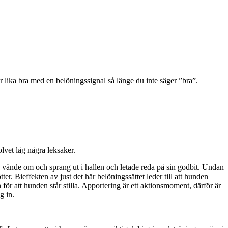
r lika bra med en belöningssignal så länge du inte säger ”bra”.
lvet låg några leksaker.
 vände om och sprang ut i hallen och letade reda på sin godbit. Undan
er. Bieffekten av just det här belöningssättet leder till att hunden
ör att hunden står stilla. Apportering är ett aktionsmoment, därför är
g in.