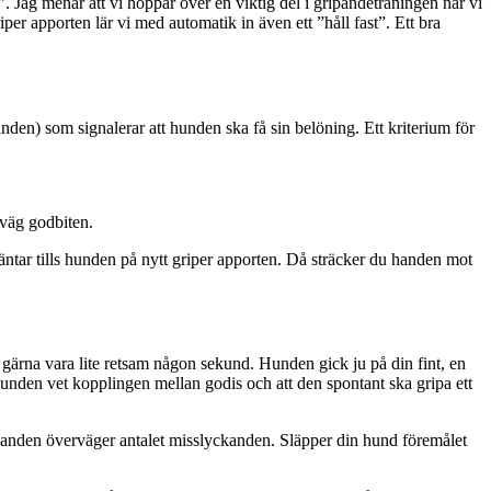
ss”. Jag menar att vi hoppar över en viktig del i gripandeträningen när vi
iper apporten lär vi med automatik in även ett ”håll fast”. Ett bra
anden) som signalerar att hunden ska få sin belöning. Ett kriterium för
iväg godbiten.
äntar tills hunden på nytt griper apporten. Då sträcker du handen mot
u gärna vara lite retsam någon sekund. Hunden gick ju på din fint, en
 hunden vet kopplingen mellan godis och att den spontant ska gripa ett
yckanden överväger antalet misslyckanden. Släpper din hund föremålet