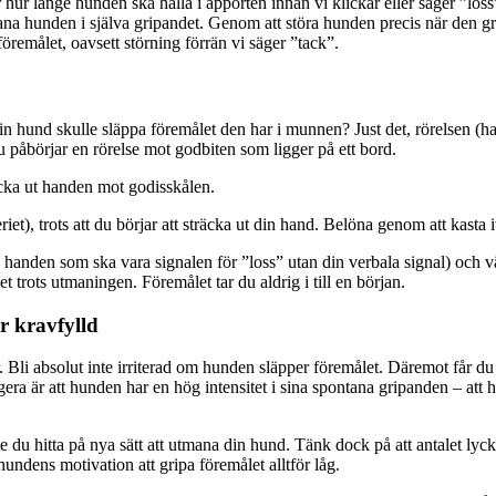
 för hur länge hunden ska hålla i apporten innan vi klickar eller säger ”lo
tmana hunden i själva gripandet. Genom att störa hunden precis när den gr
föremålet, oavsett störning förrän vi säger ”tack”.
din hund skulle släppa föremålet den har i munnen? Just det, rörelsen (h
du påbörjar en rörelse mot godbiten som ligger på ett bord.
cka ut handen mot godisskålen.
iet), trots att du börjar att sträcka ut din hand. Belöna genom att kasta 
e handen som ska vara signalen för ”loss” utan din verbala signal) och v
 trots utmaningen. Föremålet tar du aldrig i till en början.
r kravfylld
r. Bli absolut inte irriterad om hunden släpper föremålet. Däremot får d
ngera är att hunden har en hög intensitet i sina spontana gripanden – att
ste du hitta på nya sätt att utmana din hund. Tänk dock på att antalet l
hundens motivation att gripa föremålet alltför låg.