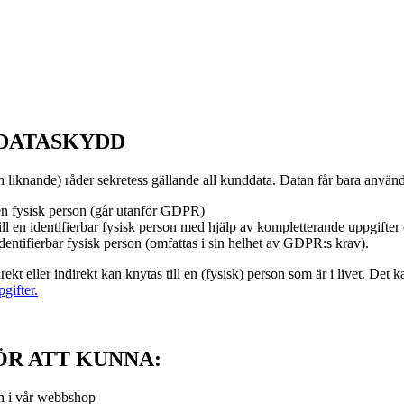
 DATASKYDD
 liknande) råder sekretess gällande all kunddata. Datan får bara anvä
 en fysisk person (går utanför GDPR)
l en identifierbar fysisk person med hjälp av kompletterande uppgifter
dentifierbar fysisk person (omfattas i sin helhet av GDPR:s krav).
ekt eller indirekt kan knytas till en (fysisk) person som är i livet. D
gifter.
ÖR ATT KUNNA:
ch i vår webbshop