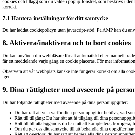
cookies och tillägg som du valde i popup-fönstret, som beskrivs i de
korrekt.
7.1 Hantera inställningar för ditt samtycke
Du har laddat cookiepolicyn utan javascript-stöd. På AMP kan du an
8. Aktivera/inaktivera och ta bort cookies
Du kan använda din webbläsare för att automatiskt eller manuellt radera
får ett meddelande varje gång en cookie placeras. För mer information o
Observera att vår webbplats kanske inte fungerar korrekt om alla cook
igen.
9. Dina rättigheter med avseende på perso
Du har följande rättigheter med avseende på dina personuppgifter:
Du har rätt att veta varför dina personuppgifter behövs, vad 
Rätt till tillgång: Du har rätt att få tillgång till dina personuppg
Rätt till tillrättaläggande: du har rätt att komplettera, korrigera,
Om du ger oss ditt samtycke till att behandla dina uppgifter har 
Rätt att överföra: du har rätt att begära alla dina personuppgift