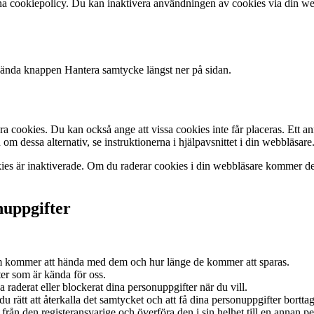
nna cookiepolicy. Du kan inaktivera användningen av cookies via din we
vända knappen Hantera samtycke längst ner på sidan.
 cookies. Du kan också ange att vissa cookies inte får placeras. Ett anna
m dessa alternativ, se instruktionerna i hjälpavsnittet i din webbläsare
ies är inaktiverade. Om du raderar cookies i din webbläsare kommer de 
nuppgifter
som kommer att hända med dem och hur länge de kommer att sparas.
ifter som är kända för oss.
 ha raderat eller blockerat dina personuppgifter när du vill.
du rätt att återkalla det samtycket och att få dina personuppgifter bortta
er från den registeransvarige och överföra den i sin helhet till en annan 