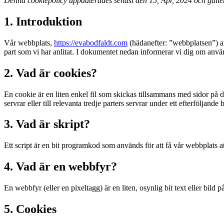
Denna cookiepolicy uppdaterades senast den 15, Apr, 2024 och gäll
1. Introduktion
Vår webbplats,
https://evabodfaldt.com
(hädanefter: ”webbplatsen”) an
part som vi har anlitat. I dokumentet nedan informerar vi dig om anv
2. Vad är cookies?
En cookie är en liten enkel fil som skickas tillsammans med sidor på d
servrar eller till relevanta tredje parters servrar under ett efterföljande 
3. Vad är skript?
Ett script är en bit programkod som används för att få vår webbplats at
4. Vad är en webbfyr?
En webbfyr (eller en pixeltagg) är en liten, osynlig bit text eller bil
5. Cookies