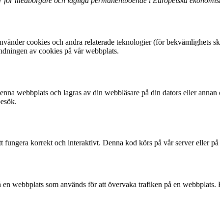
er för medborgare och lagliga permanentboende i Europeiska ekonomi
vänder cookies och andra relaterade teknologier (för bekvämlighets skul
ändningen av cookies på vår webbplats.
enna webbplats och lagras av din webbläsare på din dators eller annan e
besök.
t fungera korrekt och interaktivt. Denna kod körs på vår server eller på
d på en webbplats som används för att övervaka trafiken på en webbplats.