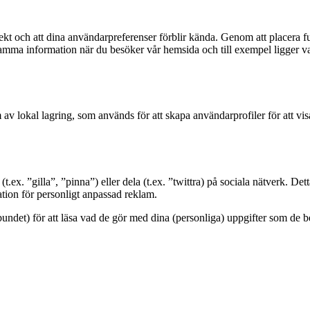
rekt och att dina användarpreferenser förblir kända. Genom att placera f
mma information när du besöker vår hemsida och till exempel ligger var
v lokal lagring, som används för att skapa användarprofiler för att vis
t.ex. ”gilla”, ”pinna”) eller dela (t.ex. ”twittra) på sociala nätverk. D
ation för personligt anpassad reklam.
lbundet) för att läsa vad de gör med dina (personliga) uppgifter som d