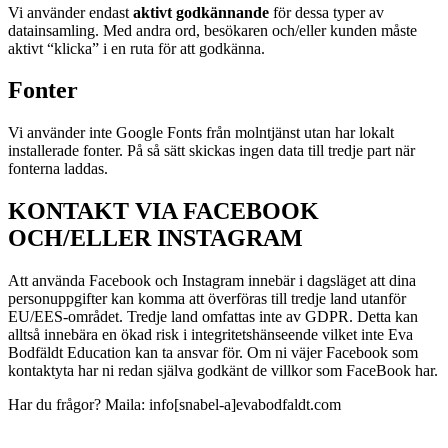
Vi använder endast
aktivt godkännande
för dessa typer av
datainsamling. Med andra ord, besökaren och/eller kunden måste
aktivt “klicka” i en ruta för att godkänna.
Fonter
Vi använder inte Google Fonts från molntjänst utan har lokalt
installerade fonter. På så sätt skickas ingen data till tredje part när
fonterna laddas.
KONTAKT VIA FACEBOOK
OCH/ELLER INSTAGRAM
Att använda Facebook och Instagram innebär i dagsläget att dina
personuppgifter kan komma att överföras till tredje land utanför
EU/EES-området. Tredje land omfattas inte av GDPR. Detta kan
alltså innebära en ökad risk i integritetshänseende vilket inte Eva
Bodfäldt Education kan ta ansvar för. Om ni väjer Facebook som
kontaktyta har ni redan själva godkänt de villkor som FaceBook har.
Har du frågor? Maila: info[snabel-a]evabodfaldt.com