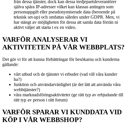
från dessa tjänster, dock kan dessa tredjepartsleverantörer
själva spåra IP-adresser vilket kan klassas antingen som
personuppgift eller pseudonymiserade data (beroende på
teknisk set-up) och omfattas således under GDPR. Men, vi
har stängt av möjligheten för dessa att samla data förrän ni
aktivt väljer att starta t ex en video.
VARFÖR ANALYSERAR VI
AKTIVITETEN PÅ VÅR WEBBPLATS?
Det gör vi för att kunna förbättringar för besökarna och kunderna
gällande:
vårt utbud och de tjänster vi erbuder (vad vill våra kunder
ha?)
funktion och användarvänlighet (är det lätt att använda våra
webbtjänster?)
våra marknadsföringsaktiviteter (ge rätt typ av erbjudande till
rätt typ av person i rätt forum)
VARFÖR SPARAR VI KUNDDATA VID
KÖP I VÅR WEBBSHOP?