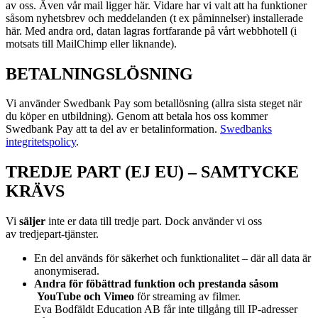
av oss. Även vår mail ligger här. Vidare har vi valt att ha funktioner
såsom nyhetsbrev och meddelanden (t ex påminnelser) installerade
här. Med andra ord, datan lagras fortfarande på vårt webbhotell (i
motsats till MailChimp eller liknande).
BETALNINGSLÖSNING
Vi använder Swedbank Pay som betallösning (allra sista steget när
du köper en utbildning). Genom att betala hos oss kommer
Swedbank Pay att ta del av er betalinformation.
Swedbanks
integritetspolicy
.
TREDJE PART (EJ EU) – SAMTYCKE
KRÄVS
Vi
s
äljer
inte er data till tredje part. Dock använder vi oss
av
tredjepart-tjänster.
En del används för säkerhet och funktionalitet – där all data är
anonymiserad.
Andra för föbättrad funktion och prestanda såsom
YouTube och Vimeo
för streaming av filmer.
Eva Bodfäldt Education AB får inte tillgång till IP-adresser