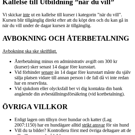
Kallelse till Utbildning ”när du vill”
Vi skickar
inte
ut en kallelse till kurser i kategorin ”när du vill”.
Kursen blir tillgänglig direkt efter att du köpt den och du kan gå in
när du vill under de dagar kursen är tillgänglig.
AVBOKNING OCH ÅTERBETALNING
Avbokning ska ske skriftligt.
Återbetalning minus en administrativ avgift om 300 kr
(kurser) sker senast 14 dagar före kursstart.
Vid förhinder
senare
än 14 dagar före kursstart måste du själv
sälja platsen vidare till annan person i de fall då vi inte redan
har en reservlista.
Vid sjukdom eller olycksfall ber vi dig kontakta din bank
angående din avbeställningsförsäkring (vid kortbetalning).
ÖVRIGA VILLKOR
Enligt lagen om tillsyn över hundar och katter (Lag
2007:1150) har en hundägare alltid
strikt ansvar
för sin hund
Vill du ta bilder? Kontrollera först med övriga deltagare att de