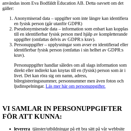
användas inom Eva Bodfäldt Education AB. Detta oavsett om det
gäller:
Anonymiserad data – uppgifter som inte längre kan identifiera
en fysisk person (går utanför GDPR)
Pseudonymiserade data – information som enbart kan kopplas
till en identifierbar fysisk person med hjälp av kompletterande
uppgifter (omfattas delvis av GDPR:s krav).
Personuppgifter – upplysningar som avser en identifierad eller
identifierbar fysisk person (omfattas i sin helhet av GDPR:s
krav).
Personuppgifter handlar således om all slags information som
direkt eller indirekt kan knytas till en (fysisk) person som är i
livet. Det kan röra sig om namn, adress,
bilregistreringsnummer, personnummer men även foton och
ljudinspelningar.
Läs mer här om personuppgifter.
VI SAMLAR IN PERSONUPPGIFTER
FÖR ATT KUNNA:
leverera
tjänster/utbildningar på ett bra sätt på vår webbsite