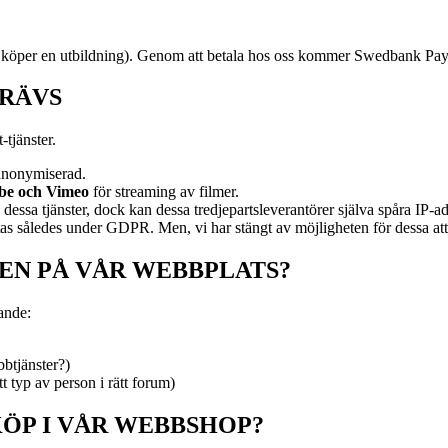
 köper en utbildning). Genom att betala hos oss kommer Swedbank Pay a
KRÄVS
-tjänster.
 anonymiserad.
be och Vimeo
för streaming av filmer.
 dessa tjänster, dock kan dessa tredjepartsleverantörer själva spåra IP-a
således under GDPR. Men, vi har stängt av möjligheten för dessa att sam
EN PÅ VÅR WEBBPLATS?
ande:
bbtjänster?)
tt typ av person i rätt forum)
KÖP I VÅR WEBBSHOP?