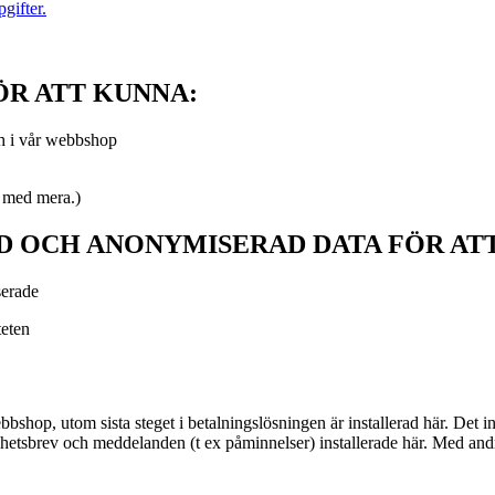
gifter.
ÖR ATT KUNNA:
ch i vår webbshop
g med mera.)
D OCH ANONYMISERAD DATA FÖR AT
sserade
teten
shop, utom sista steget i betalningslösningen är installerad här. Det i
yhetsbrev och meddelanden (t ex påminnelser) installerade här. Med andra 