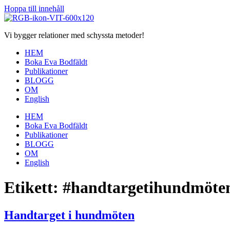
Hoppa till innehåll
Vi bygger relationer med schyssta metoder!
HEM
Boka Eva Bodfäldt
Publikationer
BLOGG
OM
English
HEM
Boka Eva Bodfäldt
Publikationer
BLOGG
OM
English
Etikett:
#handtargetihundmöte
Handtarget i hundmöten