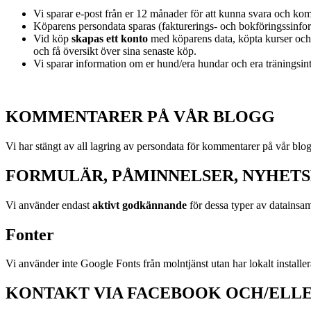
Vi sparar e-post från er 12 månader för att kunna svara och kom
Köparens persondata sparas (fakturerings- och bokföringssinform
Vid köp
skapas ett konto
med köparens data, köpta kurser och åt
och få översikt över sina senaste köp.
Vi sparar information om er hund/era hundar och era träningsint
KOMMENTARER PÅ VÅR BLOGG
Vi har stängt av all lagring av persondata för kommentarer på vår blo
FORMULÄR, PÅMINNELSER, NYHET
Vi använder endast
aktivt godkännande
för dessa typer av datainsam
Fonter
Vi använder inte Google Fonts från molntjänst utan har lokalt installerad
KONTAKT VIA FACEBOOK OCH/ELL