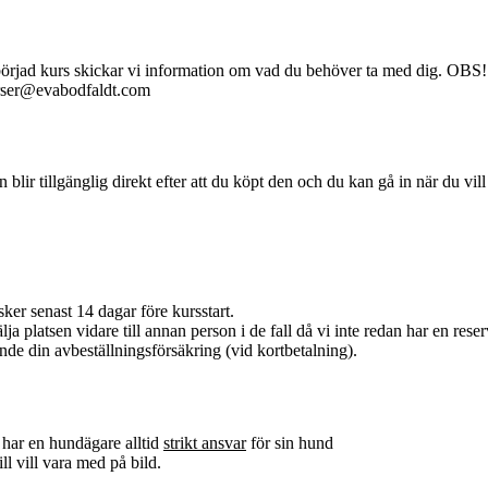
åbörjad kurs skickar vi information om vad du behöver ta med dig. OBS! 
kurser@evabodfaldt.com
en blir tillgänglig direkt efter att du köpt den och du kan gå in när du vil
ker senast 14 dagar före kursstart.
ja platsen vidare till annan person i de fall då vi inte redan har en reserv
nde din avbeställningsförsäkring (vid kortbetalning).
 har en hundägare alltid
strikt ansvar
för sin hund
ll vill vara med på bild.