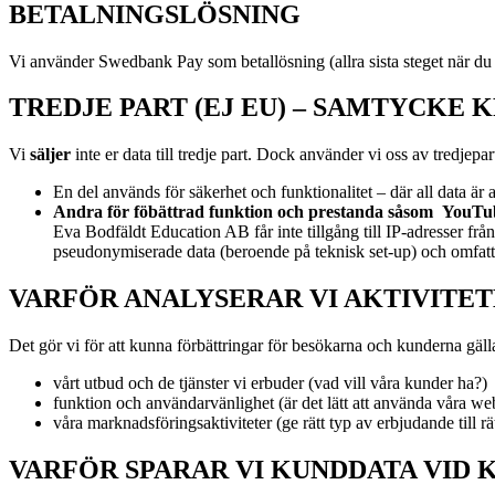
BETALNINGSLÖSNING
Vi använder Swedbank Pay som betallösning (allra sista steget när du
TREDJE PART (EJ EU) – SAMTYCKE 
Vi
s
äljer
inte er data till tredje part. Dock använder vi oss av
tredjepart
En del används för säkerhet och funktionalitet – där all data är
Andra för föbättrad funktion och prestanda såsom
YouTu
Eva Bodfäldt Education AB får inte tillgång till IP-adresser från
pseudonymiserade data (beroende på teknisk set-up) och omfattas 
VARFÖR ANALYSERAR VI AKTIVITET
Det gör vi för att kunna förbättringar för besökarna och kunderna gäll
vårt utbud och de tjänster vi erbuder (vad vill våra kunder ha?)
funktion och användarvänlighet (är det lätt att använda våra we
våra marknadsföringsaktiviteter (ge rätt typ av erbjudande till rä
VARFÖR SPARAR VI KUNDDATA VID 