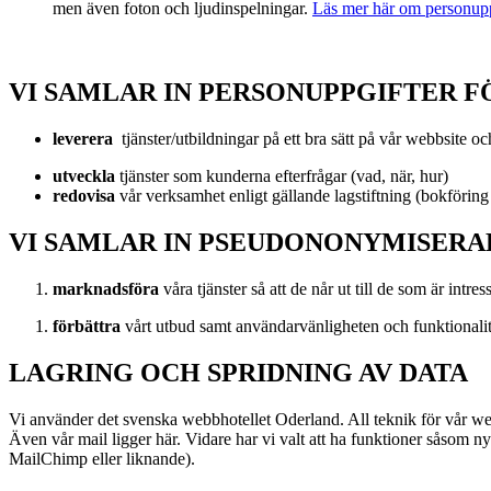
men även foton och ljudinspelningar.
Läs mer här om personupp
VI SAMLAR IN PERSONUPPGIFTER F
leverera
tjänster/utbildningar på ett bra sätt på vår webbsite o
utveckla
tjänster som kunderna efterfrågar (vad, när, hur)
redovisa
vår verksamhet enligt gällande lagstiftning (bokförin
VI SAMLAR IN PSEUDONONYMISERA
marknadsföra
våra tjänster så att de når ut till de som är intre
förbättra
vårt utbud samt användarvänligheten och funktionali
LAGRING OCH SPRIDNING AV DATA
Vi använder det svenska webbhotellet Oderland. All teknik för vår webb
Även vår mail ligger här. Vidare har vi valt att ha funktioner såsom n
MailChimp eller liknande).