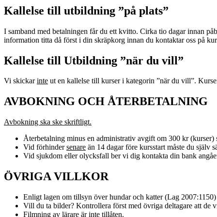
Kallelse till utbildning ”på plats”
I samband med betalningen får du ett kvitto. Cirka tio dagar innan p
information titta då först i din skräpkorg innan du kontaktar oss på 
Kallelse till Utbildning ”när du vill”
Vi skickar
inte
ut en kallelse till kurser i kategorin ”när du vill”. Kurs
AVBOKNING OCH ÅTERBETALNING
Avbokning ska ske skriftligt.
Återbetalning minus en administrativ avgift om 300 kr (kurser) s
Vid förhinder
senare
än 14 dagar före kursstart måste du själv säl
Vid sjukdom eller olycksfall ber vi dig kontakta din bank angåe
ÖVRIGA VILLKOR
Enligt lagen om tillsyn över hundar och katter (Lag 2007:1150)
Vill du ta bilder? Kontrollera först med övriga deltagare att de vi
Filmning av lärare är inte tillåten.