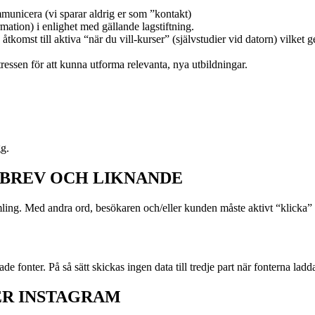
municera (vi sparar aldrig er som ”kontakt)
ation) i enlighet med gällande lagstiftning.
komst till aktiva “när du vill-kurser” (självstudier vid datorn) vilket 
ressen för att kunna utforma relevanta, nya utbildningar.
gg.
SBREV OCH LIKNANDE
ling. Med andra ord, besökaren och/eller kunden måste aktivt “klicka” i
e fonter. På så sätt skickas ingen data till tredje part när fonterna ladd
ER INSTAGRAM