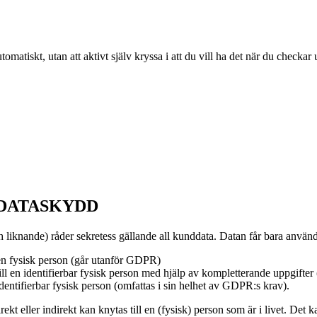
atiskt, utan att aktivt själv kryssa i att du vill ha det när du checkar u
 DATASKYDD
 liknande) råder sekretess gällande all kunddata. Datan får bara anvä
 en fysisk person (går utanför GDPR)
l en identifierbar fysisk person med hjälp av kompletterande uppgifter
dentifierbar fysisk person (omfattas i sin helhet av GDPR:s krav).
ekt eller indirekt kan knytas till en (fysisk) person som är i livet. D