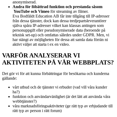
anonymiserad.
Andra för föbättrad funktion och prestanda såsom
YouTube och Vimeo
för streaming av filmer.
Eva Bodfäldt Education AB får inte tillgång till IP-adresser
från dessa tjänster, dock kan dessa tredjepartsleverantörer
själva spåra IP-adresser vilket kan klassas antingen som
personuppgift eller pseudonymiserade data (beroende på
teknisk set-up) och omfattas således under GDPR. Men, vi
har stängt av möjligheten för dessa att samla data förrän ni
aktivt väljer att starta t ex en video.
VARFÖR ANALYSERAR VI
AKTIVITETEN PÅ VÅR WEBBPLATS?
Det gör vi för att kunna förbättringar för besökarna och kunderna
gällande:
vårt utbud och de tjänster vi erbuder (vad vill våra kunder
ha?)
funktion och användarvänlighet (är det lätt att använda våra
webbtjänster?)
våra marknadsföringsaktiviteter (ge rätt typ av erbjudande till
rätt typ av person i rätt forum)