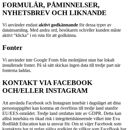
FORMULÄR, PÅMINNELSER,
NYHETSBREV OCH LIKNANDE
Vi använder endast
aktivt godkännande
för dessa typer av
datainsamling. Med andra ord, besökaren och/eller kunden måste
aktivt “klicka” i en ruta för att godkänna.
Fonter
Vi använder inte Google Fonts från molntjänst utan har lokalt
installerade fonter. På så sätt skickas ingen data till tredje part när
fonterna laddas.
KONTAKT VIA FACEBOOK
OCH/ELLER INSTAGRAM
Att använda Facebook och Instagram innebär i dagsläget att dina
personuppgifter kan komma att överföras till tredje land utanför
EU/EES-området. Tredje land omfattas inte av GDPR. Detta kan
alltså innebära en ökad risk i integritetshänseende vilket inte Eva
Bodfäldt Education kan ta ansvar för. Om ni väjer Facebook som
kontaktyta har ni redan själva godkänt de villkor som FaceBook har.