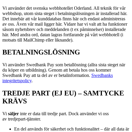
Vi använder det svenska webbhotellet Oderland. All teknik för vår
webbshop, utom sista steget i betalningslösningen är installerad här.
Det innebär att vår kunddatabas finns här och endast administreras
av oss. Även vår mail ligger här. Vidare har vi valt att ha funktioner
såsom nyhetsbrev och meddelanden (t ex påminnelser) installerade
här. Med andra ord, datan lagras fortfarande på vårt webbhotell (i
motsats till MailChimp eller liknande).
BETALNINGSLÖSNING
Vi använder Swedbank Pay som betallösning (allra sista steget när
du köper en utbildning). Genom att betala hos oss kommer
Swedbank Pay att ta del av er betalinformation.
Swedbanks
integritetspolicy
.
TREDJE PART (EJ EU) – SAMTYCKE
KRÄVS
Vi
s
äljer
inte er data till tredje part. Dock använder vi oss
av
tredjepart-tjänster.
En del används för säkerhet och funktionalitet – där all data är