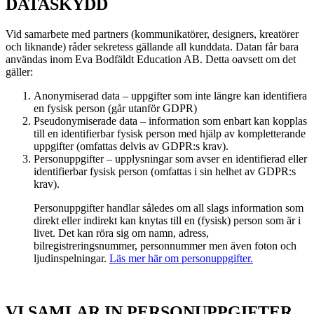
DATASKYDD
Vid samarbete med partners (kommunikatörer, designers, kreatörer
och liknande) råder sekretess gällande all kunddata. Datan får bara
användas inom Eva Bodfäldt Education AB. Detta oavsett om det
gäller:
Anonymiserad data – uppgifter som inte längre kan identifiera
en fysisk person (går utanför GDPR)
Pseudonymiserade data – information som enbart kan kopplas
till en identifierbar fysisk person med hjälp av kompletterande
uppgifter (omfattas delvis av GDPR:s krav).
Personuppgifter – upplysningar som avser en identifierad eller
identifierbar fysisk person (omfattas i sin helhet av GDPR:s
krav).
Personuppgifter handlar således om all slags information som
direkt eller indirekt kan knytas till en (fysisk) person som är i
livet. Det kan röra sig om namn, adress,
bilregistreringsnummer, personnummer men även foton och
ljudinspelningar.
Läs mer här om personuppgifter.
VI SAMLAR IN PERSONUPPGIFTER