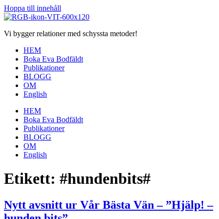
Hoppa till innehåll
Vi bygger relationer med schyssta metoder!
HEM
Boka Eva Bodfäldt
Publikationer
BLOGG
OM
English
HEM
Boka Eva Bodfäldt
Publikationer
BLOGG
OM
English
Etikett:
#hundenbits#
Nytt avsnitt ur Vår Bästa Vän – ”Hjälp! –
hunden bits”