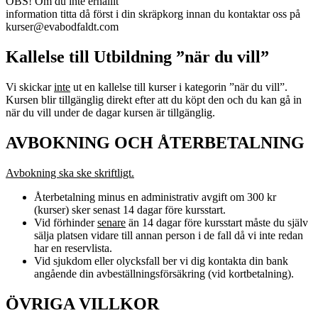
OBS! Om du inte erhållit
information titta då först i din skräpkorg innan du kontaktar oss på
kurser@evabodfaldt.com
Kallelse till Utbildning ”när du vill”
Vi skickar
inte
ut en kallelse till kurser i kategorin ”när du vill”.
Kursen blir tillgänglig direkt efter att du köpt den och du kan gå in
när du vill under de dagar kursen är tillgänglig.
AVBOKNING OCH ÅTERBETALNING
Avbokning ska ske skriftligt.
Återbetalning minus en administrativ avgift om 300 kr
(kurser) sker senast 14 dagar före kursstart.
Vid förhinder
senare
än 14 dagar före kursstart måste du själv
sälja platsen vidare till annan person i de fall då vi inte redan
har en reservlista.
Vid sjukdom eller olycksfall ber vi dig kontakta din bank
angående din avbeställningsförsäkring (vid kortbetalning).
ÖVRIGA VILLKOR