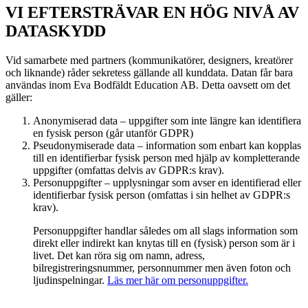
VI EFTERSTRÄVAR EN HÖG NIVÅ AV
DATASKYDD
Vid samarbete med partners (kommunikatörer, designers, kreatörer
och liknande) råder sekretess gällande all kunddata. Datan får bara
användas inom Eva Bodfäldt Education AB. Detta oavsett om det
gäller:
Anonymiserad data – uppgifter som inte längre kan identifiera
en fysisk person (går utanför GDPR)
Pseudonymiserade data – information som enbart kan kopplas
till en identifierbar fysisk person med hjälp av kompletterande
uppgifter (omfattas delvis av GDPR:s krav).
Personuppgifter – upplysningar som avser en identifierad eller
identifierbar fysisk person (omfattas i sin helhet av GDPR:s
krav).
Personuppgifter handlar således om all slags information som
direkt eller indirekt kan knytas till en (fysisk) person som är i
livet. Det kan röra sig om namn, adress,
bilregistreringsnummer, personnummer men även foton och
ljudinspelningar.
Läs mer här om personuppgifter.