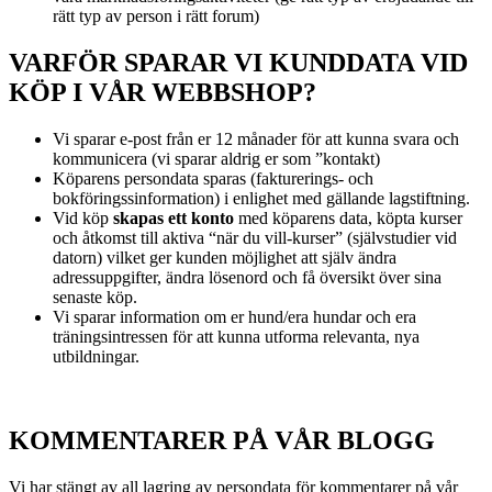
rätt typ av person i rätt forum)
VARFÖR SPARAR VI KUNDDATA VID
KÖP I VÅR WEBBSHOP?
Vi sparar e-post från er 12 månader för att kunna svara och
kommunicera (vi sparar aldrig er som ”kontakt)
Köparens persondata sparas (fakturerings- och
bokföringssinformation) i enlighet med gällande lagstiftning.
Vid köp
skapas ett konto
med köparens data, köpta kurser
och åtkomst till aktiva “när du vill-kurser” (självstudier vid
datorn) vilket ger kunden möjlighet att själv ändra
adressuppgifter, ändra lösenord och få översikt över sina
senaste köp.
Vi sparar information om er hund/era hundar och era
träningsintressen för att kunna utforma relevanta, nya
utbildningar.
KOMMENTARER PÅ VÅR BLOGG
Vi har stängt av all lagring av persondata för kommentarer på vår