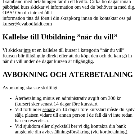
I samband med betalningen får du ett kvitto. Cirka tio dagar innan
påbörjad kurs skickar vi information om vad du behöver ta med dig.
OBS! Om du inte erhållit
information titta då först i din skräpkorg innan du kontaktar oss på
kurser@evabodfaldt.com
Kallelse till Utbildning ”när du vill”
Vi skickar
inte
ut en kallelse till kurser i kategorin ”när du vill”.
Kursen blir tillgänglig direkt efter att du köpt den och du kan gå in
när du vill under de dagar kursen är tillgänglig.
AVBOKNING OCH ÅTERBETALNING
Avbokning ska ske skriftligt.
Återbetalning minus en administrativ avgift om 300 kr
(kurser) sker senast 14 dagar före kursstart.
Vid förhinder
senare
än 14 dagar före kursstart måste du själv
sälja platsen vidare till annan person i de fall då vi inte redan
har en reservlista.
Vid sjukdom eller olycksfall ber vi dig kontakta din bank
angående din avbeställningsförsäkring (vid kortbetalning).