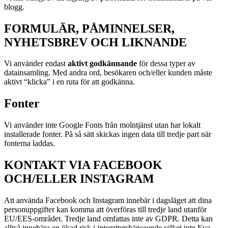
blogg.
FORMULÄR, PÅMINNELSER,
NYHETSBREV OCH LIKNANDE
Vi använder endast
aktivt godkännande
för dessa typer av
datainsamling. Med andra ord, besökaren och/eller kunden måste
aktivt “klicka” i en ruta för att godkänna.
Fonter
Vi använder inte Google Fonts från molntjänst utan har lokalt
installerade fonter. På så sätt skickas ingen data till tredje part när
fonterna laddas.
KONTAKT VIA FACEBOOK
OCH/ELLER INSTAGRAM
Att använda Facebook och Instagram innebär i dagsläget att dina
personuppgifter kan komma att överföras till tredje land utanför
EU/EES-området. Tredje land omfattas inte av GDPR. Detta kan
alltså innebära en ökad risk i integritetshänseende vilket inte Eva