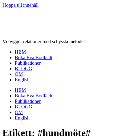
Hoppa till innehåll
Vi bygger relationer med schyssta metoder!
HEM
Boka Eva Bodfäldt
Publikationer
BLOGG
OM
English
HEM
Boka Eva Bodfäldt
Publikationer
BLOGG
OM
English
Etikett:
#hundmöte#