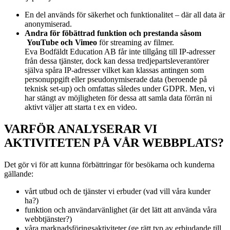
En del används för säkerhet och funktionalitet – där all data är
anonymiserad.
Andra för föbättrad funktion och prestanda såsom
YouTube och Vimeo
för streaming av filmer.
Eva Bodfäldt Education AB får inte tillgång till IP-adresser
från dessa tjänster, dock kan dessa tredjepartsleverantörer
själva spåra IP-adresser vilket kan klassas antingen som
personuppgift eller pseudonymiserade data (beroende på
teknisk set-up) och omfattas således under GDPR. Men, vi
har stängt av möjligheten för dessa att samla data förrän ni
aktivt väljer att starta t ex en video.
VARFÖR ANALYSERAR VI
AKTIVITETEN PÅ VÅR WEBBPLATS?
Det gör vi för att kunna förbättringar för besökarna och kunderna
gällande:
vårt utbud och de tjänster vi erbuder (vad vill våra kunder
ha?)
funktion och användarvänlighet (är det lätt att använda våra
webbtjänster?)
våra marknadsföringsaktiviteter (ge rätt typ av erbjudande till