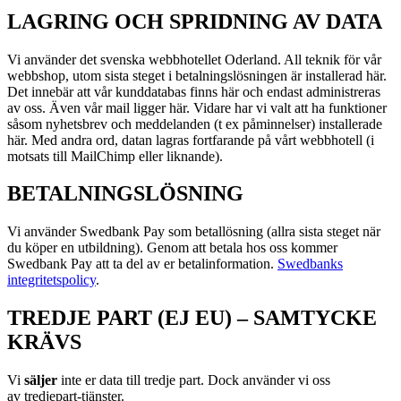
LAGRING OCH SPRIDNING AV DATA
Vi använder det svenska webbhotellet Oderland. All teknik för vår
webbshop, utom sista steget i betalningslösningen är installerad här.
Det innebär att vår kunddatabas finns här och endast administreras
av oss. Även vår mail ligger här. Vidare har vi valt att ha funktioner
såsom nyhetsbrev och meddelanden (t ex påminnelser) installerade
här. Med andra ord, datan lagras fortfarande på vårt webbhotell (i
motsats till MailChimp eller liknande).
BETALNINGSLÖSNING
Vi använder Swedbank Pay som betallösning (allra sista steget när
du köper en utbildning). Genom att betala hos oss kommer
Swedbank Pay att ta del av er betalinformation.
Swedbanks
integritetspolicy
.
TREDJE PART (EJ EU) – SAMTYCKE
KRÄVS
Vi
s
äljer
inte er data till tredje part. Dock använder vi oss
av
tredjepart-tjänster.