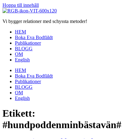
Hoppa till innehåll
Vi bygger relationer med schyssta metoder!
HEM
Boka Eva Bodfäldt
Publikationer
BLOGG
OM
English
HEM
Boka Eva Bodfäldt
Publikationer
BLOGG
OM
English
Etikett:
#hundpoddenminbästavän#