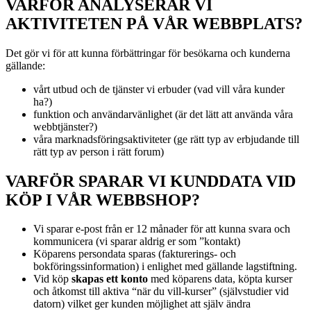
VARFÖR ANALYSERAR VI
AKTIVITETEN PÅ VÅR WEBBPLATS?
Det gör vi för att kunna förbättringar för besökarna och kunderna
gällande:
vårt utbud och de tjänster vi erbuder (vad vill våra kunder
ha?)
funktion och användarvänlighet (är det lätt att använda våra
webbtjänster?)
våra marknadsföringsaktiviteter (ge rätt typ av erbjudande till
rätt typ av person i rätt forum)
VARFÖR SPARAR VI KUNDDATA VID
KÖP I VÅR WEBBSHOP?
Vi sparar e-post från er 12 månader för att kunna svara och
kommunicera (vi sparar aldrig er som ”kontakt)
Köparens persondata sparas (fakturerings- och
bokföringssinformation) i enlighet med gällande lagstiftning.
Vid köp
skapas ett konto
med köparens data, köpta kurser
och åtkomst till aktiva “när du vill-kurser” (självstudier vid
datorn) vilket ger kunden möjlighet att själv ändra