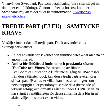
Vi använder Swedbank Pay som betallösning (allra sista steget när
du köper en utbildning). Genom att betala hos oss kommer
Swedbank Pay att ta del av er betalinformation.
Swedbanks
integritetspolicy
.
TREDJE PART (EJ EU) – SAMTYCKE
KRÄVS
Vi
s
äljer
inte er data till tredje part. Dock använder vi oss
av
tredjepart-tjänster.
En del används för säkerhet och funktionalitet – där all data är
anonymiserad.
Andra för föbättrad funktion och prestanda såsom
YouTube och Vimeo
för streaming av filmer.
Eva Bodfäldt Education AB får inte tillgång till IP-adresser
från dessa tjänster, dock kan dessa tredjepartsleverantörer
själva spåra IP-adresser vilket kan klassas antingen som
personuppgift eller pseudonymiserade data (beroende på
teknisk set-up) och omfattas således under GDPR. Men, vi
har stängt av möjligheten för dessa att samla data förrän ni
aktivt väljer att starta t ex en video.