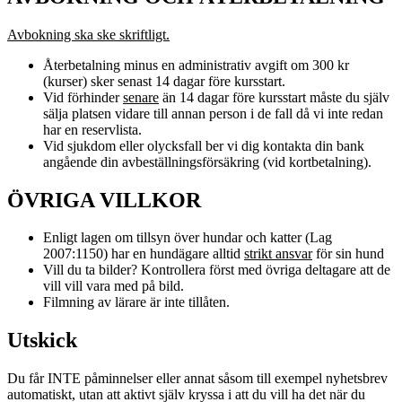
Avbokning ska ske skriftligt.
Återbetalning minus en administrativ avgift om 300 kr
(kurser) sker senast 14 dagar före kursstart.
Vid förhinder
senare
än 14 dagar före kursstart måste du själv
sälja platsen vidare till annan person i de fall då vi inte redan
har en reservlista.
Vid sjukdom eller olycksfall ber vi dig kontakta din bank
angående din avbeställningsförsäkring (vid kortbetalning).
ÖVRIGA VILLKOR
Enligt lagen om tillsyn över hundar och katter (Lag
2007:1150) har en hundägare alltid
strikt ansvar
för sin hund
Vill du ta bilder? Kontrollera först med övriga deltagare att de
vill vill vara med på bild.
Filmning av lärare är inte tillåten.
Utskick
Du får INTE påminnelser eller annat såsom till exempel nyhetsbrev
automatiskt, utan att aktivt själv kryssa i att du vill ha det när du