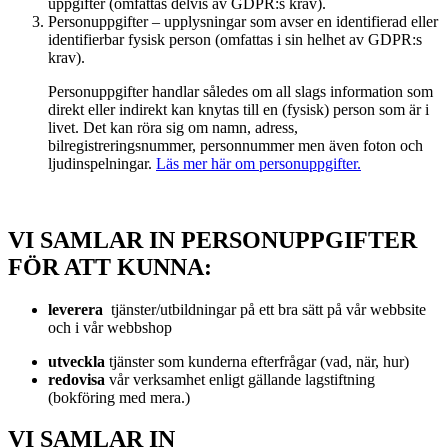
uppgifter (omfattas delvis av GDPR:s krav).
Personuppgifter – upplysningar som avser en identifierad eller
identifierbar fysisk person (omfattas i sin helhet av GDPR:s
krav).
Personuppgifter handlar således om all slags information som
direkt eller indirekt kan knytas till en (fysisk) person som är i
livet. Det kan röra sig om namn, adress,
bilregistreringsnummer, personnummer men även foton och
ljudinspelningar.
Läs mer här om personuppgifter.
VI SAMLAR IN PERSONUPPGIFTER
FÖR ATT KUNNA:
leverera
tjänster/utbildningar på ett bra sätt på vår webbsite
och i vår webbshop
utveckla
tjänster som kunderna efterfrågar (vad, när, hur)
redovisa
vår verksamhet enligt gällande lagstiftning
(bokföring med mera.)
VI SAMLAR IN