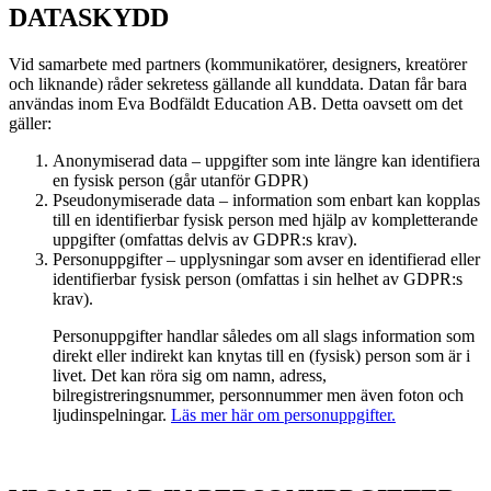
DATASKYDD
Vid samarbete med partners (kommunikatörer, designers, kreatörer
och liknande) råder sekretess gällande all kunddata. Datan får bara
användas inom Eva Bodfäldt Education AB. Detta oavsett om det
gäller:
Anonymiserad data – uppgifter som inte längre kan identifiera
en fysisk person (går utanför GDPR)
Pseudonymiserade data – information som enbart kan kopplas
till en identifierbar fysisk person med hjälp av kompletterande
uppgifter (omfattas delvis av GDPR:s krav).
Personuppgifter – upplysningar som avser en identifierad eller
identifierbar fysisk person (omfattas i sin helhet av GDPR:s
krav).
Personuppgifter handlar således om all slags information som
direkt eller indirekt kan knytas till en (fysisk) person som är i
livet. Det kan röra sig om namn, adress,
bilregistreringsnummer, personnummer men även foton och
ljudinspelningar.
Läs mer här om personuppgifter.