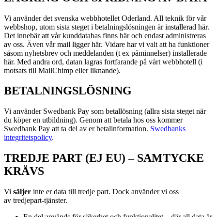
Vi använder det svenska webbhotellet Oderland. All teknik för vår
webbshop, utom sista steget i betalningslösningen är installerad här.
Det innebär att vår kunddatabas finns här och endast administreras
av oss. Även vår mail ligger här. Vidare har vi valt att ha funktioner
såsom nyhetsbrev och meddelanden (t ex påminnelser) installerade
här. Med andra ord, datan lagras fortfarande på vårt webbhotell (i
motsats till MailChimp eller liknande).
BETALNINGSLÖSNING
Vi använder Swedbank Pay som betallösning (allra sista steget när
du köper en utbildning). Genom att betala hos oss kommer
Swedbank Pay att ta del av er betalinformation.
Swedbanks
integritetspolicy
.
TREDJE PART (EJ EU) – SAMTYCKE
KRÄVS
Vi
s
äljer
inte er data till tredje part. Dock använder vi oss
av
tredjepart-tjänster.
En del används för säkerhet och funktionalitet – där all data är