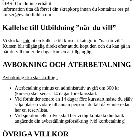
OBS! Om du inte erhållit
information titta då först i din skräpkorg innan du kontaktar oss på
kurser@evabodfaldt.com
Kallelse till Utbildning ”när du vill”
Vi skickar
inte
ut en kallelse till kurser i kategorin ”när du vill”.
Kursen blir tillgänglig direkt efter att du köpt den och du kan gå in
när du vill under de dagar kursen är tillgänglig.
AVBOKNING OCH ÅTERBETALNING
Avbokning ska ske skriftligt.
Återbetalning minus en administrativ avgift om 300 kr
(kurser) sker senast 14 dagar före kursstart.
Vid förhinder
senare
än 14 dagar före kursstart måste du själv
sälja platsen vidare till annan person i de fall då vi inte redan
har en reservlista.
Vid sjukdom eller olycksfall ber vi dig kontakta din bank
angående din avbeställningsförsäkring (vid kortbetalning).
ÖVRIGA VILLKOR