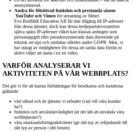
anonymiserad.
Andra för föbättrad funktion och prestanda såsom
YouTube och Vimeo
för streaming av filmer.
Eva Bodfäldt Education AB får inte tillgång till IP-adresser
från dessa tjänster, dock kan dessa tredjepartsleverantörer
själva spåra IP-adresser vilket kan klassas antingen som
personuppgift eller pseudonymiserade data (beroende på
teknisk set-up) och omfattas således under GDPR. Men, vi
har stängt av möjligheten för dessa att samla data förrän ni
aktivt väljer att starta t ex en video.
VARFÖR ANALYSERAR VI
AKTIVITETEN PÅ VÅR WEBBPLATS?
Det gör vi för att kunna förbättringar för besökarna och kunderna
gällande:
vårt utbud och de tjänster vi erbuder (vad vill våra kunder
ha?)
funktion och användarvänlighet (är det lätt att använda våra
webbtjänster?)
våra marknadsföringsaktiviteter (ge rätt typ av erbjudande till
rätt typ av person i rätt forum)