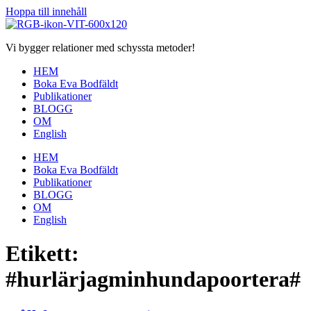
Hoppa till innehåll
Vi bygger relationer med schyssta metoder!
HEM
Boka Eva Bodfäldt
Publikationer
BLOGG
OM
English
HEM
Boka Eva Bodfäldt
Publikationer
BLOGG
OM
English
Etikett:
#hurlärjagminhundapoortera#