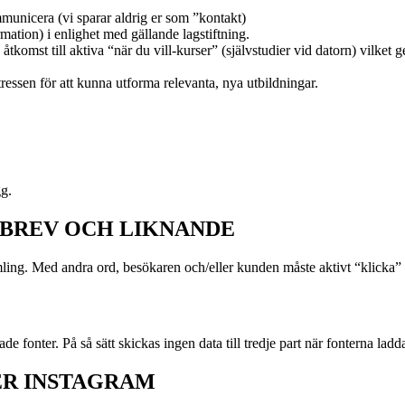
municera (vi sparar aldrig er som ”kontakt)
ation) i enlighet med gällande lagstiftning.
komst till aktiva “när du vill-kurser” (självstudier vid datorn) vilket 
ressen för att kunna utforma relevanta, nya utbildningar.
gg.
SBREV OCH LIKNANDE
ling. Med andra ord, besökaren och/eller kunden måste aktivt “klicka” i
e fonter. På så sätt skickas ingen data till tredje part när fonterna ladd
ER INSTAGRAM