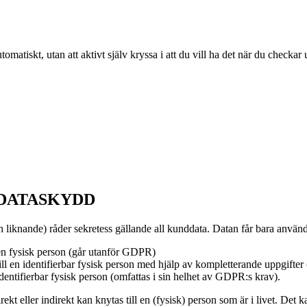
atiskt, utan att aktivt själv kryssa i att du vill ha det när du checkar u
 DATASKYDD
 liknande) råder sekretess gällande all kunddata. Datan får bara anvä
 en fysisk person (går utanför GDPR)
l en identifierbar fysisk person med hjälp av kompletterande uppgifter
dentifierbar fysisk person (omfattas i sin helhet av GDPR:s krav).
ekt eller indirekt kan knytas till en (fysisk) person som är i livet. D