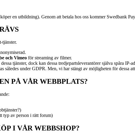
 köper en utbildning). Genom att betala hos oss kommer Swedbank Pay a
KRÄVS
-tjänster.
 anonymiserad.
be och Vimeo
för streaming av filmer.
 dessa tjänster, dock kan dessa tredjepartsleverantörer själva spåra IP-a
således under GDPR. Men, vi har stängt av möjligheten för dessa att sam
EN PÅ VÅR WEBBPLATS?
ande:
bbtjänster?)
tt typ av person i rätt forum)
KÖP I VÅR WEBBSHOP?