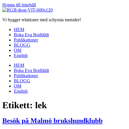
Hoppa till innehåll
Vi bygger relationer med schyssta metoder!
HEM
Boka Eva Bodfäldt
Publikationer
BLOGG
OM
English
HEM
Boka Eva Bodfäldt
Publikationer
BLOGG
OM
English
Etikett:
lek
Besök på Malmö brukshundklubb