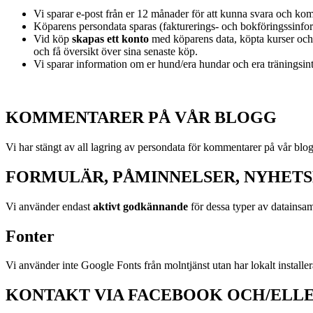
Vi sparar e-post från er 12 månader för att kunna svara och kom
Köparens persondata sparas (fakturerings- och bokföringssinform
Vid köp
skapas ett konto
med köparens data, köpta kurser och åt
och få översikt över sina senaste köp.
Vi sparar information om er hund/era hundar och era träningsint
KOMMENTARER PÅ VÅR BLOGG
Vi har stängt av all lagring av persondata för kommentarer på vår blo
FORMULÄR, PÅMINNELSER, NYHET
Vi använder endast
aktivt godkännande
för dessa typer av datainsam
Fonter
Vi använder inte Google Fonts från molntjänst utan har lokalt installerad
KONTAKT VIA FACEBOOK OCH/ELL