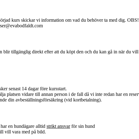
åbörjad kurs skickar vi information om vad du behöver ta med dig. OBS! 
kurser@evabodfaldt.com
en blir tillgänglig direkt efter att du köpt den och du kan gå in när du vil
ker senast 14 dagar före kursstart.
ja platsen vidare till annan person i de fall då vi inte redan har en reserv
nde din avbeställningsförsäkring (vid kortbetalning).
 har en hundägare alltid
strikt ansvar
för sin hund
ll vill vara med på bild.