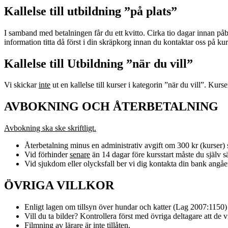
Kallelse till utbildning ”på plats”
I samband med betalningen får du ett kvitto. Cirka tio dagar innan p
information titta då först i din skräpkorg innan du kontaktar oss på 
Kallelse till Utbildning ”när du vill”
Vi skickar
inte
ut en kallelse till kurser i kategorin ”när du vill”. Kurs
AVBOKNING OCH ÅTERBETALNING
Avbokning ska ske skriftligt.
Återbetalning minus en administrativ avgift om 300 kr (kurser) s
Vid förhinder
senare
än 14 dagar före kursstart måste du själv säl
Vid sjukdom eller olycksfall ber vi dig kontakta din bank angåe
ÖVRIGA VILLKOR
Enligt lagen om tillsyn över hundar och katter (Lag 2007:1150)
Vill du ta bilder? Kontrollera först med övriga deltagare att de vi
Filmning av lärare är inte tillåten.