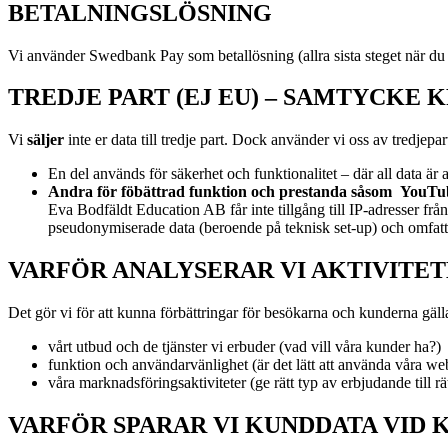
BETALNINGSLÖSNING
Vi använder Swedbank Pay som betallösning (allra sista steget när du
TREDJE PART (EJ EU) – SAMTYCKE 
Vi
s
äljer
inte er data till tredje part. Dock använder vi oss av
tredjepart
En del används för säkerhet och funktionalitet – där all data är
Andra för föbättrad funktion och prestanda såsom
YouTu
Eva Bodfäldt Education AB får inte tillgång till IP-adresser från
pseudonymiserade data (beroende på teknisk set-up) och omfattas 
VARFÖR ANALYSERAR VI AKTIVITET
Det gör vi för att kunna förbättringar för besökarna och kunderna gäll
vårt utbud och de tjänster vi erbuder (vad vill våra kunder ha?)
funktion och användarvänlighet (är det lätt att använda våra we
våra marknadsföringsaktiviteter (ge rätt typ av erbjudande till rä
VARFÖR SPARAR VI KUNDDATA VID 