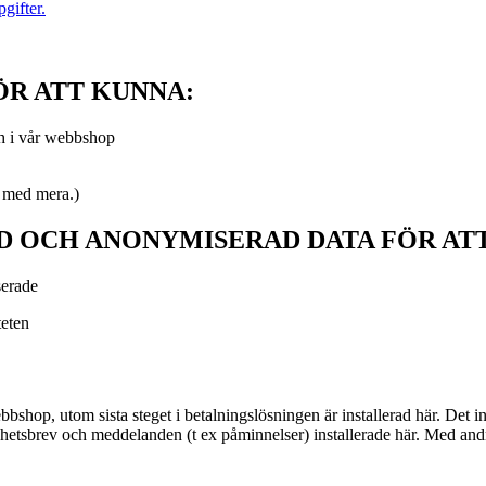
gifter.
ÖR ATT KUNNA:
ch i vår webbshop
g med mera.)
D OCH ANONYMISERAD DATA FÖR AT
sserade
teten
shop, utom sista steget i betalningslösningen är installerad här. Det i
yhetsbrev och meddelanden (t ex påminnelser) installerade här. Med andra 