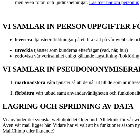
men även foton och ljudinspelningar.
Läs mer här om personupp
VI SAMLAR IN PERSONUPPGIFTER F
leverera
tjänster/utbildningar på ett bra sätt på vår webbsite o
utveckla
tjänster som kunderna efterfrågar (vad, när, hur)
redovisa
vår verksamhet enligt gällande lagstiftning (bokförin
VI SAMLAR IN PSEUDONONYMISERA
marknadsföra
våra tjänster så att de når ut till de som är intre
förbättra
vårt utbud samt användarvänligheten och funktionali
LAGRING OCH SPRIDNING AV DATA
Vi använder det svenska webbhotellet Oderland. All teknik för vår webb
Även vår mail ligger här. Vidare har vi valt att ha funktioner såsom n
MailChimp eller liknande).