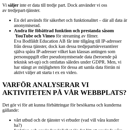
Vi
s
äljer
inte er data till tredje part. Dock använder vi oss
av
tredjepart-tjänster.
En del används för säkerhet och funktionalitet – där all data är
anonymiserad.
Andra för föbättrad funktion och prestanda såsom
YouTube och Vimeo
för streaming av filmer.
Eva Bodfäldt Education AB får inte tillgång till IP-adresser
från dessa tjänster, dock kan dessa tredjepartsleverantörer
själva spåra IP-adresser vilket kan klassas antingen som
personuppgift eller pseudonymiserade data (beroende på
teknisk set-up) och omfattas således under GDPR. Men, vi
har stängt av möjligheten för dessa att samla data förrän ni
aktivt väljer att starta t ex en video.
VARFÖR ANALYSERAR VI
AKTIVITETEN PÅ VÅR WEBBPLATS?
Det gör vi för att kunna förbättringar för besökarna och kunderna
gällande:
vårt utbud och de tjänster vi erbuder (vad vill våra kunder
ha?)