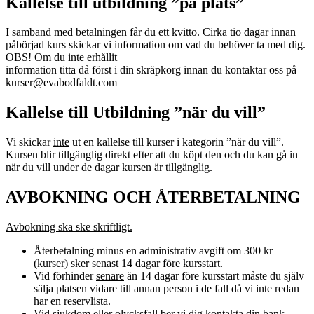
Kallelse till utbildning ”på plats”
I samband med betalningen får du ett kvitto. Cirka tio dagar innan
påbörjad kurs skickar vi information om vad du behöver ta med dig.
OBS! Om du inte erhållit
information titta då först i din skräpkorg innan du kontaktar oss på
kurser@evabodfaldt.com
Kallelse till Utbildning ”när du vill”
Vi skickar
inte
ut en kallelse till kurser i kategorin ”när du vill”.
Kursen blir tillgänglig direkt efter att du köpt den och du kan gå in
när du vill under de dagar kursen är tillgänglig.
AVBOKNING OCH ÅTERBETALNING
Avbokning ska ske skriftligt.
Återbetalning minus en administrativ avgift om 300 kr
(kurser) sker senast 14 dagar före kursstart.
Vid förhinder
senare
än 14 dagar före kursstart måste du själv
sälja platsen vidare till annan person i de fall då vi inte redan
har en reservlista.
Vid sjukdom eller olycksfall ber vi dig kontakta din bank