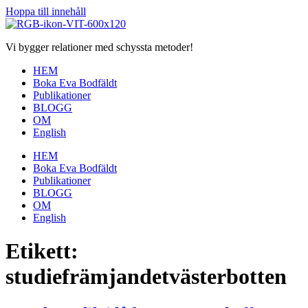
Hoppa till innehåll
Vi bygger relationer med schyssta metoder!
HEM
Boka Eva Bodfäldt
Publikationer
BLOGG
OM
English
HEM
Boka Eva Bodfäldt
Publikationer
BLOGG
OM
English
Etikett:
studiefrämjandetvästerbotten