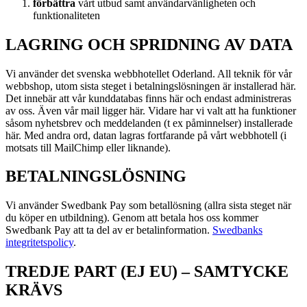
förbättra
vårt utbud samt användarvänligheten och
funktionaliteten
LAGRING OCH SPRIDNING AV DATA
Vi använder det svenska webbhotellet Oderland. All teknik för vår
webbshop, utom sista steget i betalningslösningen är installerad här.
Det innebär att vår kunddatabas finns här och endast administreras
av oss. Även vår mail ligger här. Vidare har vi valt att ha funktioner
såsom nyhetsbrev och meddelanden (t ex påminnelser) installerade
här. Med andra ord, datan lagras fortfarande på vårt webbhotell (i
motsats till MailChimp eller liknande).
BETALNINGSLÖSNING
Vi använder Swedbank Pay som betallösning (allra sista steget när
du köper en utbildning). Genom att betala hos oss kommer
Swedbank Pay att ta del av er betalinformation.
Swedbanks
integritetspolicy
.
TREDJE PART (EJ EU) – SAMTYCKE
KRÄVS