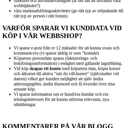
funktion och användarvänlighet (är det lätt att använda våra
webbtjänster?)
våra marknadsföringsaktiviteter (ge rätt typ av erbjudande till
rätt typ av person i rätt forum)
VARFÖR SPARAR VI KUNDDATA VID
KÖP I VÅR WEBBSHOP?
Vi sparar e-post från er 12 månader för att kunna svara och
kommunicera (vi sparar aldrig er som ”kontakt)
Köparens persondata sparas (fakturerings- och
bokföringssinformation) i enlighet med gällande lagstiftning.
Vid köp
skapas ett konto
med köparens data, köpta kurser
och åtkomst till aktiva “när du vill-kurser” (självstudier vid
datorn) vilket ger kunden möjlighet att själv ändra
adressuppgifter, ändra lösenord och få översikt över sina
senaste köp.
Vi sparar information om er hund/era hundar och era
träningsintressen för att kunna utforma relevanta, nya
utbildningar.
KOMMENTARER PÅ VÅR BLOGG