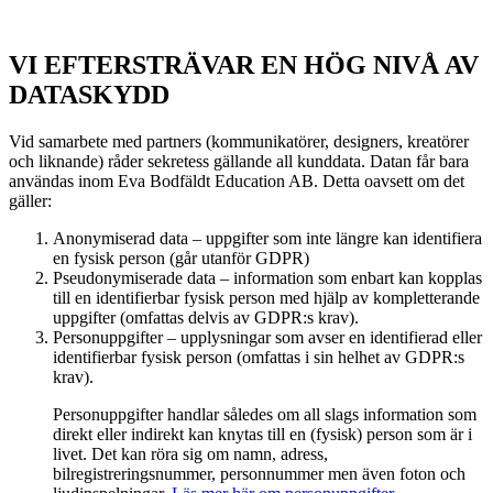
VI EFTERSTRÄVAR EN HÖG NIVÅ AV
DATASKYDD
Vid samarbete med partners (kommunikatörer, designers, kreatörer
och liknande) råder sekretess gällande all kunddata. Datan får bara
användas inom Eva Bodfäldt Education AB. Detta oavsett om det
gäller:
Anonymiserad data – uppgifter som inte längre kan identifiera
en fysisk person (går utanför GDPR)
Pseudonymiserade data – information som enbart kan kopplas
till en identifierbar fysisk person med hjälp av kompletterande
uppgifter (omfattas delvis av GDPR:s krav).
Personuppgifter – upplysningar som avser en identifierad eller
identifierbar fysisk person (omfattas i sin helhet av GDPR:s
krav).
Personuppgifter handlar således om all slags information som
direkt eller indirekt kan knytas till en (fysisk) person som är i
livet. Det kan röra sig om namn, adress,
bilregistreringsnummer, personnummer men även foton och