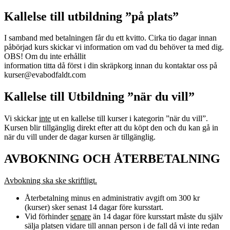
Kallelse till utbildning ”på plats”
I samband med betalningen får du ett kvitto. Cirka tio dagar innan
påbörjad kurs skickar vi information om vad du behöver ta med dig.
OBS! Om du inte erhållit
information titta då först i din skräpkorg innan du kontaktar oss på
kurser@evabodfaldt.com
Kallelse till Utbildning ”när du vill”
Vi skickar
inte
ut en kallelse till kurser i kategorin ”när du vill”.
Kursen blir tillgänglig direkt efter att du köpt den och du kan gå in
när du vill under de dagar kursen är tillgänglig.
AVBOKNING OCH ÅTERBETALNING
Avbokning ska ske skriftligt.
Återbetalning minus en administrativ avgift om 300 kr
(kurser) sker senast 14 dagar före kursstart.
Vid förhinder
senare
än 14 dagar före kursstart måste du själv
sälja platsen vidare till annan person i de fall då vi inte redan