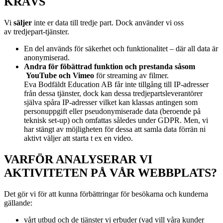
KRÄVS
Vi
s
äljer
inte er data till tredje part. Dock använder vi oss
av
tredjepart-tjänster.
En del används för säkerhet och funktionalitet – där all data är
anonymiserad.
Andra för föbättrad funktion och prestanda såsom
YouTube och Vimeo
för streaming av filmer.
Eva Bodfäldt Education AB får inte tillgång till IP-adresser
från dessa tjänster, dock kan dessa tredjepartsleverantörer
själva spåra IP-adresser vilket kan klassas antingen som
personuppgift eller pseudonymiserade data (beroende på
teknisk set-up) och omfattas således under GDPR. Men, vi
har stängt av möjligheten för dessa att samla data förrän ni
aktivt väljer att starta t ex en video.
VARFÖR ANALYSERAR VI
AKTIVITETEN PÅ VÅR WEBBPLATS?
Det gör vi för att kunna förbättringar för besökarna och kunderna
gällande:
vårt utbud och de tjänster vi erbuder (vad vill våra kunder