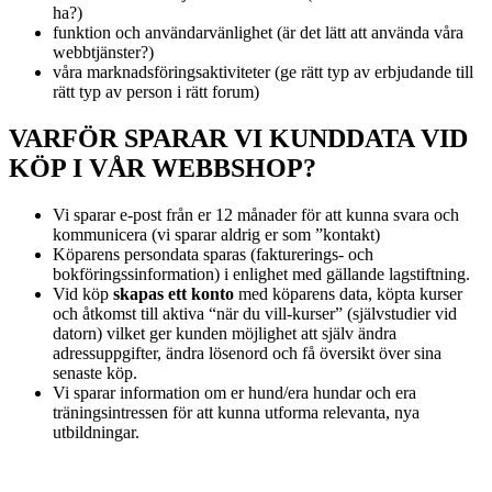
ha?)
funktion och användarvänlighet (är det lätt att använda våra
webbtjänster?)
våra marknadsföringsaktiviteter (ge rätt typ av erbjudande till
rätt typ av person i rätt forum)
VARFÖR SPARAR VI KUNDDATA VID
KÖP I VÅR WEBBSHOP?
Vi sparar e-post från er 12 månader för att kunna svara och
kommunicera (vi sparar aldrig er som ”kontakt)
Köparens persondata sparas (fakturerings- och
bokföringssinformation) i enlighet med gällande lagstiftning.
Vid köp
skapas ett konto
med köparens data, köpta kurser
och åtkomst till aktiva “när du vill-kurser” (självstudier vid
datorn) vilket ger kunden möjlighet att själv ändra
adressuppgifter, ändra lösenord och få översikt över sina
senaste köp.
Vi sparar information om er hund/era hundar och era
träningsintressen för att kunna utforma relevanta, nya
utbildningar.