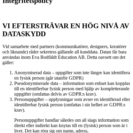
Integritetspolicy
VI EFTERSTRÄVAR EN HÖG NIVÅ AV
DATASKYDD
Vid samarbete med partners (kommunikatörer, designers, kreatörer
och liknande) råder sekretess gällande all kunddata. Datan får bara
användas inom Eva Bodfäldt Education AB. Detta oavsett om det
gäller:
Anonymiserad data – uppgifter som inte längre kan identifiera
en fysisk person (går utanför GDPR)
Pseudonymiserade data – information som enbart kan kopplas
till en identifierbar fysisk person med hjälp av kompletterande
uppgifter (omfattas delvis av GDPR:s krav).
Personuppgifter – upplysningar som avser en identifierad eller
identifierbar fysisk person (omfattas i sin helhet av GDPR:s
krav).
Personuppgifter handlar således om all slags information som
direkt eller indirekt kan knytas till en (fysisk) person som är i
livet. Det kan röra sig om namn, adress,