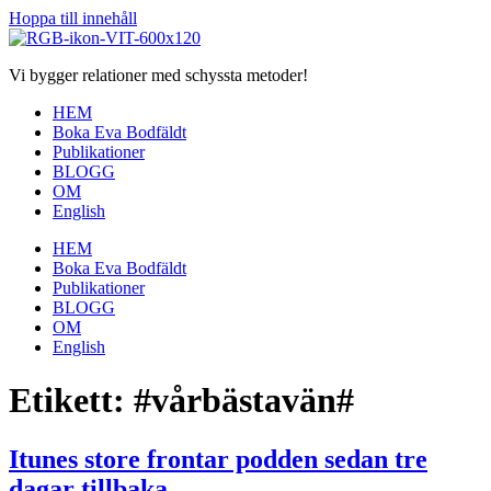
Hoppa till innehåll
Vi bygger relationer med schyssta metoder!
HEM
Boka Eva Bodfäldt
Publikationer
BLOGG
OM
English
HEM
Boka Eva Bodfäldt
Publikationer
BLOGG
OM
English
Etikett:
#vårbästavän#
Itunes store frontar podden sedan tre
dagar tillbaka