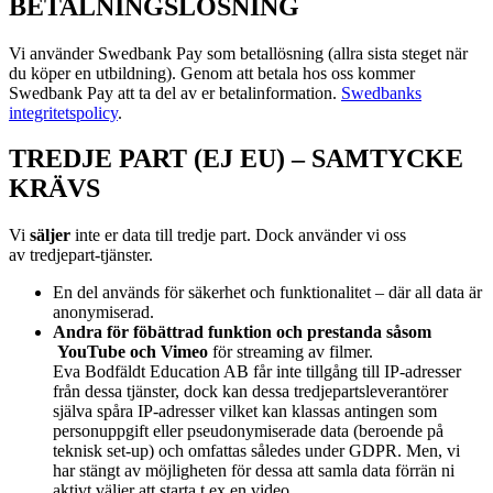
BETALNINGSLÖSNING
Vi använder Swedbank Pay som betallösning (allra sista steget när
du köper en utbildning). Genom att betala hos oss kommer
Swedbank Pay att ta del av er betalinformation.
Swedbanks
integritetspolicy
.
TREDJE PART (EJ EU) – SAMTYCKE
KRÄVS
Vi
s
äljer
inte er data till tredje part. Dock använder vi oss
av
tredjepart-tjänster.
En del används för säkerhet och funktionalitet – där all data är
anonymiserad.
Andra för föbättrad funktion och prestanda såsom
YouTube och Vimeo
för streaming av filmer.
Eva Bodfäldt Education AB får inte tillgång till IP-adresser
från dessa tjänster, dock kan dessa tredjepartsleverantörer
själva spåra IP-adresser vilket kan klassas antingen som
personuppgift eller pseudonymiserade data (beroende på
teknisk set-up) och omfattas således under GDPR. Men, vi
har stängt av möjligheten för dessa att samla data förrän ni
aktivt väljer att starta t ex en video.