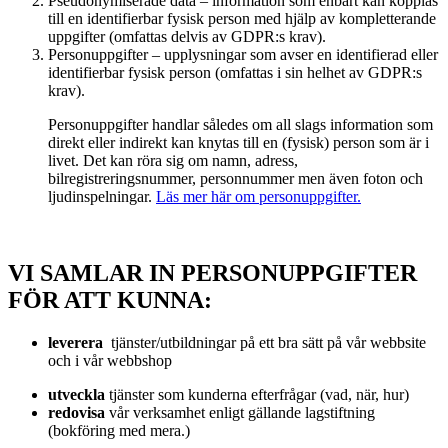
Pseudonymiserade data – information som enbart kan kopplas
till en identifierbar fysisk person med hjälp av kompletterande
uppgifter (omfattas delvis av GDPR:s krav).
Personuppgifter – upplysningar som avser en identifierad eller
identifierbar fysisk person (omfattas i sin helhet av GDPR:s
krav).
Personuppgifter handlar således om all slags information som
direkt eller indirekt kan knytas till en (fysisk) person som är i
livet. Det kan röra sig om namn, adress,
bilregistreringsnummer, personnummer men även foton och
ljudinspelningar.
Läs mer här om personuppgifter.
VI SAMLAR IN PERSONUPPGIFTER
FÖR ATT KUNNA:
leverera
tjänster/utbildningar på ett bra sätt på vår webbsite
och i vår webbshop
utveckla
tjänster som kunderna efterfrågar (vad, när, hur)
redovisa
vår verksamhet enligt gällande lagstiftning
(bokföring med mera.)