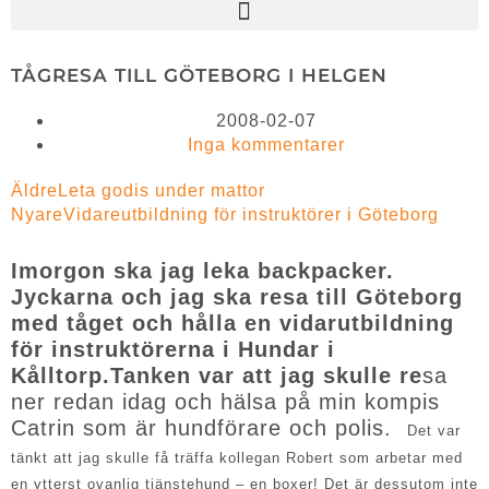
TÅGRESA TILL GÖTEBORG I HELGEN
2008-02-07
Inga kommentarer
Äldre
Leta godis under mattor
Nyare
Vidareutbildning för instruktörer i Göteborg
Imorgon ska jag leka backpacker.
Jyckarna och jag ska resa till Göteborg
med tåget och hålla en vidarutbildning
för instruktörerna i Hundar i
Kålltorp.Tanken var att jag skulle re
sa
ner redan idag och hälsa på min kompis
Catrin som är hundförare och polis.
Det var
tänkt att jag skulle få träffa kollegan Robert som arbetar med
en ytterst ovanlig tjänstehund – en boxer! Det är dessutom inte