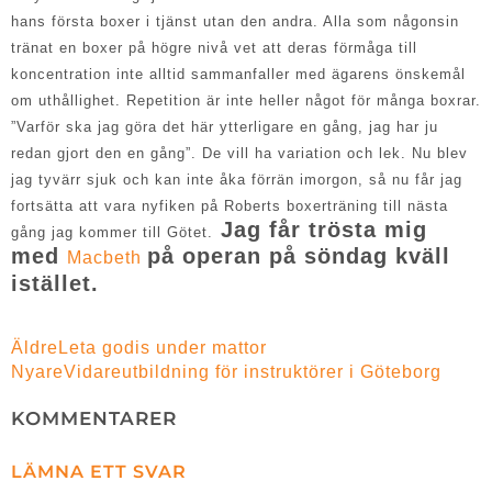
hans första boxer i tjänst utan den andra. Alla som någonsin
tränat en boxer på högre nivå vet att deras förmåga till
koncentration inte alltid sammanfaller med ägarens önskemål
om uthållighet. Repetition är inte heller något för många boxrar.
”Varför ska jag göra det här ytterligare en gång, jag har ju
redan gjort den en gång”. De vill ha variation och lek. Nu blev
jag tyvärr sjuk och kan inte åka förrän imorgon, så nu får jag
fortsätta att vara nyfiken på Roberts boxerträning till nästa
Jag får trösta mig
gång jag kommer till Götet.
med
på operan på söndag kväll
Macbeth
istället.
Äldre
Leta godis under mattor
Nyare
Vidareutbildning för instruktörer i Göteborg
KOMMENTARER
LÄMNA ETT SVAR