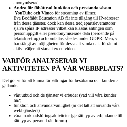
anonymiserad.
Andra för föbättrad funktion och prestanda såsom
YouTube och Vimeo
för streaming av filmer.
Eva Bodfäldt Education AB får inte tillgång till IP-adresser
från dessa tjänster, dock kan dessa tredjepartsleverantörer
själva spåra IP-adresser vilket kan klassas antingen som
personuppgift eller pseudonymiserade data (beroende på
teknisk set-up) och omfattas således under GDPR. Men, vi
har stängt av möjligheten för dessa att samla data förrän ni
aktivt väljer att starta t ex en video.
VARFÖR ANALYSERAR VI
AKTIVITETEN PÅ VÅR WEBBPLATS?
Det gör vi för att kunna förbättringar för besökarna och kunderna
gällande:
vårt utbud och de tjänster vi erbuder (vad vill våra kunder
ha?)
funktion och användarvänlighet (är det lätt att använda våra
webbtjänster?)
våra marknadsföringsaktiviteter (ge rätt typ av erbjudande till
rätt typ av person i rätt forum)