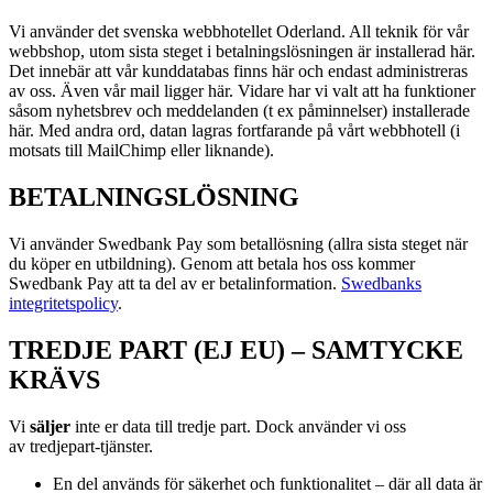
Vi använder det svenska webbhotellet Oderland. All teknik för vår
webbshop, utom sista steget i betalningslösningen är installerad här.
Det innebär att vår kunddatabas finns här och endast administreras
av oss. Även vår mail ligger här. Vidare har vi valt att ha funktioner
såsom nyhetsbrev och meddelanden (t ex påminnelser) installerade
här. Med andra ord, datan lagras fortfarande på vårt webbhotell (i
motsats till MailChimp eller liknande).
BETALNINGSLÖSNING
Vi använder Swedbank Pay som betallösning (allra sista steget när
du köper en utbildning). Genom att betala hos oss kommer
Swedbank Pay att ta del av er betalinformation.
Swedbanks
integritetspolicy
.
TREDJE PART (EJ EU) – SAMTYCKE
KRÄVS
Vi
s
äljer
inte er data till tredje part. Dock använder vi oss
av
tredjepart-tjänster.
En del används för säkerhet och funktionalitet – där all data är