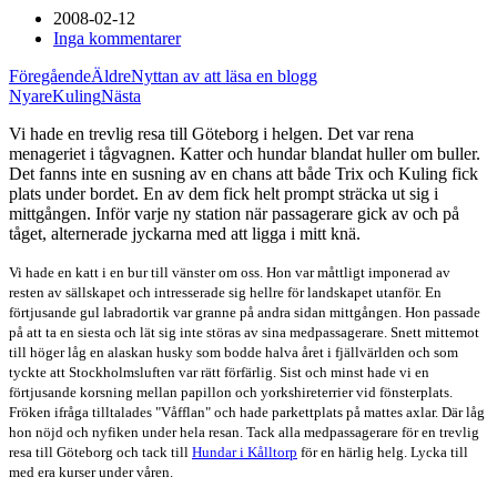
2008-02-12
Inga kommentarer
Föregående
Äldre
Nyttan av att läsa en blogg
Nyare
Kuling
Nästa
Vi hade en trevlig resa till Göteborg i helgen. Det var rena
menageriet i tågvagnen. Katter och hundar blandat huller om buller.
Det fanns inte en susning av en chans att både Trix och Kuling fick
plats under bordet. En av dem fick helt prompt sträcka ut sig i
mittgången. Inför varje ny station när passagerare gick av och på
tåget, alternerade jyckarna med att ligga i mitt knä.
Vi hade en katt i en bur till vänster om oss. Hon var måttligt imponerad av
resten av sällskapet och intresserade sig hellre för landskapet utanför. En
förtjusande gul labradortik var granne på andra sidan mittgången. Hon passade
på att ta en siesta och lät sig inte störas av sina medpassagerare. Snett mittemot
till höger låg en alaskan husky som bodde halva året i fjällvärlden och som
tyckte att Stockholmsluften var rätt förfärlig. Sist och minst hade vi en
förtjusande korsning mellan papillon och yorkshireterrier vid fönsterplats.
Fröken ifråga tilltalades "Våfflan" och hade parkettplats på mattes axlar. Där låg
hon nöjd och nyfiken under hela resan. Tack alla medpassagerare för en trevlig
resa till Göteborg och tack till
Hundar i Kålltorp
för en härlig helg. Lycka till
med era kurser under våren.