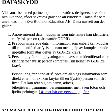
DATASKYDD
Vid samarbete med partners (kommunikatörer, designers, kreatörer
och liknande) råder sekretess gällande all kunddata. Datan får bara
användas inom Eva Bodfäldt Education AB. Detta oavsett om det
gäller:
Anonymiserad data – uppgifter som inte längre kan identifiera
en fysisk person (går utanför GDPR)
Pseudonymiserade data – information som enbart kan kopplas
till en identifierbar fysisk person med hjälp av kompletterande
uppgifter (omfattas delvis av GDPR:s krav).
Personuppgifter – upplysningar som avser en identifierad eller
identifierbar fysisk person (omfattas i sin helhet av GDPR:s
krav).
Personuppgifter handlar således om all slags information som
direkt eller indirekt kan knytas till en (fysisk) person som är i
livet. Det kan röra sig om namn, adress,
bilregistreringsnummer, personnummer men även foton och
ljudinspelningar.
Läs mer här om personuppgifter.
VI SAMLAR IN PERSONUPPGIFTER