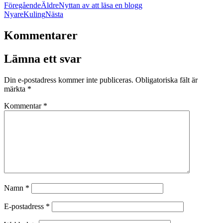
Föregående
Äldre
Nyttan av att läsa en blogg
Nyare
Kuling
Nästa
Kommentarer
Lämna ett svar
Din e-postadress kommer inte publiceras.
Obligatoriska fält är
märkta
*
Kommentar
*
Namn
*
E-postadress
*