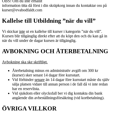
OBS! Om du inte erhållit
information titta då först i din skräpkorg innan du kontaktar oss på
kurser@evabodfaldt.com
Kallelse till Utbildning ”när du vill”
Vi skickar
inte
ut en kallelse till kurser i kategorin ”när du vill”.
Kursen blir tillgänglig direkt efter att du köpt den och du kan gå in
när du vill under de dagar kursen är tillgänglig.
AVBOKNING OCH ÅTERBETALNING
Avbokning ska ske skriftligt.
Återbetalning minus en administrativ avgift om 300 kr
(kurser) sker senast 14 dagar före kursstart.
Vid förhinder
senare
än 14 dagar före kursstart måste du själv
sälja platsen vidare till annan person i de fall då vi inte redan
har en reservlista.
Vid sjukdom eller olycksfall ber vi dig kontakta din bank
angående din avbeställningsförsäkring (vid kortbetalning).
ÖVRIGA VILLKOR