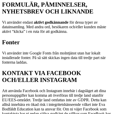
FORMULÄR, PÅMINNELSER,
NYHETSBREV OCH LIKNANDE
Vi använder endast
aktivt godkännande
för dessa typer av
datainsamling. Med andra ord, besökaren och/eller kunden måste
aktivt “klicka” i en ruta för att godkänna.
Fonter
Vi använder inte Google Fonts från molntjänst utan har lokalt
installerade fonter. På så sätt skickas ingen data till tredje part när
fonterna laddas.
KONTAKT VIA FACEBOOK
OCH/ELLER INSTAGRAM
Att använda Facebook och Instagram innebär i dagsläget att dina
personuppgifter kan komma att överföras till tredje land utanför
EU/EES-området. Tredje land omfattas inte av GDPR. Detta kan
alltså innebära en ökad risk i integritetshänseende vilket inte Eva
Bodfäldt Education kan ta ansvar för. Om ni väjer Facebook som
kontaktyta har ni redan själva godkänt de villkor som FaceBook har.