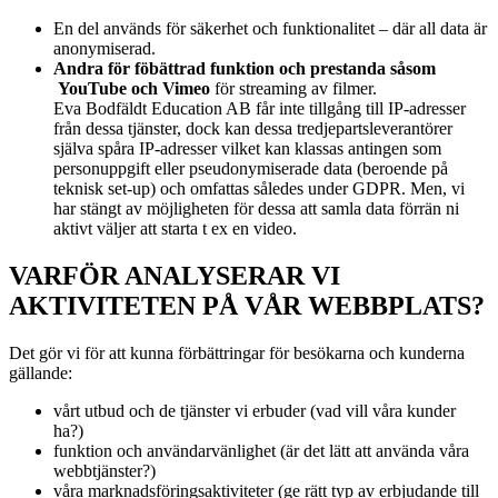
En del används för säkerhet och funktionalitet – där all data är
anonymiserad.
Andra för föbättrad funktion och prestanda såsom
YouTube och Vimeo
för streaming av filmer.
Eva Bodfäldt Education AB får inte tillgång till IP-adresser
från dessa tjänster, dock kan dessa tredjepartsleverantörer
själva spåra IP-adresser vilket kan klassas antingen som
personuppgift eller pseudonymiserade data (beroende på
teknisk set-up) och omfattas således under GDPR. Men, vi
har stängt av möjligheten för dessa att samla data förrän ni
aktivt väljer att starta t ex en video.
VARFÖR ANALYSERAR VI
AKTIVITETEN PÅ VÅR WEBBPLATS?
Det gör vi för att kunna förbättringar för besökarna och kunderna
gällande:
vårt utbud och de tjänster vi erbuder (vad vill våra kunder
ha?)
funktion och användarvänlighet (är det lätt att använda våra
webbtjänster?)
våra marknadsföringsaktiviteter (ge rätt typ av erbjudande till