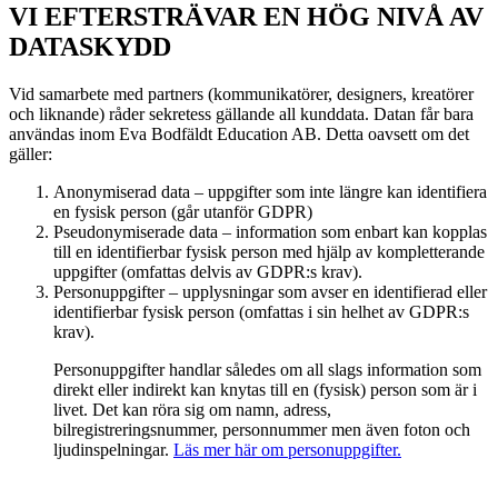
VI EFTERSTRÄVAR EN HÖG NIVÅ AV
DATASKYDD
Vid samarbete med partners (kommunikatörer, designers, kreatörer
och liknande) råder sekretess gällande all kunddata. Datan får bara
användas inom Eva Bodfäldt Education AB. Detta oavsett om det
gäller:
Anonymiserad data – uppgifter som inte längre kan identifiera
en fysisk person (går utanför GDPR)
Pseudonymiserade data – information som enbart kan kopplas
till en identifierbar fysisk person med hjälp av kompletterande
uppgifter (omfattas delvis av GDPR:s krav).
Personuppgifter – upplysningar som avser en identifierad eller
identifierbar fysisk person (omfattas i sin helhet av GDPR:s
krav).
Personuppgifter handlar således om all slags information som
direkt eller indirekt kan knytas till en (fysisk) person som är i
livet. Det kan röra sig om namn, adress,
bilregistreringsnummer, personnummer men även foton och
ljudinspelningar.
Läs mer här om personuppgifter.