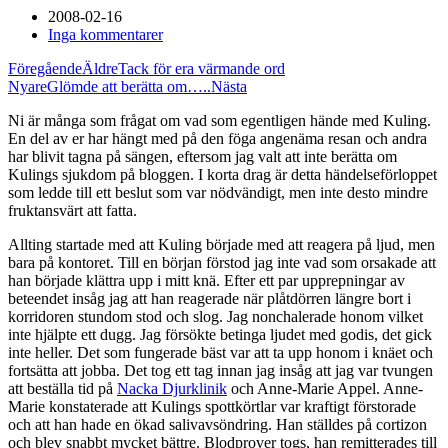
2008-02-16
Inga kommentarer
Föregående
Äldre
Tack för era värmande ord
Nyare
Glömde att berätta om…..
Nästa
Ni är många som frågat om vad som egentligen hände med Kuling.
En del av er har hängt med på den föga angenäma resan och andra
har blivit tagna på sängen, eftersom jag valt att inte berätta om
Kulings sjukdom på bloggen. I korta drag är detta händelseförloppet
som ledde till ett beslut som var nödvändigt, men inte desto mindre
fruktansvärt att fatta.
Allting startade med att Kuling började med att reagera på ljud, men
bara på kontoret. Till en början förstod jag inte vad som orsakade att
han började klättra upp i mitt knä. Efter ett par upprepningar av
beteendet insåg jag att han reagerade när plåtdörren längre bort i
korridoren stundom stod och slog. Jag nonchalerade honom vilket
inte hjälpte ett dugg. Jag försökte betinga ljudet med godis, det gick
inte heller. Det som fungerade bäst var att ta upp honom i knäet och
fortsätta att jobba. Det tog ett tag innan jag insåg att jag var tvungen
att beställa tid på
Nacka Djurklinik
och Anne-Marie Appel. Anne-
Marie konstaterade att Kulings spottkörtlar var kraftigt förstorade
och att han hade en ökad salivavsöndring. Han ställdes på cortizon
och blev snabbt mycket bättre. Blodprover togs, han remitterades till