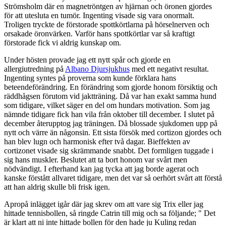
Strömsholm där en magnetröntgen av hjärnan och öronen gjordes
för att utesluta en tumör. Ingenting visade sig vara onormalt.
Troligen tryckte de förstorade spottkörtlarna på hörselnerven och
orsakade öronvärken. Varför hans spottkörtlar var så kraftigt
förstorade fick vi aldrig kunskap om.
Under hösten provade jag ett nytt spår och gjorde en
allergiutredning på
Albano Djursjukhus
med ett negativt resultat.
Ingenting syntes på proverna som kunde förklara hans
beteendeförändring. En förändring som gjorde honom försiktig och
räddhågsen förutom vid jaktträning. Då var han exakt samma hund
som tidigare, vilket säger en del om hundars motivation. Som jag
nämnde tidigare fick han vila från oktober till december. I slutet på
december återupptog jag träningen. Då blossade sjukdomen upp på
nytt och värre än någonsin. Ett sista försök med cortizon gjordes och
han blev lugn och harmonisk efter två dagar. Bieffekten av
cortizonet visade sig skrämmande snabbt. Det formligen tuggade i
sig hans muskler. Beslutet att ta bort honom var svårt men
nödvändigt. I efterhand kan jag tycka att jag borde agerat och
kanske förstått allvaret tidigare, men det var så oerhört svårt att förstå
att han aldrig skulle bli frisk igen.
Apropå inlägget igår där jag skrev om att vare sig Trix eller jag
hittade tennisbollen, så ringde Catrin till mig och sa följande; " Det
är klart att ni inte hittade bollen för den hade ju Kuling redan