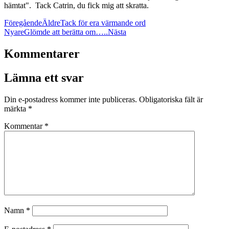
hämtat". Tack Catrin, du fick mig att skratta.
Föregående
Äldre
Tack för era värmande ord
Nyare
Glömde att berätta om…..
Nästa
Kommentarer
Lämna ett svar
Din e-postadress kommer inte publiceras.
Obligatoriska fält är
märkta
*
Kommentar
*
Namn
*