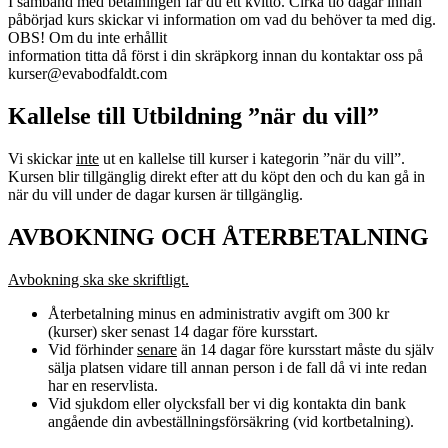
I samband med betalningen får du ett kvitto. Cirka tio dagar innan
påbörjad kurs skickar vi information om vad du behöver ta med dig.
OBS! Om du inte erhållit
information titta då först i din skräpkorg innan du kontaktar oss på
kurser@evabodfaldt.com
Kallelse till Utbildning ”när du vill”
Vi skickar
inte
ut en kallelse till kurser i kategorin ”när du vill”.
Kursen blir tillgänglig direkt efter att du köpt den och du kan gå in
när du vill under de dagar kursen är tillgänglig.
AVBOKNING OCH ÅTERBETALNING
Avbokning ska ske skriftligt.
Återbetalning minus en administrativ avgift om 300 kr
(kurser) sker senast 14 dagar före kursstart.
Vid förhinder
senare
än 14 dagar före kursstart måste du själv
sälja platsen vidare till annan person i de fall då vi inte redan
har en reservlista.
Vid sjukdom eller olycksfall ber vi dig kontakta din bank
angående din avbeställningsförsäkring (vid kortbetalning).