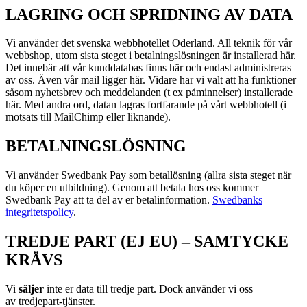
LAGRING OCH SPRIDNING AV DATA
Vi använder det svenska webbhotellet Oderland. All teknik för vår
webbshop, utom sista steget i betalningslösningen är installerad här.
Det innebär att vår kunddatabas finns här och endast administreras
av oss. Även vår mail ligger här. Vidare har vi valt att ha funktioner
såsom nyhetsbrev och meddelanden (t ex påminnelser) installerade
här. Med andra ord, datan lagras fortfarande på vårt webbhotell (i
motsats till MailChimp eller liknande).
BETALNINGSLÖSNING
Vi använder Swedbank Pay som betallösning (allra sista steget när
du köper en utbildning). Genom att betala hos oss kommer
Swedbank Pay att ta del av er betalinformation.
Swedbanks
integritetspolicy
.
TREDJE PART (EJ EU) – SAMTYCKE
KRÄVS
Vi
s
äljer
inte er data till tredje part. Dock använder vi oss
av
tredjepart-tjänster.