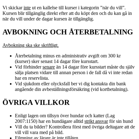
Vi skickar
inte
ut en kallelse till kurser i kategorin ”när du vill”.
Kursen blir tillgänglig direkt efter att du köpt den och du kan gå in
när du vill under de dagar kursen är tillgänglig.
AVBOKNING OCH ÅTERBETALNING
Avbokning ska ske skriftligt.
Återbetalning minus en administrativ avgift om 300 kr
(kurser) sker senast 14 dagar före kursstart.
Vid förhinder
senare
än 14 dagar före kursstart måste du själv
sälja platsen vidare till annan person i de fall då vi inte redan
har en reservlista.
Vid sjukdom eller olycksfall ber vi dig kontakta din bank
angående din avbeställningsförsäkring (vid kortbetalning).
ÖVRIGA VILLKOR
Enligt lagen om tillsyn över hundar och katter (Lag
2007:1150) har en hundägare alltid
strikt ansvar
för sin hund
Vill du ta bilder? Kontrollera först med övriga deltagare att de
vill vill vara med på bild.
Filmning av lärare är inte tillåten.