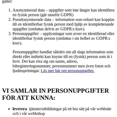
gäller:
Anonymiserad data – uppgifter som inte längre kan identifiera
en fysisk person (går utanför GDPR)
Pseudonymiserade data – information som enbart kan kopplas
till en identifierbar fysisk person med hjälp av kompletterande
uppgifter (omfattas delvis av GDPR:s krav).
Personuppgifter – upplysningar som avser en identifierad eller
identifierbar fysisk person (omfattas i sin helhet av GDPR:s
krav).
Personuppgifter handlar således om all slags information som
direkt eller indirekt kan knytas till en (fysisk) person som är i
livet. Det kan röra sig om namn, adress,
bilregistreringsnummer, personnummer men även foton och
ljudinspelningar.
Läs mer här om personuppgifter.
VI SAMLAR IN PERSONUPPGIFTER
FÖR ATT KUNNA:
leverera
tjänster/utbildningar på ett bra sätt på vår webbsite
och i vår webbshop