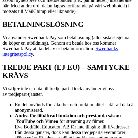
såsom nyhetsbrev och meddelanden (t ex påminnelser) installerade
här. Med andra ord, datan lagras fortfarande på vårt webbhotell (i
motsats till MailChimp eller liknande).
BETALNINGSLÖSNING
Vi använder Swedbank Pay som betallösning (allra sista steget när
du köper en utbildning). Genom att betala hos oss kommer
Swedbank Pay att ta del av er betalinformation.
Swedbanks
integritetspolicy
.
TREDJE PART (EJ EU) – SAMTYCKE
KRÄVS
Vi
s
äljer
inte er data till tredje part. Dock använder vi oss
av
tredjepart-tjänster.
En del används för säkerhet och funktionalitet – där all data är
anonymiserad.
Andra för föbättrad funktion och prestanda såsom
YouTube och Vimeo
för streaming av filmer.
Eva Bodfäldt Education AB får inte tillgång till IP-adresser
från dessa tjänster, dock kan dessa tredjepartsleverantörer
själva spåra IP-adresser vilket kan klassas antingen som