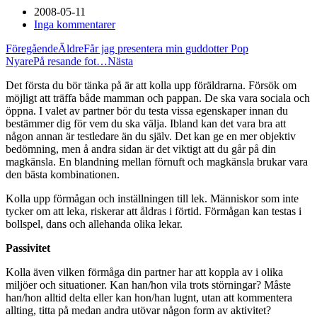
2008-05-11
Inga kommentarer
Föregående
Äldre
Får jag presentera min guddotter Pop
Nyare
På resande fot…
Nästa
Det första du bör tänka på är att kolla upp föräldrarna. Försök om
möjligt att träffa både mamman och pappan. De ska vara sociala och
öppna. I valet av partner bör du testa vissa egenskaper innan du
bestämmer dig för vem du ska välja. Ibland kan det vara bra att
någon annan är testledare än du själv. Det kan ge en mer objektiv
bedömning, men å andra sidan är det viktigt att du går på din
magkänsla. En blandning mellan förnuft och magkänsla brukar vara
den bästa kombinationen.
Kolla upp förmågan och inställningen till lek. Människor som inte
tycker om att leka, riskerar att åldras i förtid. Förmågan kan testas i
bollspel, dans och allehanda olika lekar.
Passivitet
Kolla även vilken förmåga din partner har att koppla av i olika
miljöer och situationer. Kan han/hon vila trots störningar? Måste
han/hon alltid delta eller kan hon/han lugnt, utan att kommentera
allting, titta på medan andra utövar någon form av aktivitet?