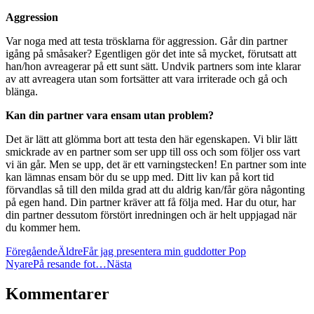
Aggression
Var noga med att testa trösklarna för aggression. Går din partner
igång på småsaker? Egentligen gör det inte så mycket, förutsatt att
han/hon avreagerar på ett sunt sätt. Undvik partners som inte klarar
av att avreagera utan som fortsätter att vara irriterade och gå och
blänga.
Kan din partner vara ensam utan problem?
Det är lätt att glömma bort att testa den här egenskapen. Vi blir lätt
smickrade av en partner som ser upp till oss och som följer oss vart
vi än går. Men se upp, det är ett varningstecken! En partner som inte
kan lämnas ensam bör du se upp med. Ditt liv kan på kort tid
förvandlas så till den milda grad att du aldrig kan/får göra någonting
på egen hand. Din partner kräver att få följa med. Har du otur, har
din partner dessutom förstört inredningen och är helt uppjagad när
du kommer hem.
Föregående
Äldre
Får jag presentera min guddotter Pop
Nyare
På resande fot…
Nästa
Kommentarer