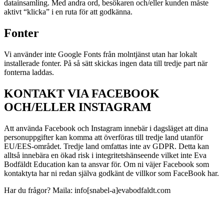
datainsamling. Med andra ord, besökaren och/eller kunden måste
aktivt “klicka” i en ruta för att godkänna.
Fonter
Vi använder inte Google Fonts från molntjänst utan har lokalt
installerade fonter. På så sätt skickas ingen data till tredje part när
fonterna laddas.
KONTAKT VIA FACEBOOK
OCH/ELLER INSTAGRAM
Att använda Facebook och Instagram innebär i dagsläget att dina
personuppgifter kan komma att överföras till tredje land utanför
EU/EES-området. Tredje land omfattas inte av GDPR. Detta kan
alltså innebära en ökad risk i integritetshänseende vilket inte Eva
Bodfäldt Education kan ta ansvar för. Om ni väjer Facebook som
kontaktyta har ni redan själva godkänt de villkor som FaceBook har.
Har du frågor? Maila: info[snabel-a]evabodfaldt.com