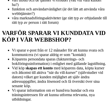
vårt utbud och de tjänster vi erbuder (vad vill våra kunder
ha?)
funktion och användarvänlighet (är det lätt att använda våra
webbtjänster?)
våra marknadsföringsaktiviteter (ge rätt typ av erbjudande till
rätt typ av person i rätt forum)
VARFÖR SPARAR VI KUNDDATA VID
KÖP I VÅR WEBBSHOP?
Vi sparar e-post från er 12 månader för att kunna svara och
kommunicera (vi sparar aldrig er som ”kontakt)
Köparens persondata sparas (fakturerings- och
bokföringssinformation) i enlighet med gällande lagstiftning.
Vid köp
skapas ett konto
med köparens data, köpta kurser
och åtkomst till aktiva “när du vill-kurser” (självstudier vid
datorn) vilket ger kunden möjlighet att själv ändra
adressuppgifter, ändra lösenord och få översikt över sina
senaste köp.
Vi sparar information om er hund/era hundar och era
träningsintressen för att kunna utforma relevanta, nya
utbildningar.