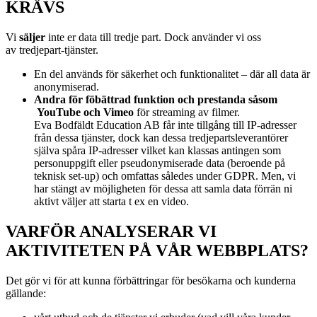
KRÄVS
Vi
s
äljer
inte er data till tredje part. Dock använder vi oss
av
tredjepart-tjänster.
En del används för säkerhet och funktionalitet – där all data är
anonymiserad.
Andra för föbättrad funktion och prestanda såsom
YouTube och Vimeo
för streaming av filmer.
Eva Bodfäldt Education AB får inte tillgång till IP-adresser
från dessa tjänster, dock kan dessa tredjepartsleverantörer
själva spåra IP-adresser vilket kan klassas antingen som
personuppgift eller pseudonymiserade data (beroende på
teknisk set-up) och omfattas således under GDPR. Men, vi
har stängt av möjligheten för dessa att samla data förrän ni
aktivt väljer att starta t ex en video.
VARFÖR ANALYSERAR VI
AKTIVITETEN PÅ VÅR WEBBPLATS?
Det gör vi för att kunna förbättringar för besökarna och kunderna
gällande: