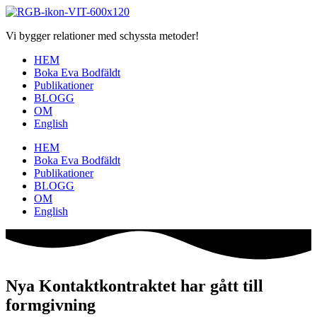
Hoppa
till
Vi bygger relationer med schyssta metoder!
innehåll
HEM
Boka Eva Bodfäldt
Publikationer
BLOGG
OM
English
HEM
Boka Eva Bodfäldt
Publikationer
BLOGG
OM
English
Nya Kontaktkontraktet har gått till
formgivning