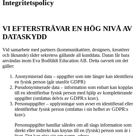
Integritetspolicy
VI EFTERSTRÄVAR EN HÖG NIVÅ AV
DATASKYDD
Vid samarbete med partners (kommunikatörer, designers, kreatörer
och liknande) råder sekretess gällande all kunddata. Datan får bara
användas inom Eva Bodfäldt Education AB. Detta oavsett om det
gäller:
Anonymiserad data – uppgifter som inte längre kan identifiera
en fysisk person (går utanför GDPR)
Pseudonymiserade data – information som enbart kan kopplas
till en identifierbar fysisk person med hjälp av kompletterande
uppgifter (omfattas delvis av GDPR:s krav).
Personuppgifter – upplysningar som avser en identifierad eller
identifierbar fysisk person (omfattas i sin helhet av GDPR:s
krav).
Personuppgifter handlar således om all slags information som
direkt eller indirekt kan knytas till en (fysisk) person som är i
livet. Det kan röra sig om namn, adress,