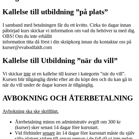
Kallelse till utbildning ”på plats”
I samband med betalningen får du ett kvitto. Cirka tio dagar innan
påbörjad kurs skickar vi information om vad du behöver ta med dig.
OBS! Om du inte erhållit
information titta då först i din skräpkorg innan du kontaktar oss på
kurser@evabodfaldt.com
Kallelse till Utbildning ”när du vill”
Vi skickar
inte
ut en kallelse till kurser i kategorin ”när du vill”.
Kursen blir tillgänglig direkt efter att du köpt den och du kan gå in
när du vill under de dagar kursen är tillgänglig.
AVBOKNING OCH ÅTERBETALNING
Avbokning ska ske skriftligt.
Återbetalning minus en administrativ avgift om 300 kr
(kurser) sker senast 14 dagar före kursstart.
Vid förhinder
senare
än 14 dagar före kursstart måste du själv
sälja platsen vidare till annan person i de fall då vi inte redan