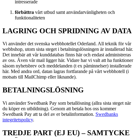
intresserade
förbättra
vårt utbud samt användarvänligheten och
funktionaliteten
LAGRING OCH SPRIDNING AV DATA
Vi använder det svenska webbhotellet Oderland. All teknik för vår
webbshop, utom sista steget i betalningslösningen är installerad här.
Det innebär att vår kunddatabas finns här och endast administreras
av oss. Även vår mail ligger här. Vidare har vi valt att ha funktioner
såsom nyhetsbrev och meddelanden (t ex påminnelser) installerade
här. Med andra ord, datan lagras fortfarande på vårt webbhotell (i
motsats till MailChimp eller liknande).
BETALNINGSLÖSNING
Vi använder Swedbank Pay som betallösning (allra sista steget när
du köper en utbildning). Genom att betala hos oss kommer
Swedbank Pay att ta del av er betalinformation.
Swedbanks
integritetspolicy
.
TREDJE PART (EJ EU) – SAMTYCKE