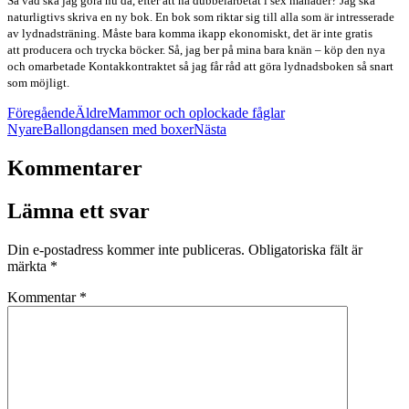
Så vad ska jag göra nu då, efter att ha dubbelarbetat i sex månader? Jag ska
naturligtivs skriva en ny bok. En bok som riktar sig till alla som är intresserade
av lydnadsträning. Måste bara komma ikapp ekonomiskt, det är inte gratis
att producera och trycka böcker. Så, jag ber på mina bara knän – köp den nya
och omarbetade Kontakkontraktet så jag får råd att göra lydnadsboken så snart
som möjligt.
Föregående
Äldre
Mammor och oplockade fåglar
Nyare
Ballongdansen med boxer
Nästa
Kommentarer
Lämna ett svar
Din e-postadress kommer inte publiceras.
Obligatoriska fält är
märkta
*
Kommentar
*