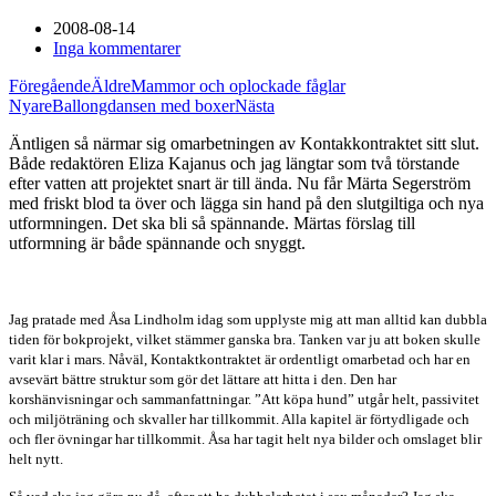
2008-08-14
Inga kommentarer
Föregående
Äldre
Mammor och oplockade fåglar
Nyare
Ballongdansen med boxer
Nästa
Äntligen så närmar sig omarbetningen av Kontakkontraktet sitt slut.
Både redaktören Eliza Kajanus och jag längtar som två törstande
efter vatten att projektet snart är till ända. Nu får Märta Segerström
med friskt blod ta över och lägga sin hand på den slutgiltiga och nya
utformningen. Det ska bli så spännande. Märtas förslag till
utformning är både spännande och snyggt.
Jag pratade med Åsa Lindholm idag som upplyste mig att man alltid kan dubbla
tiden för bokprojekt, vilket stämmer ganska bra. Tanken var ju att boken skulle
varit klar i mars. Nåväl, Kontaktkontraktet är ordentligt omarbetad och har en
avsevärt bättre struktur som gör det lättare att hitta i den. Den har
korshänvisningar och sammanfattningar. ”Att köpa hund” utgår helt, passivitet
och miljöträning och skvaller har tillkommit. Alla kapitel är förtydligade och
och fler övningar har tillkommit. Åsa har tagit helt nya bilder och omslaget blir
helt nytt.