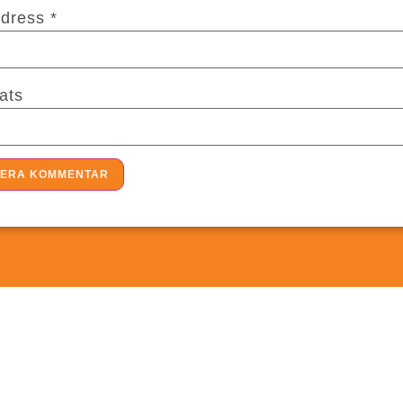
adress
*
ats