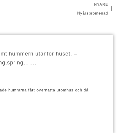
NYARE
Nyårspromenad
lömt hummern utanför huset. –
ing,spring…….
 hade humrarna fått övernatta utomhus och då