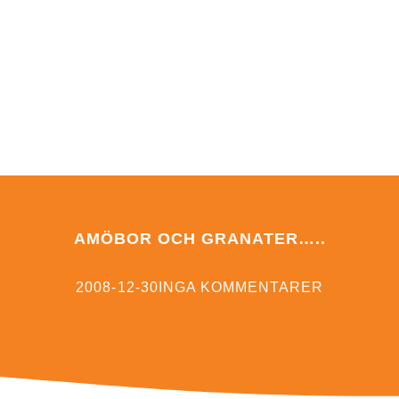
VI BYGGER RELATIONER MED SCHYSSTA METODE
A EVA BODFÄLDT
PUBLIKATIONER
BLOGG
OM
AMÖBOR OCH GRANATER…..
2008-12-30
INGA KOMMENTARER