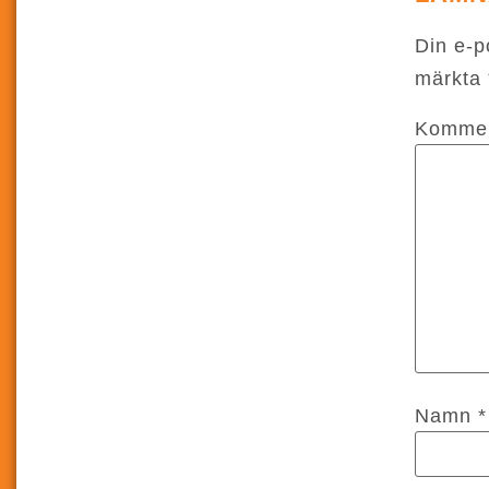
Din e-p
märkta
Komme
Namn
*