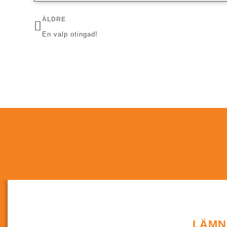
ÄLDRE
En valp otingad!
LÄMN