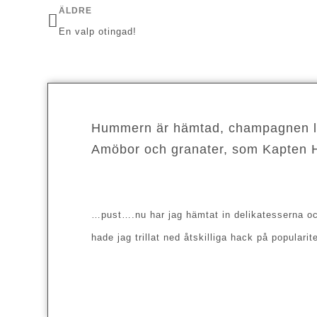
ÄLDRE
En valp otingad!
Hummern är hämtad, champagnen ligg
Amöbor och granater, som Kapten H
…pust….nu har jag hämtat in delikatesserna och
hade jag trillat ned åtskilliga hack på popula