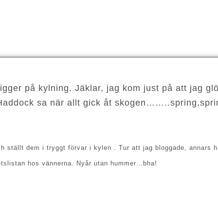
er på kylning. Jäklar, jag kom just på att jag g
addock sa när allt gick åt skogen……..spring,spr
 ställt dem i tryggt förvar i kylen
. Tur att jag bloggade, annars
ritetslistan hos vännerna. Nyår utan hummer…bha!