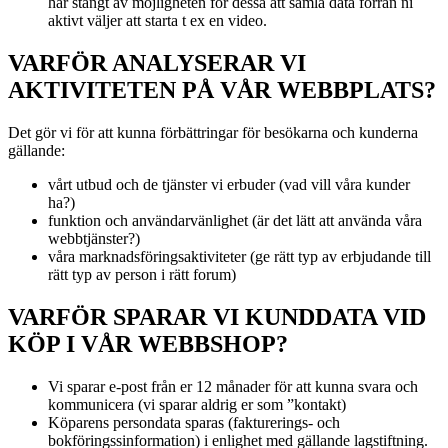
har stängt av möjligheten för dessa att samla data förrän ni
aktivt väljer att starta t ex en video.
VARFÖR ANALYSERAR VI
AKTIVITETEN PÅ VÅR WEBBPLATS?
Det gör vi för att kunna förbättringar för besökarna och kunderna
gällande:
vårt utbud och de tjänster vi erbuder (vad vill våra kunder
ha?)
funktion och användarvänlighet (är det lätt att använda våra
webbtjänster?)
våra marknadsföringsaktiviteter (ge rätt typ av erbjudande till
rätt typ av person i rätt forum)
VARFÖR SPARAR VI KUNDDATA VID
KÖP I VÅR WEBBSHOP?
Vi sparar e-post från er 12 månader för att kunna svara och
kommunicera (vi sparar aldrig er som ”kontakt)
Köparens persondata sparas (fakturerings- och
bokföringssinformation) i enlighet med gällande lagstiftning.