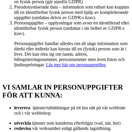
en fysisk person (går utanför GDPR)
Pseudonymiserade data – information som enbart kan kopplas
till en identifierbar fysisk person med hjälp av kompletterande
uppgifter (omfattas delvis av GDPR:s krav).
Personuppgifter – upplysningar som avser en identifierad eller
identifierbar fysisk person (omfattas i sin helhet av GDPR:s
krav).
Personuppgifter handlar således om all slags information som
direkt eller indirekt kan knytas till en (fysisk) person som är i
livet. Det kan röra sig om namn, adress,
bilregistreringsnummer, personnummer men även foton och
ljudinspelningar.
Läs mer här om personuppgifter.
VI SAMLAR IN PERSONUPPGIFTER
FÖR ATT KUNNA:
leverera
tjänster/utbildningar på ett bra sätt på vår webbsite
och i vår webbshop
utveckla
tjänster som kunderna efterfrågar (vad, när, hur)
redovisa
vår verksamhet enligt gällande lagstiftning