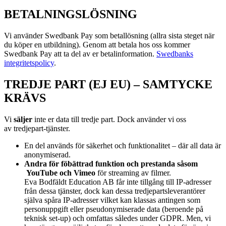
BETALNINGSLÖSNING
Vi använder Swedbank Pay som betallösning (allra sista steget när
du köper en utbildning). Genom att betala hos oss kommer
Swedbank Pay att ta del av er betalinformation.
Swedbanks
integritetspolicy
.
TREDJE PART (EJ EU) – SAMTYCKE
KRÄVS
Vi
s
äljer
inte er data till tredje part. Dock använder vi oss
av
tredjepart-tjänster.
En del används för säkerhet och funktionalitet – där all data är
anonymiserad.
Andra för föbättrad funktion och prestanda såsom
YouTube och Vimeo
för streaming av filmer.
Eva Bodfäldt Education AB får inte tillgång till IP-adresser
från dessa tjänster, dock kan dessa tredjepartsleverantörer
själva spåra IP-adresser vilket kan klassas antingen som
personuppgift eller pseudonymiserade data (beroende på
teknisk set-up) och omfattas således under GDPR. Men, vi