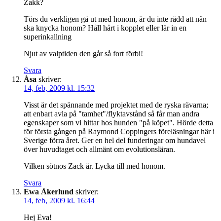
Zakk?
Törs du verkligen gå ut med honom, är du inte rädd att nån
ska knycka honom? Håll hårt i kopplet eller lär in en
superinkallning
Njut av valptiden den går så fort förbi!
Svara
Åsa
skriver:
14, feb, 2009 kl. 15:32
Visst är det spännande med projektet med de ryska rävarna;
att enbart avla på "tamhet"/flyktavstånd så får man andra
egenskaper som vi hittar hos hunden "på köpet". Hörde detta
för första gången på Raymond Coppingers föreläsningar här i
Sverige förra året. Ger en hel del funderingar om hundavel
över huvudtaget och allmänt om evolutionsläran.
Vilken sötnos Zack är. Lycka till med honom.
Svara
Ewa Åkerlund
skriver:
14, feb, 2009 kl. 16:44
Hej Eva!