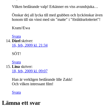
Vilken bedårande valp! Erkänner en viss avundsjuka…
Önskar dej all lycka till med grabben och lyckönskar även
honom till sin vinst med sin "matte" i "föräldrarlotteriet"!
Kram//Ewa
Svara
Dizel
skriver:
16, feb, 2009 kl. 21:34
SÖT!
Svara
Lina
skriver:
18, feb, 2009 kl. 09:07
Han är verkligen bedårande lille Zakk!
Och vilken intressant film!
Svara
Lämna ett svar