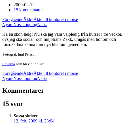
2009-02-12
15 kommentarer
Föregående
Äldre
Åkte till kontoret i morse
Nyare
Nosshopping
Nästa
Ha en skön helg! Nu ska jag vara valpledig från kurser i tre veckor,
dvs jag ska social- och miljöträna Zakk, umgås med honom och
försöka lära känna min nya lilla familjemedlem.
Fotograf, Irmi Persson
Rävarna
som blev hundlika
Föregående
Äldre
Åkte till kontoret i morse
Nyare
Nosshopping
Nästa
Kommentarer
15 svar
Sassa
skriver:
12, feb, 2009 kl. 23:04