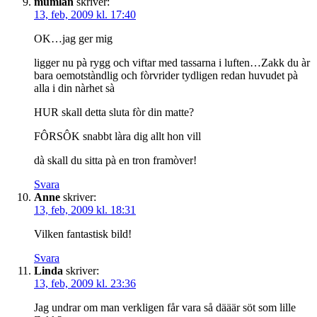
mumlan
skriver:
13, feb, 2009 kl. 17:40
OK…jag ger mig
ligger nu pà rygg och viftar med tassarna i luften…Zakk du àr
bara oemotstàndlig och fòrvrider tydligen redan huvudet pà
alla i din nàrhet sà
HUR skall detta sluta fòr din matte?
FÔRSÔK snabbt làra dig allt hon vill
dà skall du sitta pà en tron framòver!
Svara
Anne
skriver:
13, feb, 2009 kl. 18:31
Vilken fantastisk bild!
Svara
Linda
skriver:
13, feb, 2009 kl. 23:36
Jag undrar om man verkligen får vara så dääär söt som lille