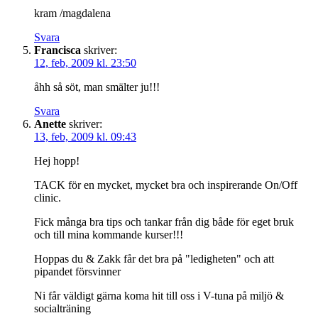
kram /magdalena
Svara
Francisca
skriver:
12, feb, 2009 kl. 23:50
åhh så söt, man smälter ju!!!
Svara
Anette
skriver:
13, feb, 2009 kl. 09:43
Hej hopp!
TACK för en mycket, mycket bra och inspirerande On/Off
clinic.
Fick många bra tips och tankar från dig både för eget bruk
och till mina kommande kurser!!!
Hoppas du & Zakk får det bra på "ledigheten" och att
pipandet försvinner
Ni får väldigt gärna koma hit till oss i V-tuna på miljö &
socialträning