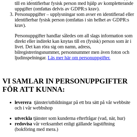
till en identifierbar fysisk person med hjälp av kompletterande
uppgifter (omfattas delvis av GDPR:s krav).
Personuppgifter – upplysningar som avser en identifierad eller
identifierbar fysisk person (omfattas i sin helhet av GDPR:s
krav).
Personuppgifter handlar således om all slags information som
direkt eller indirekt kan knytas till en (fysisk) person som är i
livet. Det kan röra sig om namn, adress,
bilregistreringsnummer, personnummer men även foton och
ljudinspelningar.
Läs mer här om personuppgifter.
VI SAMLAR IN PERSONUPPGIFTER
FÖR ATT KUNNA:
leverera
tjänster/utbildningar på ett bra sätt på vår webbsite
och i vår webbshop
utveckla
tjänster som kunderna efterfrågar (vad, när, hur)
redovisa
vår verksamhet enligt gällande lagstiftning
(bokföring med mera.)