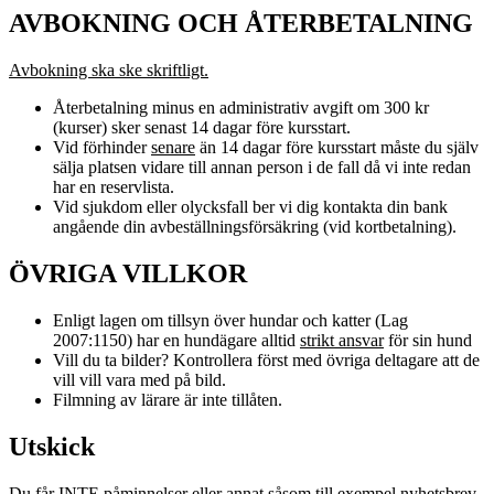
AVBOKNING OCH ÅTERBETALNING
Avbokning ska ske skriftligt.
Återbetalning minus en administrativ avgift om 300 kr
(kurser) sker senast 14 dagar före kursstart.
Vid förhinder
senare
än 14 dagar före kursstart måste du själv
sälja platsen vidare till annan person i de fall då vi inte redan
har en reservlista.
Vid sjukdom eller olycksfall ber vi dig kontakta din bank
angående din avbeställningsförsäkring (vid kortbetalning).
ÖVRIGA VILLKOR
Enligt lagen om tillsyn över hundar och katter (Lag
2007:1150) har en hundägare alltid
strikt ansvar
för sin hund
Vill du ta bilder? Kontrollera först med övriga deltagare att de
vill vill vara med på bild.
Filmning av lärare är inte tillåten.
Utskick
Du får INTE påminnelser eller annat såsom till exempel nyhetsbrev