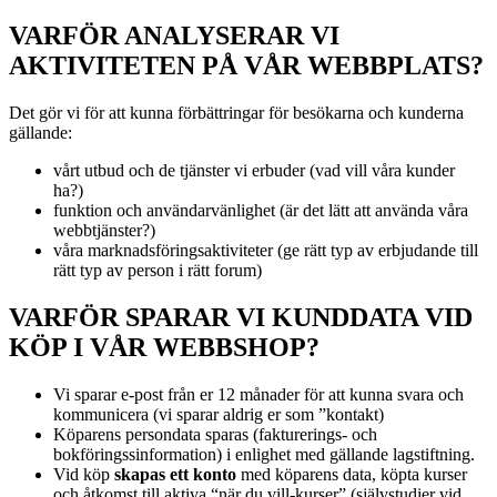
VARFÖR ANALYSERAR VI
AKTIVITETEN PÅ VÅR WEBBPLATS?
Det gör vi för att kunna förbättringar för besökarna och kunderna
gällande:
vårt utbud och de tjänster vi erbuder (vad vill våra kunder
ha?)
funktion och användarvänlighet (är det lätt att använda våra
webbtjänster?)
våra marknadsföringsaktiviteter (ge rätt typ av erbjudande till
rätt typ av person i rätt forum)
VARFÖR SPARAR VI KUNDDATA VID
KÖP I VÅR WEBBSHOP?
Vi sparar e-post från er 12 månader för att kunna svara och
kommunicera (vi sparar aldrig er som ”kontakt)
Köparens persondata sparas (fakturerings- och
bokföringssinformation) i enlighet med gällande lagstiftning.
Vid köp
skapas ett konto
med köparens data, köpta kurser
och åtkomst till aktiva “när du vill-kurser” (självstudier vid