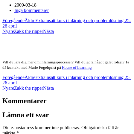
2009-03-18
Inga kommentarer
Föregående
Äldre
Extrainsatt kurs i inlärning och problemlösning 25-
26 april
Nyare
Zakk the ripper
Nästa
Vill du lära dig mer om inlärningsprocesser? Vill du göra något galet roligt? Ta
då kontakt med Marie Fogelquist på
House of Learning
Föregående
Äldre
Extrainsatt kurs i inlärning och problemlösning 25-
26 april
Nyare
Zakk the ripper
Nästa
Kommentarer
Lämna ett svar
Din e-postadress kommer inte publiceras.
Obligatoriska fält är
märkta
*