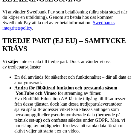
Vi använder Swedbank Pay som betallösning (allra sista steget när
du köper en utbildning). Genom att betala hos oss kommer
Swedbank Pay att ta del av er betalinformation.
Swedbanks
integritetspolicy
.
TREDJE PART (EJ EU) – SAMTYCKE
KRÄVS
Vi
s
äljer
inte er data till tredje part. Dock använder vi oss
av
tredjepart-tjänster.
En del används för säkerhet och funktionalitet – där all data är
anonymiserad.
Andra för föbättrad funktion och prestanda såsom
YouTube och Vimeo
för streaming av filmer.
Eva Bodfäldt Education AB får inte tillgång till IP-adresser
från dessa tjänster, dock kan dessa tredjepartsleverantörer
själva spåra IP-adresser vilket kan klassas antingen som
personuppgift eller pseudonymiserade data (beroende på
teknisk set-up) och omfattas således under GDPR. Men, vi
har stängt av möjligheten för dessa att samla data förrän ni
aktivt väljer att starta t ex en video.