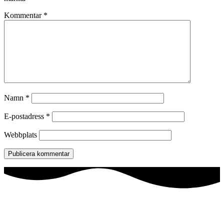
Kommentar
*
Namn
*
E-postadress
*
Webbplats