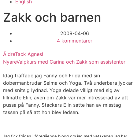
English
Zakk och barnen
2009-04-06
4 kommentarer
Äldre
Tack Agnes!
Nyare
Valpkurs med Carina och Zakk som assistenter
Idag träffade jag Fanny och Frida med sin
dobermanbrudar Selma och Yoga. Två underbara jyckar
med snitsig lydnad. Yoga delade villigt med sig av
lillmatte Elin, även om Zakk var mer intresserad av att
pussa på Fanny. Stackars Elin satte han av misstag
tassen på så att hon blev ledsen.
Jag fick frågan i föregående blogg om jag med vetskapen jag har