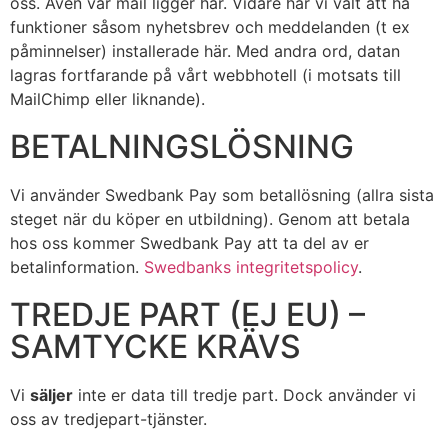
oss. Även vår mail ligger här. Vidare har vi valt att ha
funktioner såsom nyhetsbrev och meddelanden (t ex
påminnelser) installerade här. Med andra ord, datan
lagras fortfarande på vårt webbhotell (i motsats till
MailChimp eller liknande).
BETALNINGSLÖSNING
Vi använder Swedbank Pay som betallösning (allra sista
steget när du köper en utbildning). Genom att betala
hos oss kommer Swedbank Pay att ta del av er
betalinformation.
Swedbanks integritetspolicy
.
TREDJE PART (EJ EU) –
SAMTYCKE KRÄVS
Vi
s
äljer
inte er data till tredje part. Dock använder vi
oss av
tredjepart-tjänster.