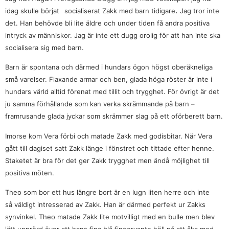
.
idag skulle börjat
socialiserat Zakk med barn tidigare
Jag tror inte
det. Han behövde bli lite äldre och under tiden få andra positiva
intryck av människor. Jag är inte ett dugg orolig för att han inte ska
socialisera sig med barn.
Barn är spontana och därmed i hundars ögon högst oberäkneliga
små varelser. Flaxande armar och ben, glada höga röster är inte i
hundars värld alltid förenat med tillit och trygghet. För övrigt är det
ju samma förhållande som kan verka skrämmande på barn –
framrusande glada jyckar som skrämmer slag på ett oförberett barn.
Imorse kom Vera förbi och matade Zakk med godisbitar. När Vera
gått till dagiset satt Zakk länge i fönstret och tittade efter henne.
Staketet är bra för det ger Zakk trygghet men ändå möjlighet till
positiva möten.
Theo som bor ett hus längre bort är en lugn liten herre och inte
så väldigt intresserad av Zakk. Han är därmed perfekt ur Zakks
synvinkel. Theo matade Zakk lite motvilligt med en bulle men blev
lätt upprörd över att hans fina blå fingervante höll på att åka med