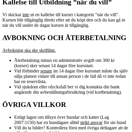
Kallelse till Utbildning ”när du vill”
Vi skickar
inte
ut en kallelse till kurser i kategorin ”när du vill”.
Kursen blir tillgänglig direkt efter att du köpt den och du kan gå in
när du vill under de dagar kursen är tillgänglig.
AVBOKNING OCH ÅTERBETALNING
Avbokning ska ske skriftligt.
Återbetalning minus en administrativ avgift om 300 kr
(kurser) sker senast 14 dagar före kursstart.
Vid förhinder
senare
än 14 dagar före kursstart måste du själv
sälja platsen vidare till annan person i de fall då vi inte redan
har en reservlista.
Vid sjukdom eller olycksfall ber vi dig kontakta din bank
angående din avbeställningsförsäkring (vid kortbetalning).
ÖVRIGA VILLKOR
Enligt lagen om tillsyn över hundar och katter (Lag
2007:1150) har en hundägare alltid
strikt ansvar
för sin hund
Vill du ta bilder? Kontrollera först med övriga deltagare att de