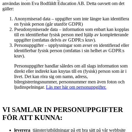
användas inom Eva Bodfäldt Education AB. Detta oavsett om det
gäller:
Anonymiserad data – uppgifter som inte längre kan identifiera
en fysisk person (går utanför GDPR)
Pseudonymiserade data – information som enbart kan kopplas
till en identifierbar fysisk person med hjälp av kompletterande
uppgifter (omfattas delvis av GDPR:s krav).
Personuppgifter – upplysningar som avser en identifierad eller
identifierbar fysisk person (omfattas i sin helhet av GDPR:s
krav).
Personuppgifter handlar således om all slags information som
direkt eller indirekt kan knytas till en (fysisk) person som är i
livet. Det kan röra sig om namn, adress,
bilregistreringsnummer, personnummer men även foton och
ljudinspelningar.
Läs mer här om personuppgifter.
VI SAMLAR IN PERSONUPPGIFTER
FÖR ATT KUNNA:
leverera
tjänster/utbildningar på ett bra sätt på vår webbsite