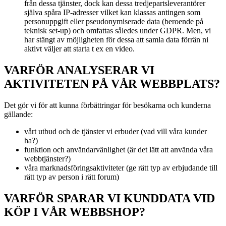
från dessa tjänster, dock kan dessa tredjepartsleverantörer
själva spåra IP-adresser vilket kan klassas antingen som
personuppgift eller pseudonymiserade data (beroende på
teknisk set-up) och omfattas således under GDPR. Men, vi
har stängt av möjligheten för dessa att samla data förrän ni
aktivt väljer att starta t ex en video.
VARFÖR ANALYSERAR VI
AKTIVITETEN PÅ VÅR WEBBPLATS?
Det gör vi för att kunna förbättringar för besökarna och kunderna
gällande:
vårt utbud och de tjänster vi erbuder (vad vill våra kunder
ha?)
funktion och användarvänlighet (är det lätt att använda våra
webbtjänster?)
våra marknadsföringsaktiviteter (ge rätt typ av erbjudande till
rätt typ av person i rätt forum)
VARFÖR SPARAR VI KUNDDATA VID
KÖP I VÅR WEBBSHOP?