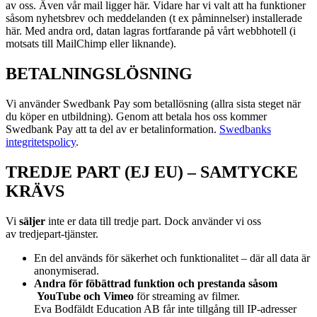
av oss. Även vår mail ligger här. Vidare har vi valt att ha funktioner
såsom nyhetsbrev och meddelanden (t ex påminnelser) installerade
här. Med andra ord, datan lagras fortfarande på vårt webbhotell (i
motsats till MailChimp eller liknande).
BETALNINGSLÖSNING
Vi använder Swedbank Pay som betallösning (allra sista steget när
du köper en utbildning). Genom att betala hos oss kommer
Swedbank Pay att ta del av er betalinformation.
Swedbanks
integritetspolicy
.
TREDJE PART (EJ EU) – SAMTYCKE
KRÄVS
Vi
s
äljer
inte er data till tredje part. Dock använder vi oss
av
tredjepart-tjänster.
En del används för säkerhet och funktionalitet – där all data är
anonymiserad.
Andra för föbättrad funktion och prestanda såsom
YouTube och Vimeo
för streaming av filmer.
Eva Bodfäldt Education AB får inte tillgång till IP-adresser