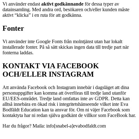
Vi använder endast
aktivt godkännande
för dessa typer av
datainsamling. Med andra ord, besökaren och/eller kunden måste
aktivt “klicka” i en ruta för att godkänna.
Fonter
Vi använder inte Google Fonts från molntjänst utan har lokalt
installerade fonter. På så sätt skickas ingen data till tredje part när
fonterna laddas.
KONTAKT VIA FACEBOOK
OCH/ELLER INSTAGRAM
Att använda Facebook och Instagram innebär i dagsläget att dina
personuppgifter kan komma att överföras till tredje land utanför
EU/EES-området. Tredje land omfattas inte av GDPR. Detta kan
alltså innebära en ökad risk i integritetshänseende vilket inte Eva
Bodfäldt Education kan ta ansvar för. Om ni väjer Facebook som
kontaktyta har ni redan själva godkänt de villkor som FaceBook har.
Har du frågor? Maila: info[snabel-a]evabodfaldt.com