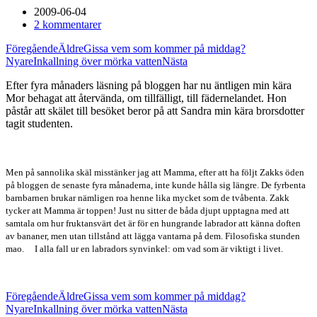
2009-06-04
2 kommentarer
Föregående
Äldre
Gissa vem som kommer på middag?
Nyare
Inkallning över mörka vatten
Nästa
Efter fyra månaders läsning på bloggen har nu äntligen min kära
Mor behagat att återvända, om tillfälligt, till fädernelandet. Hon
påstår att skälet till besöket beror på att Sandra min kära brorsdotter
tagit studenten.
Men på sannolika skäl misstänker jag att Mamma, efter att ha följt Zakks öden
på bloggen de senaste fyra månaderna, inte kunde hålla sig längre. De fyrbenta
barnbarnen brukar nämligen roa henne lika mycket som de tvåbenta. Zakk
tycker att Mamma är toppen! Just nu sitter de båda djupt upptagna med att
samtala om hur fruktansvärt det är för en hungrande labrador att känna doften
av bananer, men utan tillstånd att lägga vantarna på dem. Filosofiska stunden
mao.
I alla fall ur en labradors synvinkel: om vad som är viktigt i livet.
Föregående
Äldre
Gissa vem som kommer på middag?
Nyare
Inkallning över mörka vatten
Nästa