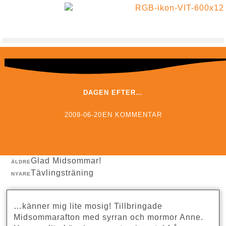
VI BYGGER RELATIONER MED SCHYSSTA METODER!
DAGEN EFTER…
2009-06-20
EN KOMMENTAR
Glad Midsommar!
ÄLDRE
Tävlingsträning
NYARE
…känner mig lite mosig! Tillbringade
Midsommarafton med syrran och mormor Anne.