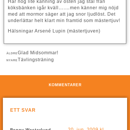
Har nog lite känning av osten jag stal från
köksbänken igår kväll….…men känner mig nöjd
med att mormor säger att jag snor ljudlöst. Det
underlättar helt klart min framtid som mästertjuv!
Hälsningar Arsené Lupin (mästertjuven)
Glad Midsommar!
ÄLDRE
Tävlingsträning
NYARE
KOMMENTARER
ETT SVAR
20, jun, 2009 kl.
Peggy Westerlund