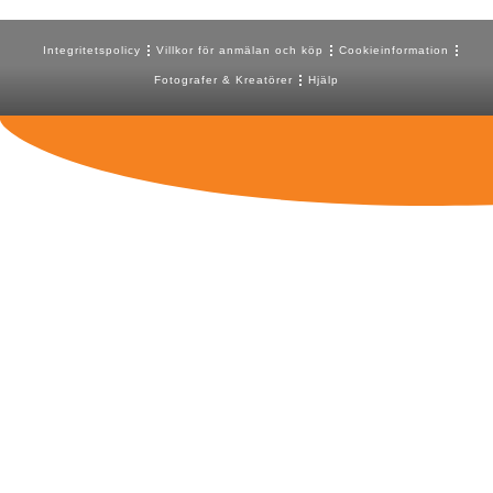
Integritetspolicy
Villkor för anmälan och köp
Cookieinformation
Fotografer & Kreatörer
Hjälp
VILL DU FÅ VÅRT NYHETSBREV?