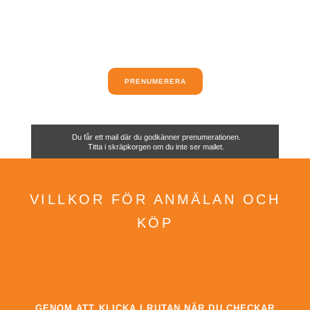
PRENUMERERA
Du får ett mail där du godkänner prenumerationen.
Titta i skräpkorgen om du inte ser mailet.
VILLKOR FÖR ANMÄLAN OCH
KÖP
GENOM ATT KLICKA I RUTAN NÄR DU CHECKAR