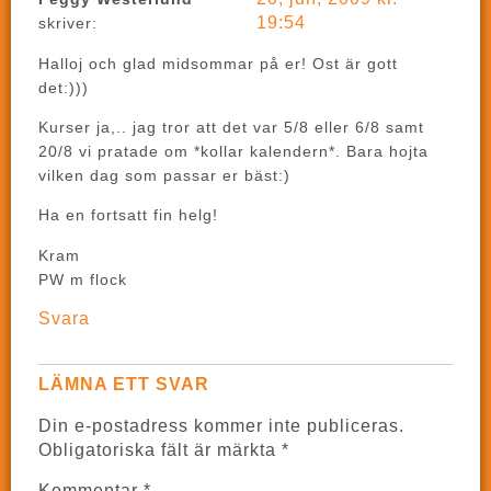
19:54
skriver:
Halloj och glad midsommar på er! Ost är gott
det:)))
Kurser ja,.. jag tror att det var 5/8 eller 6/8 samt
20/8 vi pratade om *kollar kalendern*. Bara hojta
vilken dag som passar er bäst:)
Ha en fortsatt fin helg!
Kram
PW m flock
Svara
LÄMNA ETT SVAR
Din e-postadress kommer inte publiceras.
Obligatoriska fält är märkta
*
Kommentar
*