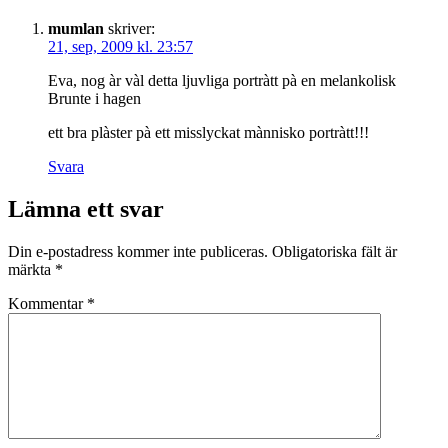
mumlan
skriver:
21, sep, 2009 kl. 23:57
Eva, nog àr vàl detta ljuvliga portràtt pà en melankolisk
Brunte i hagen
ett bra plàster pà ett misslyckat mànnisko portràtt!!!
Svara
Lämna ett svar
Din e-postadress kommer inte publiceras.
Obligatoriska fält är
märkta
*
Kommentar
*