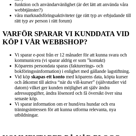
funktion och användarvänlighet (är det lätt att använda våra
webbtjänster?)
våra marknadsföringsaktiviteter (ge rätt typ av erbjudande till
rätt typ av person i rätt forum)
VARFÖR SPARAR VI KUNDDATA VID
KÖP I VÅR WEBBSHOP?
Vi sparar e-post från er 12 månader för att kunna svara och
kommunicera (vi sparar aldrig er som ”kontakt)
Köparens persondata sparas (fakturerings- och
bokföringssinformation) i enlighet med gällande lagstiftning.
Vid köp
skapas ett konto
med köparens data, köpta kurser
och åtkomst till aktiva “när du vill-kurser” (självstudier vid
datorn) vilket ger kunden möjlighet att själv ändra
adressuppgifter, ändra lösenord och få översikt över sina
senaste köp.
Vi sparar information om er hund/era hundar och era
träningsintressen för att kunna utforma relevanta, nya
utbildningar.