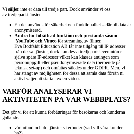
Vi
s
äljer
inte er data till tredje part. Dock använder vi oss
av
tredjepart-tjänster.
En del används för säkerhet och funktionalitet – där all data är
anonymiserad.
Andra för föbättrad funktion och prestanda såsom
YouTube och Vimeo
för streaming av filmer.
Eva Bodfäldt Education AB får inte tillgång till IP-adresser
från dessa tjänster, dock kan dessa tredjepartsleverantörer
själva spåra IP-adresser vilket kan klassas antingen som
personuppgift eller pseudonymiserade data (beroende på
teknisk set-up) och omfattas således under GDPR. Men, vi
har stängt av möjligheten för dessa att samla data förrän ni
aktivt väljer att starta t ex en video.
VARFÖR ANALYSERAR VI
AKTIVITETEN PÅ VÅR WEBBPLATS?
Det gör vi för att kunna förbättringar för besökarna och kunderna
gällande:
vårt utbud och de tjänster vi erbuder (vad vill våra kunder
ha?)