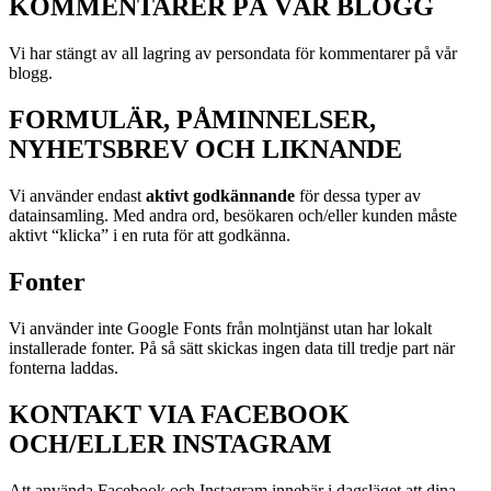
KOMMENTARER PÅ VÅR BLOGG
Vi har stängt av all lagring av persondata för kommentarer på vår
blogg.
FORMULÄR, PÅMINNELSER,
NYHETSBREV OCH LIKNANDE
Vi använder endast
aktivt godkännande
för dessa typer av
datainsamling. Med andra ord, besökaren och/eller kunden måste
aktivt “klicka” i en ruta för att godkänna.
Fonter
Vi använder inte Google Fonts från molntjänst utan har lokalt
installerade fonter. På så sätt skickas ingen data till tredje part när
fonterna laddas.
KONTAKT VIA FACEBOOK
OCH/ELLER INSTAGRAM
Att använda Facebook och Instagram innebär i dagsläget att dina