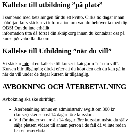
Kallelse till utbildning ”på plats”
I samband med betalningen får du ett kvitto. Cirka tio dagar innan
påbörjad kurs skickar vi information om vad du behöver ta med dig.
OBS! Om du inte erhållit
information titta då först i din skräpkorg innan du kontaktar oss på
kurser@evabodfaldt.com
Kallelse till Utbildning ”när du vill”
Vi skickar
inte
ut en kallelse till kurser i kategorin ”när du vill”.
Kursen blir tillgänglig direkt efter att du köpt den och du kan gå in
när du vill under de dagar kursen är tillgänglig.
AVBOKNING OCH ÅTERBETALNING
Avbokning ska ske skriftligt.
Återbetalning minus en administrativ avgift om 300 kr
(kurser) sker senast 14 dagar före kursstart.
Vid förhinder
senare
än 14 dagar före kursstart måste du själv
sälja platsen vidare till annan person i de fall då vi inte redan
har en reservlista.