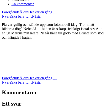
En kommentar
Föregående
Äldre
Det var en gång….
Nyare
Ska bara……
Nästa
Pia var gullig och ställde upp som fotomodell idag. Tror ni att
bilderna dög? Nehe då…..bilden är oskarp, felaktigt isotal osv.Allt
enligt Marcus,min lärare. Ni får hålla till godo med Brunte som stod
och hängde i hagen.
Föregående
Äldre
Det var en gång….
Nyare
Ska bara……
Nästa
Kommentarer
Ett svar