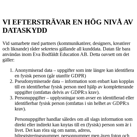
VI EFTERSTRÄVAR EN HÖG NIVÅ AV
DATASKYDD
Vid samarbete med partners (kommunikatörer, designers, kreatörer
och liknande) råder sekretess gällande all kunddata. Datan får bara
användas inom Eva Bodfäldt Education AB. Detta oavsett om det
gäller:
Anonymiserad data – uppgifter som inte längre kan identifiera
en fysisk person (går utanför GDPR)
Pseudonymiserade data – information som enbart kan kopplas
till en identifierbar fysisk person med hjälp av kompletterande
uppgifter (omfattas delvis av GDPR:s krav).
Personuppgifter – upplysningar som avser en identifierad eller
identifierbar fysisk person (omfattas i sin helhet av GDPR:s
krav).
Personuppgifter handlar således om all slags information som
direkt eller indirekt kan knytas till en (fysisk) person som är i
livet. Det kan röra sig om namn, adress,
bilregistreringsnummer, personnummer men även foton och