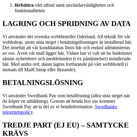
förbättra
vårt utbud samt användarvänligheten och
funktionaliteten
LAGRING OCH SPRIDNING AV DATA
Vi använder det svenska webbhotellet Oderland. All teknik för vår
webbshop, utom sista steget i betalningslösningen är installerad här.
Det innebär att vår kunddatabas finns här och endast administreras
av oss. Även vår mail ligger här. Vidare har vi valt att ha funktioner
såsom nyhetsbrev och meddelanden (t ex påminnelser) installerade
här. Med andra ord, datan lagras fortfarande på vårt webbhotell (i
motsats till MailChimp eller liknande).
BETALNINGSLÖSNING
Vi använder Swedbank Pay som betallösning (allra sista steget när
du köper en utbildning). Genom att betala hos oss kommer
Swedbank Pay att ta del av er betalinformation.
Swedbanks
integritetspolicy
.
TREDJE PART (EJ EU) – SAMTYCKE
KRÄVS