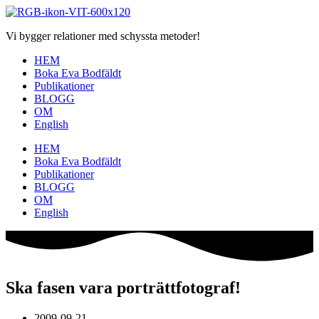
Hoppa
till
Vi bygger relationer med schyssta metoder!
innehåll
HEM
Boka Eva Bodfäldt
Publikationer
BLOGG
OM
English
HEM
Boka Eva Bodfäldt
Publikationer
BLOGG
OM
English
Ska fasen vara porträttfotograf!
2009-09-21