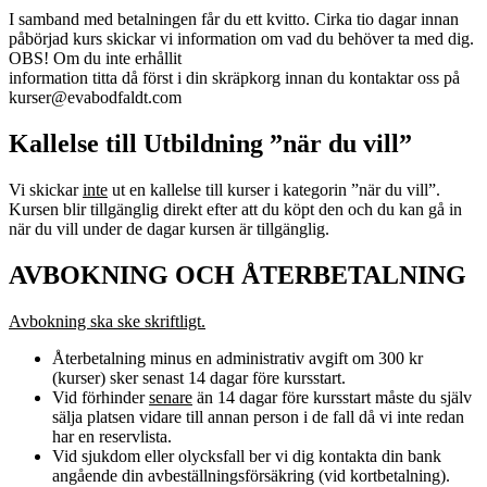
I samband med betalningen får du ett kvitto. Cirka tio dagar innan
påbörjad kurs skickar vi information om vad du behöver ta med dig.
OBS! Om du inte erhållit
information titta då först i din skräpkorg innan du kontaktar oss på
kurser@evabodfaldt.com
Kallelse till Utbildning ”när du vill”
Vi skickar
inte
ut en kallelse till kurser i kategorin ”när du vill”.
Kursen blir tillgänglig direkt efter att du köpt den och du kan gå in
när du vill under de dagar kursen är tillgänglig.
AVBOKNING OCH ÅTERBETALNING
Avbokning ska ske skriftligt.
Återbetalning minus en administrativ avgift om 300 kr
(kurser) sker senast 14 dagar före kursstart.
Vid förhinder
senare
än 14 dagar före kursstart måste du själv
sälja platsen vidare till annan person i de fall då vi inte redan
har en reservlista.
Vid sjukdom eller olycksfall ber vi dig kontakta din bank
angående din avbeställningsförsäkring (vid kortbetalning).