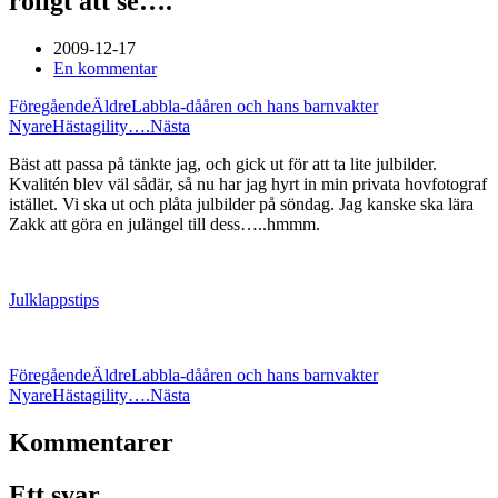
roligt att se….
2009-12-17
En kommentar
Föregående
Äldre
Labbla-dååren och hans barnvakter
Nyare
Hästagility….
Nästa
Bäst att passa på tänkte jag, och gick ut för att ta lite julbilder.
Kvalitén blev väl sådär, så nu har jag hyrt in min privata hovfotograf
istället. Vi ska ut och plåta julbilder på söndag. Jag kanske ska lära
Zakk att göra en julängel till dess…..hmmm.
Julklappstips
Föregående
Äldre
Labbla-dååren och hans barnvakter
Nyare
Hästagility….
Nästa
Kommentarer
Ett svar