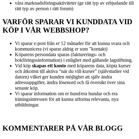
våra marknadsföringsaktiviteter (ge rätt typ av erbjudande till
rätt typ av person i rätt forum)
VARFÖR SPARAR VI KUNDDATA VID
KÖP I VÅR WEBBSHOP?
Vi sparar e-post från er 12 månader för att kunna svara och
kommunicera (vi sparar aldrig er som ”kontakt)
Köparens persondata sparas (fakturerings- och
bokföringssinformation) i enlighet med gällande lagstiftning.
Vid köp
skapas ett konto
med köparens data, köpta kurser
och åtkomst till aktiva “när du vill-kurser” (självstudier vid
datorn) vilket ger kunden möjlighet att själv ändra
adressuppgifter, ändra lösenord och få översikt över sina
senaste köp.
Vi sparar information om er hund/era hundar och era
träningsintressen för att kunna utforma relevanta, nya
utbildningar.
KOMMENTARER PÅ VÅR BLOGG