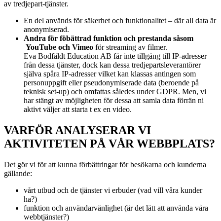
av
tredjepart-tjänster.
En del används för säkerhet och funktionalitet – där all data är
anonymiserad.
Andra för föbättrad funktion och prestanda såsom
YouTube och Vimeo
för streaming av filmer.
Eva Bodfäldt Education AB får inte tillgång till IP-adresser
från dessa tjänster, dock kan dessa tredjepartsleverantörer
själva spåra IP-adresser vilket kan klassas antingen som
personuppgift eller pseudonymiserade data (beroende på
teknisk set-up) och omfattas således under GDPR. Men, vi
har stängt av möjligheten för dessa att samla data förrän ni
aktivt väljer att starta t ex en video.
VARFÖR ANALYSERAR VI
AKTIVITETEN PÅ VÅR WEBBPLATS?
Det gör vi för att kunna förbättringar för besökarna och kunderna
gällande:
vårt utbud och de tjänster vi erbuder (vad vill våra kunder
ha?)
funktion och användarvänlighet (är det lätt att använda våra
webbtjänster?)