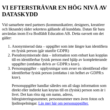
VI EFTERSTRÄVAR EN HÖG NIVÅ AV
DATASKYDD
Vid samarbete med partners (kommunikatörer, designers, kreatörer
och liknande) råder sekretess gällande all kunddata. Datan får bara
användas inom Eva Bodfäldt Education AB. Detta oavsett om det
gäller:
Anonymiserad data – uppgifter som inte längre kan identifiera
en fysisk person (går utanför GDPR)
Pseudonymiserade data – information som enbart kan kopplas
till en identifierbar fysisk person med hjälp av kompletterande
uppgifter (omfattas delvis av GDPR:s krav).
Personuppgifter – upplysningar som avser en identifierad eller
identifierbar fysisk person (omfattas i sin helhet av GDPR:s
krav).
Personuppgifter handlar således om all slags information som
direkt eller indirekt kan knytas till en (fysisk) person som är i
livet. Det kan röra sig om namn, adress,
bilregistreringsnummer, personnummer men även foton och
ljudinspelningar.
Läs mer här om personuppgifter.