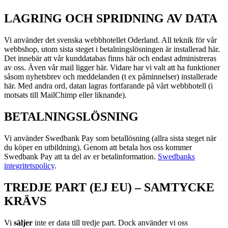
LAGRING OCH SPRIDNING AV DATA
Vi använder det svenska webbhotellet Oderland. All teknik för vår
webbshop, utom sista steget i betalningslösningen är installerad här.
Det innebär att vår kunddatabas finns här och endast administreras
av oss. Även vår mail ligger här. Vidare har vi valt att ha funktioner
såsom nyhetsbrev och meddelanden (t ex påminnelser) installerade
här. Med andra ord, datan lagras fortfarande på vårt webbhotell (i
motsats till MailChimp eller liknande).
BETALNINGSLÖSNING
Vi använder Swedbank Pay som betallösning (allra sista steget när
du köper en utbildning). Genom att betala hos oss kommer
Swedbank Pay att ta del av er betalinformation.
Swedbanks
integritetspolicy
.
TREDJE PART (EJ EU) – SAMTYCKE
KRÄVS
Vi
s
äljer
inte er data till tredje part. Dock använder vi oss