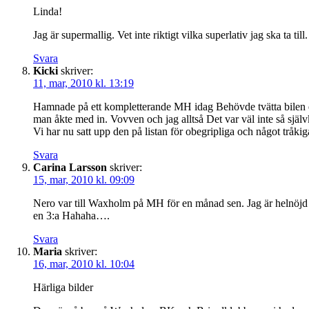
Linda!
Jag är supermallig. Vet inte riktigt vilka superlativ jag ska ta t
Svara
Kicki
skriver:
11, mar, 2010 kl. 13:19
Hamnade på ett kompletterande MH idag Behövde tvätta bilen ef
man åkte med in. Vovven och jag alltså Det var väl inte så självklar
Vi har nu satt upp den på listan för obegripliga och något tråki
Svara
Carina Larsson
skriver:
15, mar, 2010 kl. 09:09
Nero var till Waxholm på MH för en månad sen. Jag är helnöjd 
en 3:a Hahaha….
Svara
Maria
skriver:
16, mar, 2010 kl. 10:04
Härliga bilder