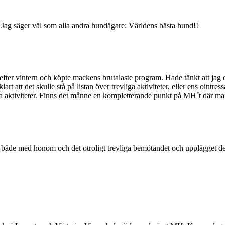
ill. Jag säger väl som alla andra hundägare: Världens bästa hund!!
ter vintern och köpte mackens brutalaste program. Hade tänkt att jag o
t att det skulle stå på listan över trevliga aktiviteter, eller ens ointress
ga aktiviteter. Finns det månne en kompletterande punkt på MH´t där man 
både med honom och det otroligt trevliga bemötandet och upplägget de 