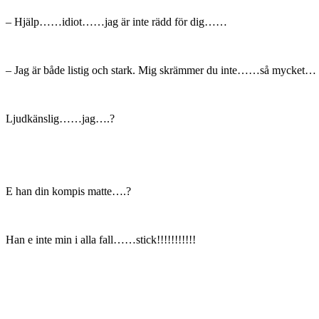
– Hjälp……idiot……jag är inte rädd för dig……
– Jag är både listig och stark. Mig skrämmer du inte……så mycket…
Ljudkänslig……jag….?
E han din kompis matte….?
Han e inte min i alla fall……stick!!!!!!!!!!!