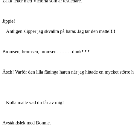
Zakk leker med Victoria som är testledare.
Jippie!
– Äntligen slipper jag skvallra på harar. Jag tar den matte!!!!
Bromsen, bromsen, bromsen……….dunk!!!!!!
Äsch! Varför den lilla fåninga haren när jag hittade en mycket större 
– Kolla matte vad du får av mig!
Avståndslek med Bonnie.