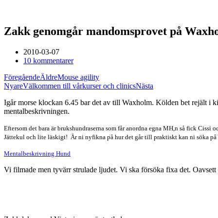
Zakk genomgår mandomsprovet på Waxh
2010-03-07
10 kommentarer
Föregående
Äldre
Mouse agility
Nyare
Välkommen till vårkurser och clinics
Nästa
Igår morse klockan 6.45 bar det av till Waxholm. Kölden bet rejält i k
mentalbeskrivningen.
Eftersom det bara är brukshundraserna som får anordna egna MH,n så fick Cissi o
Jättekul och lite läskigt! Är ni nyfikna på hur det går till praktiskt kan ni söka
Mentalbeskrivning Hund
Vi filmade men tyvärr strulade ljudet. Vi ska försöka fixa det. Oavse