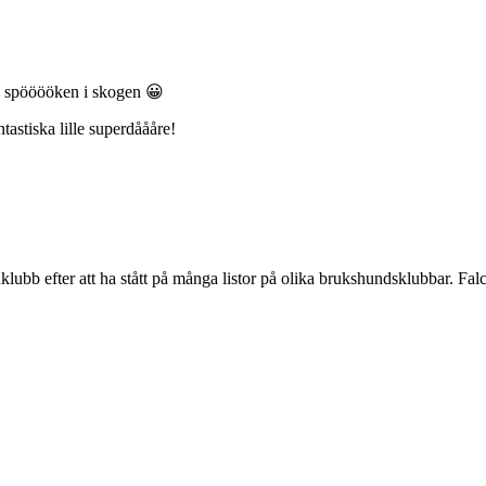
på spööööken i skogen 😀
tastiska lille superdåååre!
lubb efter att ha stått på många listor på olika brukshundsklubbar. Falc