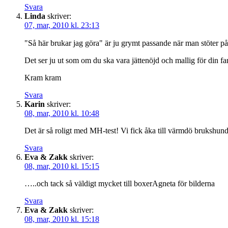
Svara
Linda
skriver:
07, mar, 2010 kl. 23:13
"Så här brukar jag göra" är ju grymt passande när man stöter 
Det ser ju ut som om du ska vara jättenöjd och mallig för din fan
Kram kram
Svara
Karin
skriver:
08, mar, 2010 kl. 10:48
Det är så roligt med MH-test! Vi fick åka till värmdö brukshundk
Svara
Eva & Zakk
skriver:
08, mar, 2010 kl. 15:15
…..och tack så väldigt mycket till boxerAgneta för bilderna
Svara
Eva & Zakk
skriver:
08, mar, 2010 kl. 15:18