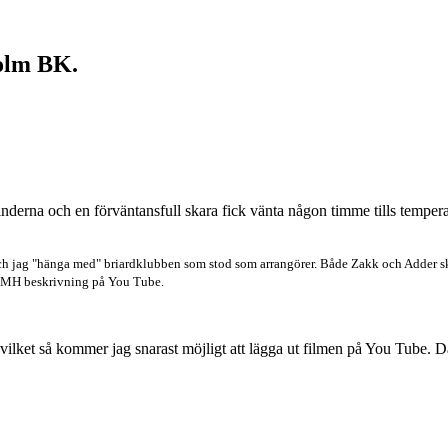
olm BK.
inderna och en förväntansfull skara fick vänta någon timme tills temper
ch jag "hänga med" briardklubben som stod som arrangörer. Både Zakk och Adder skö
 på MH beskrivning på You Tube.
tt vilket så kommer jag snarast möjligt att lägga ut filmen på You Tube