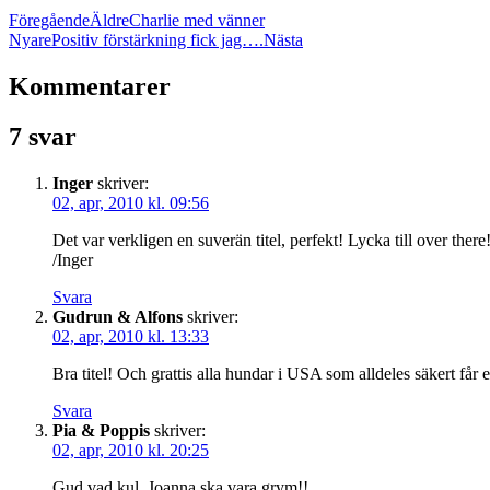
Föregående
Äldre
Charlie med vänner
Nyare
Positiv förstärkning fick jag….
Nästa
Kommentarer
7 svar
Inger
skriver:
02, apr, 2010 kl. 09:56
Det var verkligen en suverän titel, perfekt! Lycka till over there
/Inger
Svara
Gudrun & Alfons
skriver:
02, apr, 2010 kl. 13:33
Bra titel! Och grattis alla hundar i USA som alldeles säkert får e
Svara
Pia & Poppis
skriver:
02, apr, 2010 kl. 20:25
Gud vad kul, Joanna ska vara grym!!