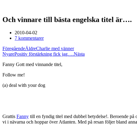
Och vinnare till bästa engelska titel är….
2010-04-02
7 kommentarer
Föregående
Äldre
Charlie med vänner
Nyare
Positiv förstärkning fick jag….
Nästa
Fanny Gott med vinnande titel,
Follow me!
(a) deal with your dog
Grattis
Fanny
till en fyndig titel med dubbel betydelse!. Beroende på o
vi i nävarna och hoppar över Atlanten. Med på resan följer bland ann