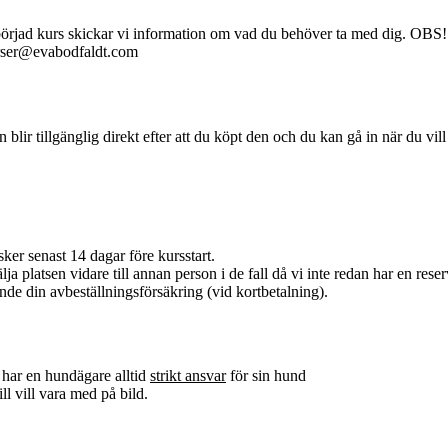
åbörjad kurs skickar vi information om vad du behöver ta med dig. OBS! 
kurser@evabodfaldt.com
en blir tillgänglig direkt efter att du köpt den och du kan gå in när du vil
ker senast 14 dagar före kursstart.
ja platsen vidare till annan person i de fall då vi inte redan har en reserv
nde din avbeställningsförsäkring (vid kortbetalning).
 har en hundägare alltid
strikt ansvar
för sin hund
ll vill vara med på bild.