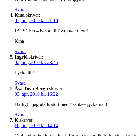
Svara
Kina
skriver:
02, apr, 2010 kl. 21:10
JA! Så bra – lycka till Eva, over there!
Kina
Svara
Ingrid
skriver:
02, apr, 2010 kl. 23:45
Lycka till!
Svara
Åsa Tova Bergh
skriver:
03, apr, 2010 kl. 16:22
Härligt – jag gläds stort med "yankee-jyckarna"!
Svara
K
skriver:
10, apr, 2010 kl. 14:14
Gud vad roligt, bor sjalv i USA och alskar din bok och satt at