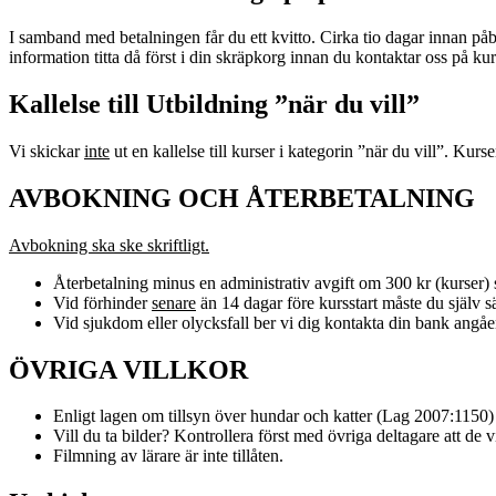
I samband med betalningen får du ett kvitto. Cirka tio dagar innan p
information titta då först i din skräpkorg innan du kontaktar oss på 
Kallelse till Utbildning ”när du vill”
Vi skickar
inte
ut en kallelse till kurser i kategorin ”när du vill”. Kurs
AVBOKNING OCH ÅTERBETALNING
Avbokning ska ske skriftligt.
Återbetalning minus en administrativ avgift om 300 kr (kurser) s
Vid förhinder
senare
än 14 dagar före kursstart måste du själv säl
Vid sjukdom eller olycksfall ber vi dig kontakta din bank angåe
ÖVRIGA VILLKOR
Enligt lagen om tillsyn över hundar och katter (Lag 2007:1150)
Vill du ta bilder? Kontrollera först med övriga deltagare att de vi
Filmning av lärare är inte tillåten.