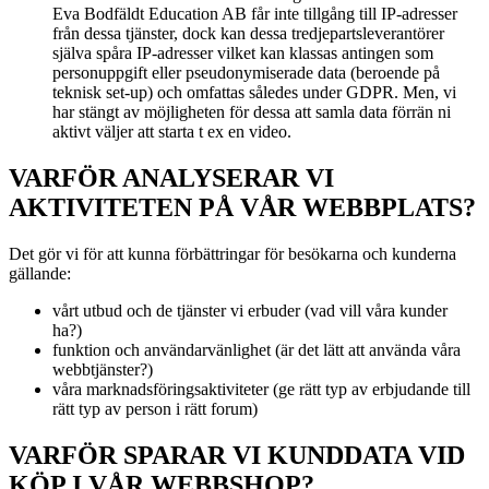
Eva Bodfäldt Education AB får inte tillgång till IP-adresser
från dessa tjänster, dock kan dessa tredjepartsleverantörer
själva spåra IP-adresser vilket kan klassas antingen som
personuppgift eller pseudonymiserade data (beroende på
teknisk set-up) och omfattas således under GDPR. Men, vi
har stängt av möjligheten för dessa att samla data förrän ni
aktivt väljer att starta t ex en video.
VARFÖR ANALYSERAR VI
AKTIVITETEN PÅ VÅR WEBBPLATS?
Det gör vi för att kunna förbättringar för besökarna och kunderna
gällande:
vårt utbud och de tjänster vi erbuder (vad vill våra kunder
ha?)
funktion och användarvänlighet (är det lätt att använda våra
webbtjänster?)
våra marknadsföringsaktiviteter (ge rätt typ av erbjudande till
rätt typ av person i rätt forum)
VARFÖR SPARAR VI KUNDDATA VID
KÖP I VÅR WEBBSHOP?