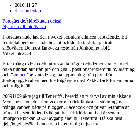
2010-11-27
9 kommentarer
Föregående
Äldre
Katten också
Nyare
Gnäll inte!
Nästa
I torsdags hade jag den mycket populära clinicen i fotgående. Ett
femtiotal personer hade betalat och de flesta dök upp trots
snöoväder. De mest långväga reste från Jönköping ToR.
Vilket intresse!
Efter många kloka och intrressanta frågor och demonstration med
olika hundar, allt från pip och gnäll, positionsproblem till nyinlärning
och ”
stolpen”
avslutade jag, på uppmaning från paret från
Jönköping, kvällen med lite fotgående med Zakk. Tack för en härlig
och rolig kväll!
20091109 åkte jag till Teneriffa, beredd att ta farväl av min älskade
Mor. Jag stannade i fem veckor och fick fantastisk stöttning av
många vänner, både på bloggen, Facebook och privat. Mamma är
från att ha sett döden i vitögat, helt friskförklarad ett år senare.
Imorgon klockan 06.00 avgår planet till Teneriffa. Då ska hela
tjejgänget besöka henne och ha en riktig tjejvecka.