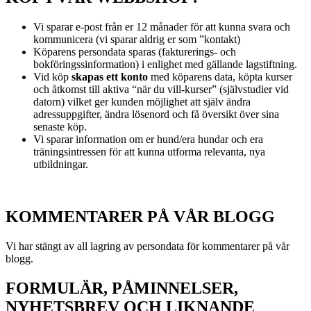
Vi sparar e-post från er 12 månader för att kunna svara och
kommunicera (vi sparar aldrig er som ”kontakt)
Köparens persondata sparas (fakturerings- och
bokföringssinformation) i enlighet med gällande lagstiftning.
Vid köp
skapas ett konto
med köparens data, köpta kurser
och åtkomst till aktiva “när du vill-kurser” (självstudier vid
datorn) vilket ger kunden möjlighet att själv ändra
adressuppgifter, ändra lösenord och få översikt över sina
senaste köp.
Vi sparar information om er hund/era hundar och era
träningsintressen för att kunna utforma relevanta, nya
utbildningar.
KOMMENTARER PÅ VÅR BLOGG
Vi har stängt av all lagring av persondata för kommentarer på vår
blogg.
FORMULÄR, PÅMINNELSER,
NYHETSBREV OCH LIKNANDE