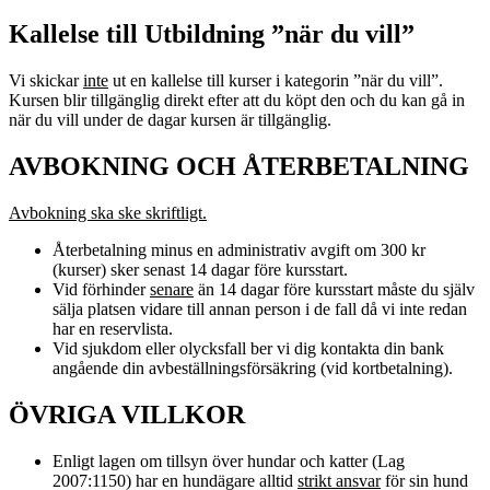
Kallelse till Utbildning ”när du vill”
Vi skickar
inte
ut en kallelse till kurser i kategorin ”när du vill”.
Kursen blir tillgänglig direkt efter att du köpt den och du kan gå in
när du vill under de dagar kursen är tillgänglig.
AVBOKNING OCH ÅTERBETALNING
Avbokning ska ske skriftligt.
Återbetalning minus en administrativ avgift om 300 kr
(kurser) sker senast 14 dagar före kursstart.
Vid förhinder
senare
än 14 dagar före kursstart måste du själv
sälja platsen vidare till annan person i de fall då vi inte redan
har en reservlista.
Vid sjukdom eller olycksfall ber vi dig kontakta din bank
angående din avbeställningsförsäkring (vid kortbetalning).
ÖVRIGA VILLKOR
Enligt lagen om tillsyn över hundar och katter (Lag
2007:1150) har en hundägare alltid
strikt ansvar
för sin hund