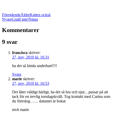
Föregående
Äldre
Katten också
Nyare
Gnäll inte!
Nästa
Kommentarer
9 svar
francisca
skriver:
27, nov, 2010 kl. 16:31
ha det så himla underbart!!!!
Svara
marie
skriver:
27, nov, 2010 kl. 16:53
Det låter väldigt härligt, ha det så bra och njut…passar på att
tack för en trevlig torsdagskväll. Tog kontakt med Carina som
du föreslog…… datumet är bokat
mvh marie