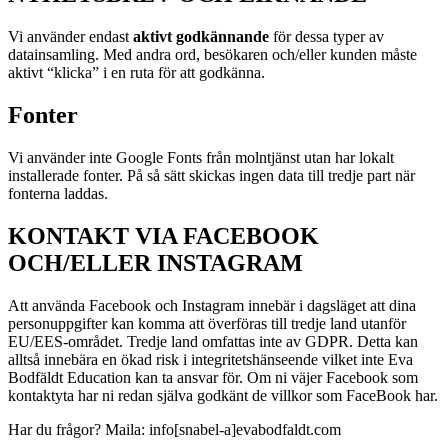
Vi använder endast
aktivt godkännande
för dessa typer av
datainsamling. Med andra ord, besökaren och/eller kunden måste
aktivt “klicka” i en ruta för att godkänna.
Fonter
Vi använder inte Google Fonts från molntjänst utan har lokalt
installerade fonter. På så sätt skickas ingen data till tredje part när
fonterna laddas.
KONTAKT VIA FACEBOOK
OCH/ELLER INSTAGRAM
Att använda Facebook och Instagram innebär i dagsläget att dina
personuppgifter kan komma att överföras till tredje land utanför
EU/EES-området. Tredje land omfattas inte av GDPR. Detta kan
alltså innebära en ökad risk i integritetshänseende vilket inte Eva
Bodfäldt Education kan ta ansvar för. Om ni väjer Facebook som
kontaktyta har ni redan själva godkänt de villkor som FaceBook har.
Har du frågor? Maila: info[snabel-a]evabodfaldt.com