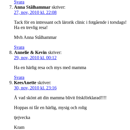
Svara
Anna Stålhammar
skriver:
27, nov, 2010 kl. 22:08
Tack för en intressant och lärorik clinic i fotgående i torsdags!
Ha en trevlig resa!
Mvh Anna Stålhammar
Svara
Annelie & Kevin
skriver:
29, nov, 2010 kl. 00:12
Ha en härlig resa och mys med mamma
Svara
KeesAnette
skriver:
30, nov, 2010 kl. 23:16
Å vad skönt att din mamma blivit friskförklarad!!!!
Hoppas ni får en härlig, mysig och rolig
tjejvecka
Kram