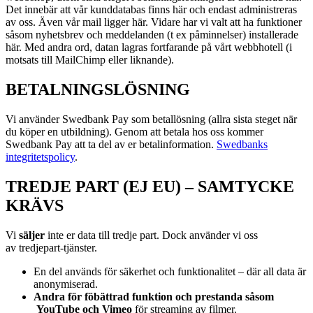
Det innebär att vår kunddatabas finns här och endast administreras
av oss. Även vår mail ligger här. Vidare har vi valt att ha funktioner
såsom nyhetsbrev och meddelanden (t ex påminnelser) installerade
här. Med andra ord, datan lagras fortfarande på vårt webbhotell (i
motsats till MailChimp eller liknande).
BETALNINGSLÖSNING
Vi använder Swedbank Pay som betallösning (allra sista steget när
du köper en utbildning). Genom att betala hos oss kommer
Swedbank Pay att ta del av er betalinformation.
Swedbanks
integritetspolicy
.
TREDJE PART (EJ EU) – SAMTYCKE
KRÄVS
Vi
s
äljer
inte er data till tredje part. Dock använder vi oss
av
tredjepart-tjänster.
En del används för säkerhet och funktionalitet – där all data är
anonymiserad.
Andra för föbättrad funktion och prestanda såsom
YouTube och Vimeo
för streaming av filmer.