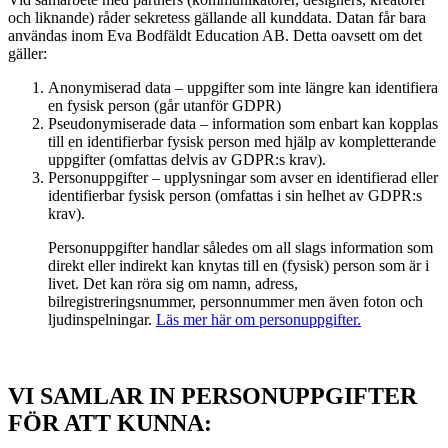
och liknande) råder sekretess gällande all kunddata. Datan får bara
användas inom Eva Bodfäldt Education AB. Detta oavsett om det
gäller:
Anonymiserad data – uppgifter som inte längre kan identifiera
en fysisk person (går utanför GDPR)
Pseudonymiserade data – information som enbart kan kopplas
till en identifierbar fysisk person med hjälp av kompletterande
uppgifter (omfattas delvis av GDPR:s krav).
Personuppgifter – upplysningar som avser en identifierad eller
identifierbar fysisk person (omfattas i sin helhet av GDPR:s
krav).
Personuppgifter handlar således om all slags information som
direkt eller indirekt kan knytas till en (fysisk) person som är i
livet. Det kan röra sig om namn, adress,
bilregistreringsnummer, personnummer men även foton och
ljudinspelningar.
Läs mer här om personuppgifter.
VI SAMLAR IN PERSONUPPGIFTER
FÖR ATT KUNNA: