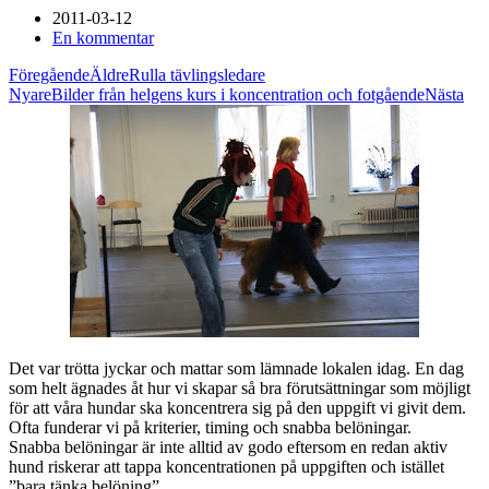
2011-03-12
En kommentar
Föregående
Äldre
Rulla tävlingsledare
Nyare
Bilder från helgens kurs i koncentration och fotgående
Nästa
Det var trötta jyckar och mattar som lämnade lokalen idag. En dag
som helt ägnades åt hur vi skapar så bra förutsättningar som möjligt
för att våra hundar ska koncentrera sig på den uppgift vi givit dem.
Ofta funderar vi på kriterier, timing och snabba belöningar.
Snabba belöningar är inte alltid av godo eftersom en redan aktiv
hund riskerar att tappa koncentrationen på uppgiften och istället
”bara tänka belöning”.