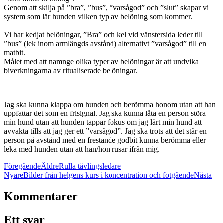
Genom att skilja på ”bra”, ”bus”, ”varsågod” och ”slut” skapar vi
system som lär hunden vilken typ av belöning som kommer.
Vi har kedjat belöningar, ”Bra” och kel vid vänstersida leder till
”bus” (lek inom armlängds avstånd) alternativt ”varsågod” till en
matbit.
Målet med att namnge olika typer av belöningar är att undvika
biverkningarna av ritualiserade belöningar.
Jag ska kunna klappa om hunden och berömma honom utan att han
uppfattar det som en frisignal. Jag ska kunna låta en person störa
min hund utan att hunden tappar fokus om jag lärt min hund att
avvakta tills att jag ger ett ”varsågod”. Jag ska trots att det står en
person på avstånd med en frestande godbit kunna berömma eller
leka med hunden utan att han/hon rusar ifrån mig.
Föregående
Äldre
Rulla tävlingsledare
Nyare
Bilder från helgens kurs i koncentration och fotgående
Nästa
Kommentarer
Ett svar