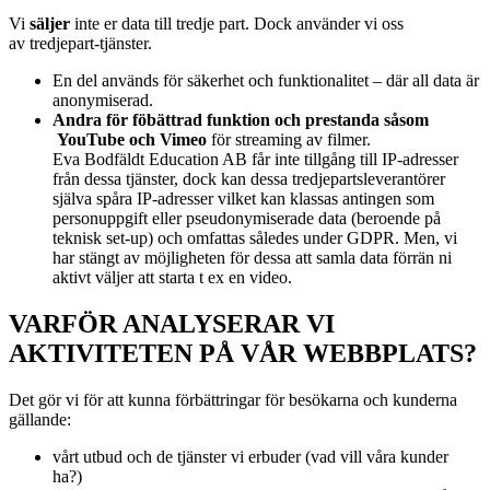
Vi
s
äljer
inte er data till tredje part. Dock använder vi oss
av
tredjepart-tjänster.
En del används för säkerhet och funktionalitet – där all data är
anonymiserad.
Andra för föbättrad funktion och prestanda såsom
YouTube och Vimeo
för streaming av filmer.
Eva Bodfäldt Education AB får inte tillgång till IP-adresser
från dessa tjänster, dock kan dessa tredjepartsleverantörer
själva spåra IP-adresser vilket kan klassas antingen som
personuppgift eller pseudonymiserade data (beroende på
teknisk set-up) och omfattas således under GDPR. Men, vi
har stängt av möjligheten för dessa att samla data förrän ni
aktivt väljer att starta t ex en video.
VARFÖR ANALYSERAR VI
AKTIVITETEN PÅ VÅR WEBBPLATS?
Det gör vi för att kunna förbättringar för besökarna och kunderna
gällande:
vårt utbud och de tjänster vi erbuder (vad vill våra kunder
ha?)