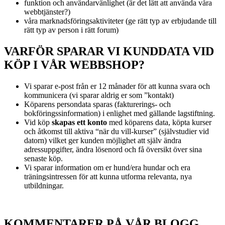
funktion och användarvänlighet (är det lätt att använda våra
webbtjänster?)
våra marknadsföringsaktiviteter (ge rätt typ av erbjudande till
rätt typ av person i rätt forum)
VARFÖR SPARAR VI KUNDDATA VID
KÖP I VÅR WEBBSHOP?
Vi sparar e-post från er 12 månader för att kunna svara och
kommunicera (vi sparar aldrig er som ”kontakt)
Köparens persondata sparas (fakturerings- och
bokföringssinformation) i enlighet med gällande lagstiftning.
Vid köp
skapas ett konto
med köparens data, köpta kurser
och åtkomst till aktiva “när du vill-kurser” (självstudier vid
datorn) vilket ger kunden möjlighet att själv ändra
adressuppgifter, ändra lösenord och få översikt över sina
senaste köp.
Vi sparar information om er hund/era hundar och era
träningsintressen för att kunna utforma relevanta, nya
utbildningar.
KOMMENTARER PÅ VÅR BLOGG