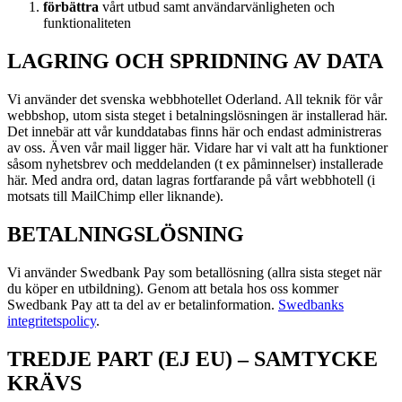
förbättra
vårt utbud samt användarvänligheten och
funktionaliteten
LAGRING OCH SPRIDNING AV DATA
Vi använder det svenska webbhotellet Oderland. All teknik för vår
webbshop, utom sista steget i betalningslösningen är installerad här.
Det innebär att vår kunddatabas finns här och endast administreras
av oss. Även vår mail ligger här. Vidare har vi valt att ha funktioner
såsom nyhetsbrev och meddelanden (t ex påminnelser) installerade
här. Med andra ord, datan lagras fortfarande på vårt webbhotell (i
motsats till MailChimp eller liknande).
BETALNINGSLÖSNING
Vi använder Swedbank Pay som betallösning (allra sista steget när
du köper en utbildning). Genom att betala hos oss kommer
Swedbank Pay att ta del av er betalinformation.
Swedbanks
integritetspolicy
.
TREDJE PART (EJ EU) – SAMTYCKE
KRÄVS