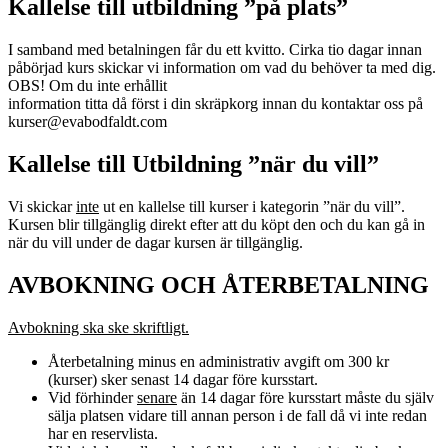
Kallelse till utbildning ”på plats”
I samband med betalningen får du ett kvitto. Cirka tio dagar innan
påbörjad kurs skickar vi information om vad du behöver ta med dig.
OBS! Om du inte erhållit
information titta då först i din skräpkorg innan du kontaktar oss på
kurser@evabodfaldt.com
Kallelse till Utbildning ”när du vill”
Vi skickar
inte
ut en kallelse till kurser i kategorin ”när du vill”.
Kursen blir tillgänglig direkt efter att du köpt den och du kan gå in
när du vill under de dagar kursen är tillgänglig.
AVBOKNING OCH ÅTERBETALNING
Avbokning ska ske skriftligt.
Återbetalning minus en administrativ avgift om 300 kr
(kurser) sker senast 14 dagar före kursstart.
Vid förhinder
senare
än 14 dagar före kursstart måste du själv
sälja platsen vidare till annan person i de fall då vi inte redan
har en reservlista.