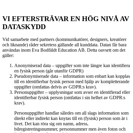
VI EFTERSTRÄVAR EN HÖG NIVÅ AV
DATASKYDD
Vid samarbete med partners (kommunikatörer, designers, kreatörer
och liknande) råder sekretess gällande all kunddata. Datan får bara
användas inom Eva Bodfäldt Education AB. Detta oavsett om det
gäller:
Anonymiserad data – uppgifter som inte längre kan identifiera
en fysisk person (går utanför GDPR)
Pseudonymiserade data – information som enbart kan kopplas
till en identifierbar fysisk person med hjälp av kompletterande
uppgifter (omfattas delvis av GDPR:s krav).
Personuppgifter – upplysningar som avser en identifierad eller
identifierbar fysisk person (omfattas i sin helhet av GDPR:s
krav).
Personuppgifter handlar således om all slags information som
direkt eller indirekt kan knytas till en (fysisk) person som är i
livet. Det kan röra sig om namn, adress,
bilregistreringsnummer, personnummer men även foton och