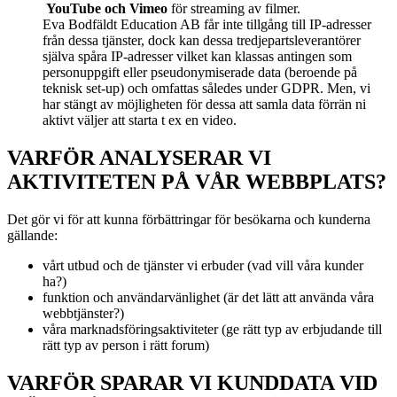
YouTube och Vimeo
för streaming av filmer.
Eva Bodfäldt Education AB får inte tillgång till IP-adresser
från dessa tjänster, dock kan dessa tredjepartsleverantörer
själva spåra IP-adresser vilket kan klassas antingen som
personuppgift eller pseudonymiserade data (beroende på
teknisk set-up) och omfattas således under GDPR. Men, vi
har stängt av möjligheten för dessa att samla data förrän ni
aktivt väljer att starta t ex en video.
VARFÖR ANALYSERAR VI
AKTIVITETEN PÅ VÅR WEBBPLATS?
Det gör vi för att kunna förbättringar för besökarna och kunderna
gällande:
vårt utbud och de tjänster vi erbuder (vad vill våra kunder
ha?)
funktion och användarvänlighet (är det lätt att använda våra
webbtjänster?)
våra marknadsföringsaktiviteter (ge rätt typ av erbjudande till
rätt typ av person i rätt forum)
VARFÖR SPARAR VI KUNDDATA VID