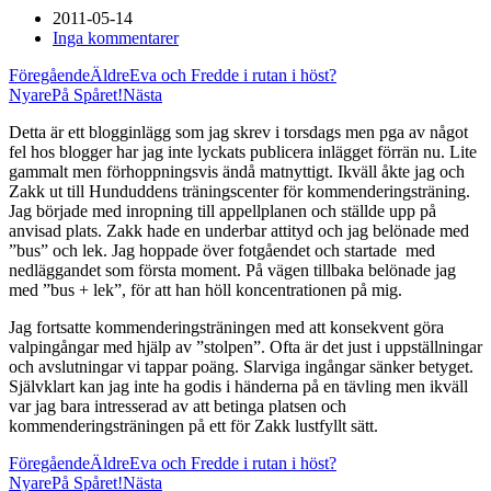
2011-05-14
Inga kommentarer
Föregående
Äldre
Eva och Fredde i rutan i höst?
Nyare
På Spåret!
Nästa
Detta är ett blogginlägg som jag skrev i torsdags men pga av något
fel hos blogger har jag inte lyckats publicera inlägget förrän nu. Lite
gammalt men förhoppningsvis ändå matnyttigt. Ikväll åkte jag och
Zakk ut till Hunduddens träningscenter för kommenderingsträning.
Jag började med inropning till appellplanen och ställde upp på
anvisad plats. Zakk hade en underbar attityd och jag belönade med
”bus” och lek. Jag hoppade över fotgåendet och startade med
nedläggandet som första moment. På vägen tillbaka belönade jag
med ”bus + lek”, för att han höll koncentrationen på mig.
Jag fortsatte kommenderingsträningen med att konsekvent göra
valpingångar med hjälp av ”stolpen”. Ofta är det just i uppställningar
och avslutningar vi tappar poäng. Slarviga ingångar sänker betyget.
Självklart kan jag inte ha godis i händerna på en tävling men ikväll
var jag bara intresserad av att betinga platsen och
kommenderingsträningen på ett för Zakk lustfyllt sätt.
Föregående
Äldre
Eva och Fredde i rutan i höst?
Nyare
På Spåret!
Nästa