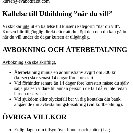
kurser@evabodfaldt.com
Kallelse till Utbildning ”när du vill”
Vi skickar
inte
ut en kallelse till kurser i kategorin ”när du vill”.
Kursen blir tillgänglig direkt efter att du köpt den och du kan gå in
när du vill under de dagar kursen är tillgänglig.
AVBOKNING OCH ÅTERBETALNING
Avbokning ska ske skriftligt.
Återbetalning minus en administrativ avgift om 300 kr
(kurser) sker senast 14 dagar före kursstart.
Vid förhinder
senare
än 14 dagar före kursstart måste du själv
sälja platsen vidare till annan person i de fall då vi inte redan
har en reservlista.
Vid sjukdom eller olycksfall ber vi dig kontakta din bank
angående din avbeställningsförsäkring (vid kortbetalning).
ÖVRIGA VILLKOR
Enligt lagen om tillsyn över hundar och katter (Lag