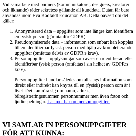
Vid samarbete med partners (kommunikatörer, designers, kreatörer
och liknande) råder sekretess gällande all kunddata. Datan får bara
användas inom Eva Bodfäldt Education AB. Detta oavsett om det
gäller:
Anonymiserad data – uppgifter som inte längre kan identifiera
en fysisk person (går utanför GDPR)
Pseudonymiserade data – information som enbart kan kopplas
till en identifierbar fysisk person med hjälp av kompletterande
uppgifter (omfattas delvis av GDPR:s krav).
Personuppgifter – upplysningar som avser en identifierad eller
identifierbar fysisk person (omfattas i sin helhet av GDPR:s
krav).
Personuppgifter handlar således om all slags information som
direkt eller indirekt kan knytas till en (fysisk) person som är i
livet. Det kan röra sig om namn, adress,
bilregistreringsnummer, personnummer men även foton och
ljudinspelningar.
Läs mer här om personuppgifter.
VI SAMLAR IN PERSONUPPGIFTER
FÖR ATT KUNNA: