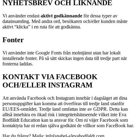
NYHETSBREV OCH LIKNANDE
Vi använder endast
aktivt godkännande
för dessa typer av
datainsamling. Med andra ord, besökaren och/eller kunden måste
aktivt “klicka” i en ruta för att godkänna.
Fonter
Vi använder inte Google Fonts från molntjänst utan har lokalt
installerade fonter. På så sätt skickas ingen data till tredje part när
fonterna laddas.
KONTAKT VIA FACEBOOK
OCH/ELLER INSTAGRAM
Att använda Facebook och Instagram innebär i dagsläget att dina
personuppgifter kan komma att överföras till tredje land utanför
EU/EES-området. Tredje land omfattas inte av GDPR. Detta kan
alltså innebära en ökad risk i integritetshänseende vilket inte Eva
Bodfäldt Education kan ta ansvar för. Om ni väjer Facebook som
kontaktyta har ni redan själva godkänt de villkor som FaceBook har.
Har du frågor? Maila: info[snabel-a]evabodfaldt.com