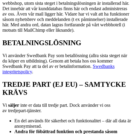
webbshop, utom sista steget i betalningslösningen är installerad här.
Det innebär att vår kunddatabas finns här och endast administreras
av oss. Även vår mail ligger här. Vidare har vi valt att ha funktioner
såsom nyhetsbrev och meddelanden (t ex påminnelser) installerade
här. Med andra ord, datan lagras fortfarande på vårt webbhotell (i
motsats till MailChimp eller liknande).
BETALNINGSLÖSNING
Vi använder Swedbank Pay som betallösning (allra sista steget när
du köper en utbildning). Genom att betala hos oss kommer
Swedbank Pay att ta del av er betalinformation.
Swedbanks
integritetspolicy
.
TREDJE PART (EJ EU) – SAMTYCKE
KRÄVS
Vi
s
äljer
inte er data till tredje part. Dock använder vi oss
av
tredjepart-tjänster.
En del används för säkerhet och funktionalitet – där all data är
anonymiserad.
Andra för föbättrad funktion och prestanda såsom