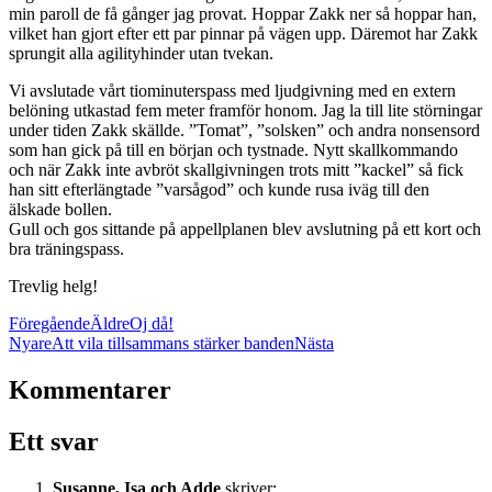
min paroll de få gånger jag provat. Hoppar Zakk ner så hoppar han,
vilket han gjort efter ett par pinnar på vägen upp. Däremot har Zakk
sprungit alla agilityhinder utan tvekan.
Vi avslutade vårt tiominuterspass med ljudgivning med en extern
belöning utkastad fem meter framför honom. Jag la till lite störningar
under tiden Zakk skällde. ”Tomat”, ”solsken” och andra nonsensord
som han gick på till en början och tystnade. Nytt skallkommando
och när Zakk inte avbröt skallgivningen trots mitt ”kackel” så fick
han sitt efterlängtade ”varsågod” och kunde rusa iväg till den
älskade bollen.
Gull och gos sittande på appellplanen blev avslutning på ett kort och
bra träningspass.
Trevlig helg!
Föregående
Äldre
Oj då!
Nyare
Att vila tillsammans stärker banden
Nästa
Kommentarer
Ett svar
Susanne, Isa och Adde
skriver: