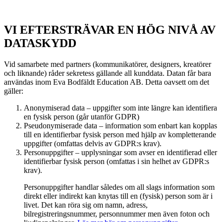
VI EFTERSTRÄVAR EN HÖG NIVÅ AV
DATASKYDD
Vid samarbete med partners (kommunikatörer, designers, kreatörer
och liknande) råder sekretess gällande all kunddata. Datan får bara
användas inom Eva Bodfäldt Education AB. Detta oavsett om det
gäller:
Anonymiserad data – uppgifter som inte längre kan identifiera
en fysisk person (går utanför GDPR)
Pseudonymiserade data – information som enbart kan kopplas
till en identifierbar fysisk person med hjälp av kompletterande
uppgifter (omfattas delvis av GDPR:s krav).
Personuppgifter – upplysningar som avser en identifierad eller
identifierbar fysisk person (omfattas i sin helhet av GDPR:s
krav).
Personuppgifter handlar således om all slags information som
direkt eller indirekt kan knytas till en (fysisk) person som är i
livet. Det kan röra sig om namn, adress,
bilregistreringsnummer, personnummer men även foton och