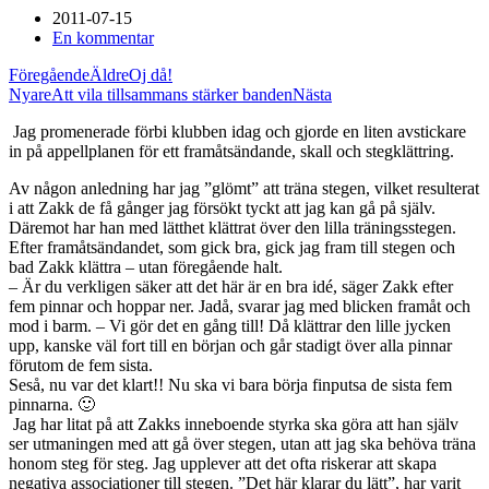
2011-07-15
En kommentar
Föregående
Äldre
Oj då!
Nyare
Att vila tillsammans stärker banden
Nästa
Jag promenerade förbi klubben idag och gjorde en liten avstickare
in på appellplanen för ett framåtsändande, skall och stegklättring.
Av någon anledning har jag ”glömt” att träna stegen, vilket resulterat
i att Zakk de få gånger jag försökt tyckt att jag kan gå på själv.
Däremot har han med lätthet klättrat över den lilla träningsstegen.
Efter framåtsändandet, som gick bra, gick jag fram till stegen och
bad Zakk klättra – utan föregående halt.
– Är du verkligen säker att det här är en bra idé, säger Zakk efter
fem pinnar och hoppar ner. Jadå, svarar jag med blicken framåt och
mod i barm. – Vi gör det en gång till! Då klättrar den lille jycken
upp, kanske väl fort till en början och går stadigt över alla pinnar
förutom de fem sista.
Seså, nu var det klart!! Nu ska vi bara börja finputsa de sista fem
pinnarna. 🙂
Jag har litat på att Zakks inneboende styrka ska göra att han själv
ser utmaningen med att gå över stegen, utan att jag ska behöva träna
honom steg för steg. Jag upplever att det ofta riskerar att skapa
negativa associationer till stegen. ”Det här klarar du lätt”, har varit