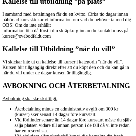
Kallelse till utbildning ”på plats”
I samband med betalningen får du ett kvitto. Cirka tio dagar innan
påbörjad kurs skickar vi information om vad du behöver ta med dig.
OBS! Om du inte erhållit
information titta då först i din skräpkorg innan du kontaktar oss på
kurser@evabodfaldt.com
Kallelse till Utbildning ”när du vill”
Vi skickar
inte
ut en kallelse till kurser i kategorin ”när du vill”.
Kursen blir tillgänglig direkt efter att du köpt den och du kan gå in
när du vill under de dagar kursen är tillgänglig.
AVBOKNING OCH ÅTERBETALNING
Avbokning ska ske skriftligt.
Återbetalning minus en administrativ avgift om 300 kr
(kurser) sker senast 14 dagar före kursstart.
Vid förhinder
senare
än 14 dagar före kursstart måste du själv
sälja platsen vidare till annan person i de fall då vi inte redan
har en reservlista.