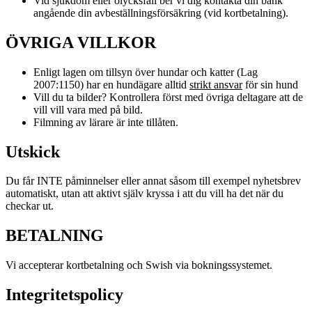
Vid sjukdom eller olycksfall ber vi dig kontakta din bank
angående din avbeställningsförsäkring (vid kortbetalning).
ÖVRIGA VILLKOR
Enligt lagen om tillsyn över hundar och katter (Lag
2007:1150) har en hundägare alltid
strikt ansvar
för sin hund
Vill du ta bilder? Kontrollera först med övriga deltagare att de
vill vill vara med på bild.
Filmning av lärare är inte tillåten.
Utskick
Du får INTE påminnelser eller annat såsom till exempel nyhetsbrev
automatiskt, utan att aktivt själv kryssa i att du vill ha det när du
checkar ut.
BETALNING
Vi accepterar kortbetalning och Swish via bokningssystemet.
Integritetspolicy