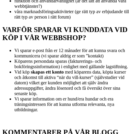
funktion och användarvänlighet (är det lätt att använda våra
webbtjänster?)
våra marknadsföringsaktiviteter (ge rätt typ av erbjudande till
rätt typ av person i rätt forum)
VARFÖR SPARAR VI KUNDDATA VID
KÖP I VÅR WEBBSHOP?
Vi sparar e-post från er 12 månader för att kunna svara och
kommunicera (vi sparar aldrig er som ”kontakt)
Köparens persondata sparas (fakturerings- och
bokföringssinformation) i enlighet med gällande lagstiftning.
Vid köp
skapas ett konto
med köparens data, köpta kurser
och åtkomst till aktiva “när du vill-kurser” (självstudier vid
datorn) vilket ger kunden möjlighet att själv ändra
adressuppgifter, ändra lösenord och få översikt över sina
senaste köp.
Vi sparar information om er hund/era hundar och era
träningsintressen för att kunna utforma relevanta, nya
utbildningar.
KOMMENTARER PÅ VÅR BLOGG