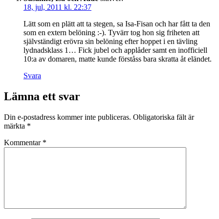
18, jul, 2011 kl. 22:37
Lätt som en plätt att ta stegen, sa Isa-Fisan och har fått ta den
som en extern belöning :-). Tyvärr tog hon sig friheten att
självständigt erövra sin belöning efter hoppet i en tävling
lydnadsklass 1… Fick jubel och applåder samt en inofficiell
10:a av domaren, matte kunde förståss bara skratta åt eländet.
Svara
Lämna ett svar
Din e-postadress kommer inte publiceras.
Obligatoriska fält är
märkta
*
Kommentar
*