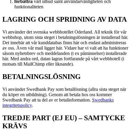
förbättra
vårt utbud samt användarvänligheten och
funktionaliteten
LAGRING OCH SPRIDNING AV DATA
Vi använder det svenska webbhotellet Oderland. All teknik för vår
webbshop, utom sista steget i betalningslösningen är installerad här.
Det innebär att vår kunddatabas finns här och endast administreras
av oss. Även vår mail ligger här. Vidare har vi valt att ha funktioner
såsom nyhetsbrev och meddelanden (t ex påminnelser) installerade
här. Med andra ord, datan lagras fortfarande på vårt webbhotell (i
motsats till MailChimp eller liknande).
BETALNINGSLÖSNING
Vi använder Swedbank Pay som betallösning (allra sista steget när
du köper en utbildning). Genom att betala hos oss kommer
Swedbank Pay att ta del av er betalinformation.
Swedbanks
integritetspolicy
.
TREDJE PART (EJ EU) – SAMTYCKE
KRÄVS