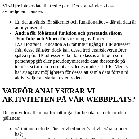
Vi
s
äljer
inte er data till tredje part. Dock använder vi oss
av
tredjepart-tjänster.
En del används för säkerhet och funktionalitet – där all data är
anonymiserad.
Andra för föbättrad funktion och prestanda såsom
YouTube och Vimeo
för streaming av filmer.
Eva Bodfäldt Education AB får inte tillgång till IP-adresser
från dessa tjänster, dock kan dessa tredjepartsleverantörer
själva spåra IP-adresser vilket kan klassas antingen som
personuppgift eller pseudonymiserade data (beroende på
teknisk set-up) och omfattas således under GDPR. Men, vi
har stängt av möjligheten för dessa att samla data förrän ni
aktivt väljer att starta t ex en video.
VARFÖR ANALYSERAR VI
AKTIVITETEN PÅ VÅR WEBBPLATS?
Det gör vi för att kunna förbättringar för besökarna och kunderna
gällande:
vårt utbud och de tjänster vi erbuder (vad vill våra kunder
ha?)