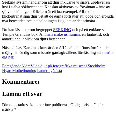
Seeking system handlar om att djur inklusive vi själva upplever en
lust i själva sökbeteendet. Känslan aktiveras av förväntan – inte av
själva belöningen. Klickern är ett bra exempel. Alla som
klickertränat sina djur vet att de gärna fortsätter att jobba och erbjuda
nya beteenden och att belöningen i sig inte är det primära.
Du kan läsa mer om begreppet
SEEKING
och på ett enklare sätt i
Temple Grandins bok,
Animals make us human
. en fantastisk och
annorlunda inblick om djurs beteenden.
Nästa del av Karolinas kurs är den 8/12 och den finns fortfarande
möjlighet för dig som missade gårdagkvällens föreläsning att
anmäla
dig här.
Föregående
Äldre
Vilda djur på fotografiska museet i Stockholm
Nyare
Motbetingning hantering
Nästa
Kommentarer
Lämna ett svar
Din e-postadress kommer inte publiceras.
Obligatoriska fält är
märkta
*