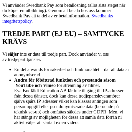
Vi använder Swedbank Pay som betallösning (allra sista steget när
du köper en utbildning). Genom att betala hos oss kommer
Swedbank Pay att ta del av er betalinformation.
Swedbanks
integritetspolicy
.
TREDJE PART (EJ EU) – SAMTYCKE
KRÄVS
Vi
s
äljer
inte er data till tredje part. Dock använder vi oss
av
tredjepart-tjänster.
En del används för säkerhet och funktionalitet – där all data är
anonymiserad.
Andra för föbättrad funktion och prestanda såsom
YouTube och Vimeo
för streaming av filmer.
Eva Bodfäldt Education AB får inte tillgång till IP-adresser
från dessa tjänster, dock kan dessa tredjepartsleverantörer
själva spåra IP-adresser vilket kan klassas antingen som
personuppgift eller pseudonymiserade data (beroende på
teknisk set-up) och omfattas således under GDPR. Men, vi
har stängt av möjligheten för dessa att samla data förrän ni
aktivt väljer att starta t ex en video.