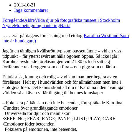
2011-10-21
Inga kommentarer
Föregående
Äldre
Vilda djur på fotografiska museet i Stockholm
Nyare
Motbetingning hantering
Nästa
…….var gårdagens föreläsning med etolog
Karolina Westlund (som
inte är hundägare)
Jag är en tämligen kvällstrött typ som oavsett ämne – vid en viss
tidpunkt – får ytterst svårt att hålla ögonen öppna. Så icke igår!
Karolina avslutade föreläsningen vid 21.30 och då satt jag
fortfarande rak i ryggen som en fura – och pigg som en lärka.
Entuiastisk, kunnig och rolig – vad kan man mer begära av en
föreläsare. Helt ny i hundvärlden och för allmänheten men inte i
etologivärlden. Det känns skönt att dra ut Karolina i den ”vanliga”
världen så att även vi får tillgång till hennes kunskaper.
– Fokusera på känslan och inte beteendet, förespråkade Karolina.
•Fundera över grundläggande emotioner
–Universella för djur och människor
•SEEKING; FEAR; RAGE; PANIC; LUST; PLAY; CARE
•Emotioner föder beteenden
–Fokusera på emotionen, inte beteendet.