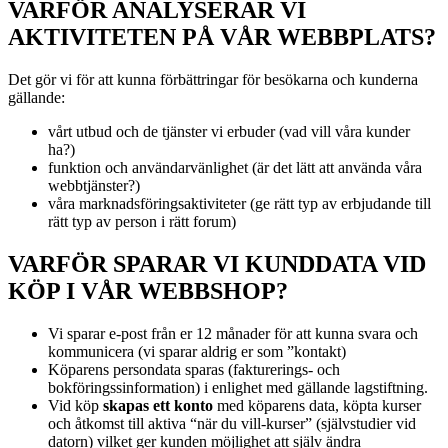
VARFÖR ANALYSERAR VI
AKTIVITETEN PÅ VÅR WEBBPLATS?
Det gör vi för att kunna förbättringar för besökarna och kunderna
gällande:
vårt utbud och de tjänster vi erbuder (vad vill våra kunder
ha?)
funktion och användarvänlighet (är det lätt att använda våra
webbtjänster?)
våra marknadsföringsaktiviteter (ge rätt typ av erbjudande till
rätt typ av person i rätt forum)
VARFÖR SPARAR VI KUNDDATA VID
KÖP I VÅR WEBBSHOP?
Vi sparar e-post från er 12 månader för att kunna svara och
kommunicera (vi sparar aldrig er som ”kontakt)
Köparens persondata sparas (fakturerings- och
bokföringssinformation) i enlighet med gällande lagstiftning.
Vid köp
skapas ett konto
med köparens data, köpta kurser
och åtkomst till aktiva “när du vill-kurser” (självstudier vid
datorn) vilket ger kunden möjlighet att själv ändra