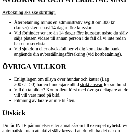
Avbokning ska ske skriftligt.
Återbetalning minus en administrativ avgift om 300 kr
(kurser) sker senast 14 dagar före kursstart.
Vid förhinder
senare
än 14 dagar före kursstart måste du själv
sälja platsen vidare till annan person i de fall då vi inte redan
har en reservlista.
Vid sjukdom eller olycksfall ber vi dig kontakta din bank
angående din avbeställningsförsäkring (vid kortbetalning).
ÖVRIGA VILLKOR
Enligt lagen om tillsyn över hundar och katter (Lag
2007:1150) har en hundägare alltid
strikt ansvar
för sin hund
Vill du ta bilder? Kontrollera först med övriga deltagare att de
vill vill vara med på bild.
Filmning av lärare är inte tillåten.
Utskick
Du får INTE påminnelser eller annat såsom till exempel nyhetsbrev
automatiskt, utan att aktivt själv kryssa i att du vill ha det när du