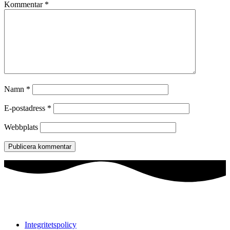
Kommentar
*
Namn
*
E-postadress
*
Webbplats
Integritetspolicy