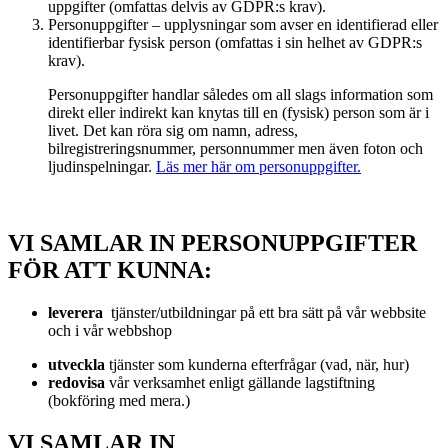
uppgifter (omfattas delvis av GDPR:s krav).
Personuppgifter – upplysningar som avser en identifierad eller
identifierbar fysisk person (omfattas i sin helhet av GDPR:s
krav).
Personuppgifter handlar således om all slags information som
direkt eller indirekt kan knytas till en (fysisk) person som är i
livet. Det kan röra sig om namn, adress,
bilregistreringsnummer, personnummer men även foton och
ljudinspelningar.
Läs mer här om personuppgifter.
VI SAMLAR IN PERSONUPPGIFTER
FÖR ATT KUNNA:
leverera
tjänster/utbildningar på ett bra sätt på vår webbsite
och i vår webbshop
utveckla
tjänster som kunderna efterfrågar (vad, när, hur)
redovisa
vår verksamhet enligt gällande lagstiftning
(bokföring med mera.)
VI SAMLAR IN