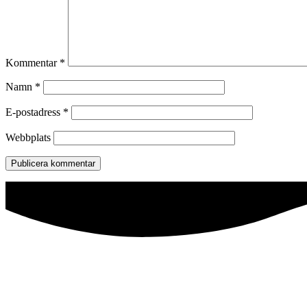
Kommentar
*
Namn
*
E-postadress
*
Webbplats