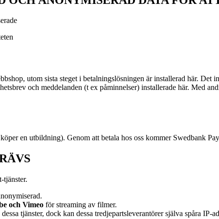
sserade
teten
shop, utom sista steget i betalningslösningen är installerad här. Det i
yhetsbrev och meddelanden (t ex påminnelser) installerade här. Med andra 
 köper en utbildning). Genom att betala hos oss kommer Swedbank Pay a
KRÄVS
-tjänster.
 anonymiserad.
be och Vimeo
för streaming av filmer.
 dessa tjänster, dock kan dessa tredjepartsleverantörer själva spåra IP-a