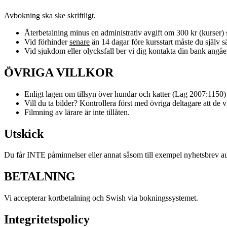
Avbokning ska ske skriftligt.
Återbetalning minus en administrativ avgift om 300 kr (kurser) s
Vid förhinder
senare
än 14 dagar före kursstart måste du själv säl
Vid sjukdom eller olycksfall ber vi dig kontakta din bank angåe
ÖVRIGA VILLKOR
Enligt lagen om tillsyn över hundar och katter (Lag 2007:1150)
Vill du ta bilder? Kontrollera först med övriga deltagare att de vi
Filmning av lärare är inte tillåten.
Utskick
Du får INTE påminnelser eller annat såsom till exempel nyhetsbrev autom
BETALNING
Vi accepterar kortbetalning och Swish via bokningssystemet.
Integritetspolicy