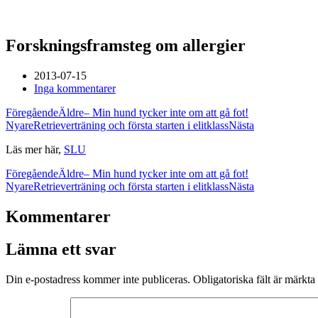
Forskningsframsteg om allergier
2013-07-15
Inga kommentarer
Föregående
Äldre
– Min hund tycker inte om att gå fot!
Nyare
Retrieverträning och första starten i elitklass
Nästa
Läs mer här,
SLU
Föregående
Äldre
– Min hund tycker inte om att gå fot!
Nyare
Retrieverträning och första starten i elitklass
Nästa
Kommentarer
Lämna ett svar
Din e-postadress kommer inte publiceras.
Obligatoriska fält är märkta