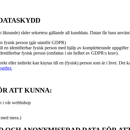
 DATASKYDD
 liknande) råder sekretess gällande all kunddata. Datan får bara anvä
 en fysisk person (går utanför GDPR)
l en identifierbar fysisk person med hjälp av kompletterande uppgifter
dentifierbar fysisk person (omfattas i sin helhet av GDPR:s krav).
ekt eller indirekt kan knytas till en (fysisk) person som är i livet. D
gifter.
ÖR ATT KUNNA:
ch i vår webbshop
g med mera.)
D OCH ANONYMISERAD DATA FÖR AT