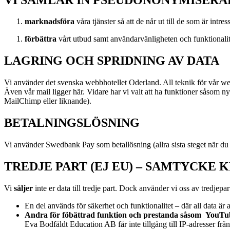
marknadsföra
våra tjänster så att de når ut till de som är intre
förbättra
vårt utbud samt användarvänligheten och funktionali
LAGRING OCH SPRIDNING AV DATA
Vi använder det svenska webbhotellet Oderland. All teknik för vår webb
Även vår mail ligger här. Vidare har vi valt att ha funktioner såsom n
MailChimp eller liknande).
BETALNINGSLÖSNING
Vi använder Swedbank Pay som betallösning (allra sista steget när du
TREDJE PART (EJ EU) – SAMTYCKE 
Vi
s
äljer
inte er data till tredje part. Dock använder vi oss av
tredjepart
En del används för säkerhet och funktionalitet – där all data är
Andra för föbättrad funktion och prestanda såsom
YouTu
Eva Bodfäldt Education AB får inte tillgång till IP-adresser från