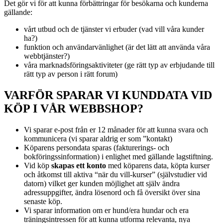
Det gör vi för att kunna förbättringar för besökarna och kunderna
gällande:
vårt utbud och de tjänster vi erbuder (vad vill våra kunder
ha?)
funktion och användarvänlighet (är det lätt att använda våra
webbtjänster?)
våra marknadsföringsaktiviteter (ge rätt typ av erbjudande till
rätt typ av person i rätt forum)
VARFÖR SPARAR VI KUNDDATA VID
KÖP I VÅR WEBBSHOP?
Vi sparar e-post från er 12 månader för att kunna svara och
kommunicera (vi sparar aldrig er som ”kontakt)
Köparens persondata sparas (fakturerings- och
bokföringssinformation) i enlighet med gällande lagstiftning.
Vid köp
skapas ett konto
med köparens data, köpta kurser
och åtkomst till aktiva “när du vill-kurser” (självstudier vid
datorn) vilket ger kunden möjlighet att själv ändra
adressuppgifter, ändra lösenord och få översikt över sina
senaste köp.
Vi sparar information om er hund/era hundar och era
träningsintressen för att kunna utforma relevanta, nya