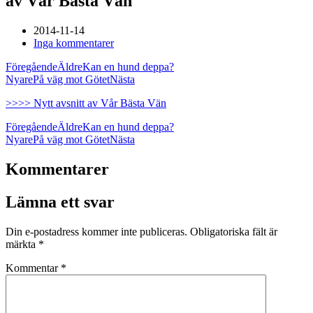
av Vår Bästa Vän
2014-11-14
Inga kommentarer
Föregående
Äldre
Kan en hund deppa?
Nyare
På väg mot Götet
Nästa
>>>> Nytt avsnitt av Vår Bästa Vän
Föregående
Äldre
Kan en hund deppa?
Nyare
På väg mot Götet
Nästa
Kommentarer
Lämna ett svar
Din e-postadress kommer inte publiceras.
Obligatoriska fält är
märkta
*
Kommentar
*