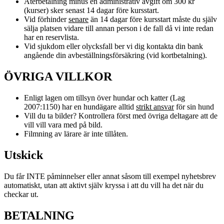
Återbetalning minus en administrativ avgift om 300 kr
(kurser) sker senast 14 dagar före kursstart.
Vid förhinder
senare
än 14 dagar före kursstart måste du själv
sälja platsen vidare till annan person i de fall då vi inte redan
har en reservlista.
Vid sjukdom eller olycksfall ber vi dig kontakta din bank
angående din avbeställningsförsäkring (vid kortbetalning).
ÖVRIGA VILLKOR
Enligt lagen om tillsyn över hundar och katter (Lag
2007:1150) har en hundägare alltid
strikt ansvar
för sin hund
Vill du ta bilder? Kontrollera först med övriga deltagare att de
vill vill vara med på bild.
Filmning av lärare är inte tillåten.
Utskick
Du får INTE påminnelser eller annat såsom till exempel nyhetsbrev
automatiskt, utan att aktivt själv kryssa i att du vill ha det när du
checkar ut.
BETALNING