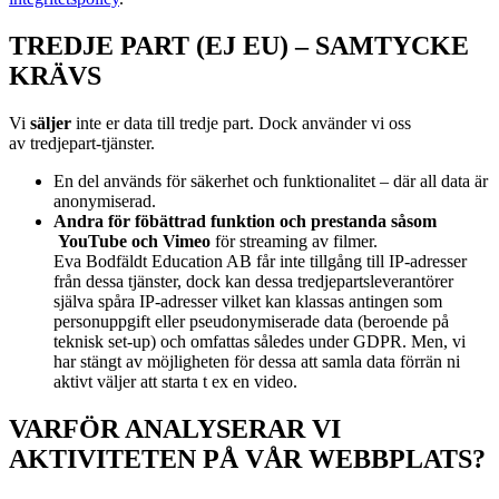
TREDJE PART (EJ EU) – SAMTYCKE
KRÄVS
Vi
s
äljer
inte er data till tredje part. Dock använder vi oss
av
tredjepart-tjänster.
En del används för säkerhet och funktionalitet – där all data är
anonymiserad.
Andra för föbättrad funktion och prestanda såsom
YouTube och Vimeo
för streaming av filmer.
Eva Bodfäldt Education AB får inte tillgång till IP-adresser
från dessa tjänster, dock kan dessa tredjepartsleverantörer
själva spåra IP-adresser vilket kan klassas antingen som
personuppgift eller pseudonymiserade data (beroende på
teknisk set-up) och omfattas således under GDPR. Men, vi
har stängt av möjligheten för dessa att samla data förrän ni
aktivt väljer att starta t ex en video.
VARFÖR ANALYSERAR VI
AKTIVITETEN PÅ VÅR WEBBPLATS?