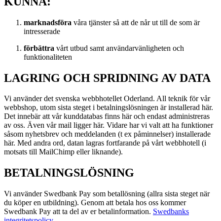
KUNNA:
marknadsföra
våra tjänster så att de når ut till de som är
intresserade
förbättra
vårt utbud samt användarvänligheten och
funktionaliteten
LAGRING OCH SPRIDNING AV DATA
Vi använder det svenska webbhotellet Oderland. All teknik för vår
webbshop, utom sista steget i betalningslösningen är installerad här.
Det innebär att vår kunddatabas finns här och endast administreras
av oss. Även vår mail ligger här. Vidare har vi valt att ha funktioner
såsom nyhetsbrev och meddelanden (t ex påminnelser) installerade
här. Med andra ord, datan lagras fortfarande på vårt webbhotell (i
motsats till MailChimp eller liknande).
BETALNINGSLÖSNING
Vi använder Swedbank Pay som betallösning (allra sista steget när
du köper en utbildning). Genom att betala hos oss kommer
Swedbank Pay att ta del av er betalinformation.
Swedbanks
integritetspolicy
.