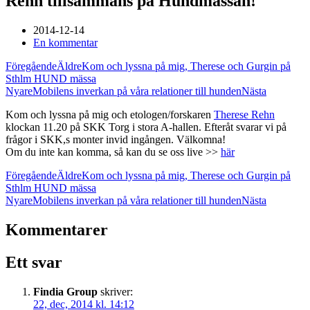
Rehn tillsammans på Hundmässan!
2014-12-14
En kommentar
Föregående
Äldre
Kom och lyssna på mig, Therese och Gurgin på
Sthlm HUND mässa
Nyare
Mobilens inverkan på våra relationer till hunden
Nästa
Kom och lyssna på mig och etologen/forskaren
Therese Rehn
klockan 11.20 på SKK Torg i stora A-hallen. Efteråt svarar vi på
frågor i SKK,s monter invid ingången. Välkomna!
Om du inte kan komma, så kan du se oss live >>
här
Föregående
Äldre
Kom och lyssna på mig, Therese och Gurgin på
Sthlm HUND mässa
Nyare
Mobilens inverkan på våra relationer till hunden
Nästa
Kommentarer
Ett svar
Findia Group
skriver:
22, dec, 2014 kl. 14:12