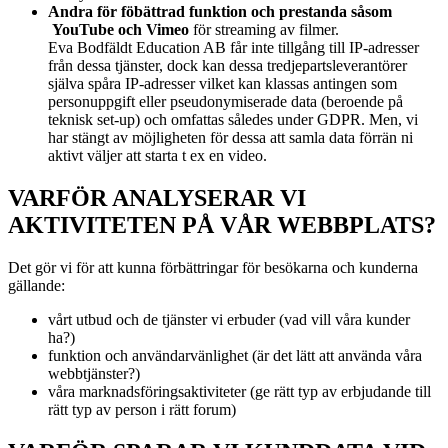
Andra för föbättrad funktion och prestanda såsom
YouTube och Vimeo
för streaming av filmer.
Eva Bodfäldt Education AB får inte tillgång till IP-adresser
från dessa tjänster, dock kan dessa tredjepartsleverantörer
själva spåra IP-adresser vilket kan klassas antingen som
personuppgift eller pseudonymiserade data (beroende på
teknisk set-up) och omfattas således under GDPR. Men, vi
har stängt av möjligheten för dessa att samla data förrän ni
aktivt väljer att starta t ex en video.
VARFÖR ANALYSERAR VI
AKTIVITETEN PÅ VÅR WEBBPLATS?
Det gör vi för att kunna förbättringar för besökarna och kunderna
gällande:
vårt utbud och de tjänster vi erbuder (vad vill våra kunder
ha?)
funktion och användarvänlighet (är det lätt att använda våra
webbtjänster?)
våra marknadsföringsaktiviteter (ge rätt typ av erbjudande till
rätt typ av person i rätt forum)