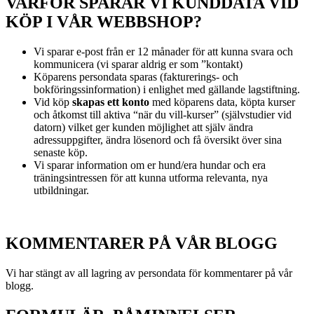
VARFÖR SPARAR VI KUNDDATA VID
KÖP I VÅR WEBBSHOP?
Vi sparar e-post från er 12 månader för att kunna svara och
kommunicera (vi sparar aldrig er som ”kontakt)
Köparens persondata sparas (fakturerings- och
bokföringssinformation) i enlighet med gällande lagstiftning.
Vid köp
skapas ett konto
med köparens data, köpta kurser
och åtkomst till aktiva “när du vill-kurser” (självstudier vid
datorn) vilket ger kunden möjlighet att själv ändra
adressuppgifter, ändra lösenord och få översikt över sina
senaste köp.
Vi sparar information om er hund/era hundar och era
träningsintressen för att kunna utforma relevanta, nya
utbildningar.
KOMMENTARER PÅ VÅR BLOGG
Vi har stängt av all lagring av persondata för kommentarer på vår
blogg.