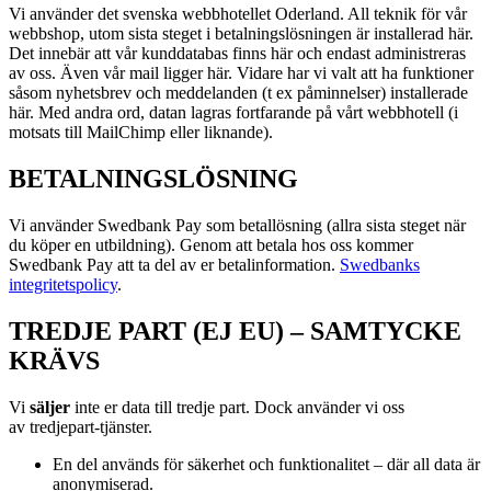
Vi använder det svenska webbhotellet Oderland. All teknik för vår
webbshop, utom sista steget i betalningslösningen är installerad här.
Det innebär att vår kunddatabas finns här och endast administreras
av oss. Även vår mail ligger här. Vidare har vi valt att ha funktioner
såsom nyhetsbrev och meddelanden (t ex påminnelser) installerade
här. Med andra ord, datan lagras fortfarande på vårt webbhotell (i
motsats till MailChimp eller liknande).
BETALNINGSLÖSNING
Vi använder Swedbank Pay som betallösning (allra sista steget när
du köper en utbildning). Genom att betala hos oss kommer
Swedbank Pay att ta del av er betalinformation.
Swedbanks
integritetspolicy
.
TREDJE PART (EJ EU) – SAMTYCKE
KRÄVS
Vi
s
äljer
inte er data till tredje part. Dock använder vi oss
av
tredjepart-tjänster.
En del används för säkerhet och funktionalitet – där all data är
anonymiserad.