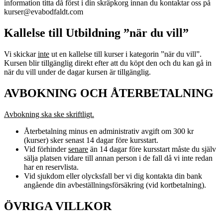
information titta då först i din skräpkorg innan du kontaktar oss på
kurser@evabodfaldt.com
Kallelse till Utbildning ”när du vill”
Vi skickar
inte
ut en kallelse till kurser i kategorin ”när du vill”.
Kursen blir tillgänglig direkt efter att du köpt den och du kan gå in
när du vill under de dagar kursen är tillgänglig.
AVBOKNING OCH ÅTERBETALNING
Avbokning ska ske skriftligt.
Återbetalning minus en administrativ avgift om 300 kr
(kurser) sker senast 14 dagar före kursstart.
Vid förhinder
senare
än 14 dagar före kursstart måste du själv
sälja platsen vidare till annan person i de fall då vi inte redan
har en reservlista.
Vid sjukdom eller olycksfall ber vi dig kontakta din bank
angående din avbeställningsförsäkring (vid kortbetalning).
ÖVRIGA VILLKOR