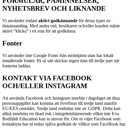
FORMULÄR, PÅMINNELSER,
NYHETSBREV OCH LIKNANDE
Vi använder endast
aktivt godkännande
för dessa typer av
datainsamling. Med andra ord, besökaren och/eller kunden måste
aktivt “klicka” i en ruta för att godkänna.
Fonter
Vi använder inte Google Fonts från molntjänst utan har lokalt
installerade fonter. På så sätt skickas ingen data till tredje part när
fonterna laddas.
KONTAKT VIA FACEBOOK
OCH/ELLER INSTAGRAM
Att använda Facebook och Instagram innebär i dagsläget att dina
personuppgifter kan komma att överföras till tredje land utanför
EU/EES-området. Tredje land omfattas inte av GDPR. Detta kan
alltså innebära en ökad risk i integritetshänseende vilket inte Eva
Bodfäldt Education kan ta ansvar för. Om ni väjer Facebook som
kontaktyta har ni redan själva godkänt de villkor som FaceBook har.