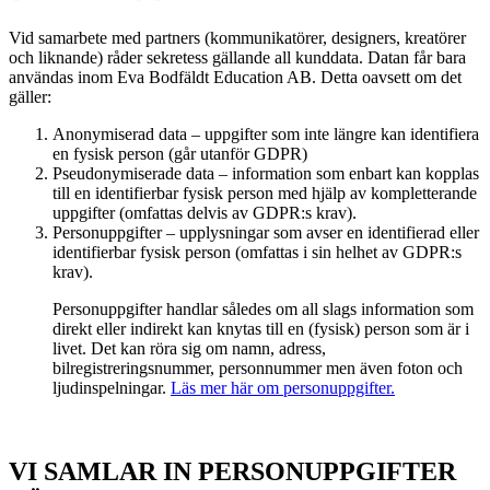
Vid samarbete med partners (kommunikatörer, designers, kreatörer
och liknande) råder sekretess gällande all kunddata. Datan får bara
användas inom Eva Bodfäldt Education AB. Detta oavsett om det
gäller:
Anonymiserad data – uppgifter som inte längre kan identifiera
en fysisk person (går utanför GDPR)
Pseudonymiserade data – information som enbart kan kopplas
till en identifierbar fysisk person med hjälp av kompletterande
uppgifter (omfattas delvis av GDPR:s krav).
Personuppgifter – upplysningar som avser en identifierad eller
identifierbar fysisk person (omfattas i sin helhet av GDPR:s
krav).
Personuppgifter handlar således om all slags information som
direkt eller indirekt kan knytas till en (fysisk) person som är i
livet. Det kan röra sig om namn, adress,
bilregistreringsnummer, personnummer men även foton och
ljudinspelningar.
Läs mer här om personuppgifter.
VI SAMLAR IN PERSONUPPGIFTER