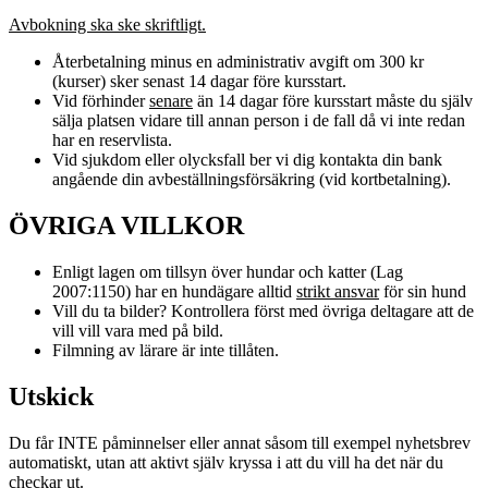
Avbokning ska ske skriftligt.
Återbetalning minus en administrativ avgift om 300 kr
(kurser) sker senast 14 dagar före kursstart.
Vid förhinder
senare
än 14 dagar före kursstart måste du själv
sälja platsen vidare till annan person i de fall då vi inte redan
har en reservlista.
Vid sjukdom eller olycksfall ber vi dig kontakta din bank
angående din avbeställningsförsäkring (vid kortbetalning).
ÖVRIGA VILLKOR
Enligt lagen om tillsyn över hundar och katter (Lag
2007:1150) har en hundägare alltid
strikt ansvar
för sin hund
Vill du ta bilder? Kontrollera först med övriga deltagare att de
vill vill vara med på bild.
Filmning av lärare är inte tillåten.
Utskick
Du får INTE påminnelser eller annat såsom till exempel nyhetsbrev
automatiskt, utan att aktivt själv kryssa i att du vill ha det när du
checkar ut.