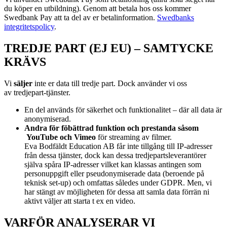
du köper en utbildning). Genom att betala hos oss kommer
Swedbank Pay att ta del av er betalinformation.
Swedbanks
integritetspolicy
.
TREDJE PART (EJ EU) – SAMTYCKE
KRÄVS
Vi
s
äljer
inte er data till tredje part. Dock använder vi oss
av
tredjepart-tjänster.
En del används för säkerhet och funktionalitet – där all data är
anonymiserad.
Andra för föbättrad funktion och prestanda såsom
YouTube och Vimeo
för streaming av filmer.
Eva Bodfäldt Education AB får inte tillgång till IP-adresser
från dessa tjänster, dock kan dessa tredjepartsleverantörer
själva spåra IP-adresser vilket kan klassas antingen som
personuppgift eller pseudonymiserade data (beroende på
teknisk set-up) och omfattas således under GDPR. Men, vi
har stängt av möjligheten för dessa att samla data förrän ni
aktivt väljer att starta t ex en video.
VARFÖR ANALYSERAR VI