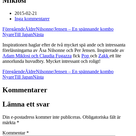
Miklosi
2015-02-21
Inga kommentarer
Föregående
Äldre
Nilsonne/Jensen – En spännande kombo
Nyare
Till Japan
Nästa
Inspirationen haglar efter de två mycket spä ande och intressanta
föreläsningarna av Åsa Nilsonne och Per Jensen. Inspirerade av
Adam Miklosi och Claudia Fugazza
fick
Pop
och
Zakk
ett lite
annorlunda huvudbry. Mycket intressant och roligt!
Föregående
Äldre
Nilsonne/Jensen – En spännande kombo
Nyare
Till Japan
Nästa
Kommentarer
Lämna ett svar
Din e-postadress kommer inte publiceras.
Obligatoriska fält är
märkta
*
Kommentar
*