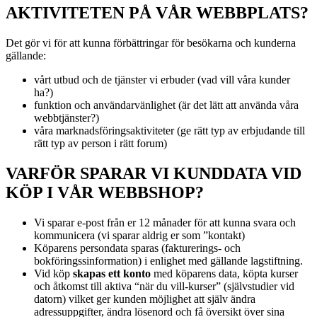
AKTIVITETEN PÅ VÅR WEBBPLATS?
Det gör vi för att kunna förbättringar för besökarna och kunderna
gällande:
vårt utbud och de tjänster vi erbuder (vad vill våra kunder
ha?)
funktion och användarvänlighet (är det lätt att använda våra
webbtjänster?)
våra marknadsföringsaktiviteter (ge rätt typ av erbjudande till
rätt typ av person i rätt forum)
VARFÖR SPARAR VI KUNDDATA VID
KÖP I VÅR WEBBSHOP?
Vi sparar e-post från er 12 månader för att kunna svara och
kommunicera (vi sparar aldrig er som ”kontakt)
Köparens persondata sparas (fakturerings- och
bokföringssinformation) i enlighet med gällande lagstiftning.
Vid köp
skapas ett konto
med köparens data, köpta kurser
och åtkomst till aktiva “när du vill-kurser” (självstudier vid
datorn) vilket ger kunden möjlighet att själv ändra
adressuppgifter, ändra lösenord och få översikt över sina