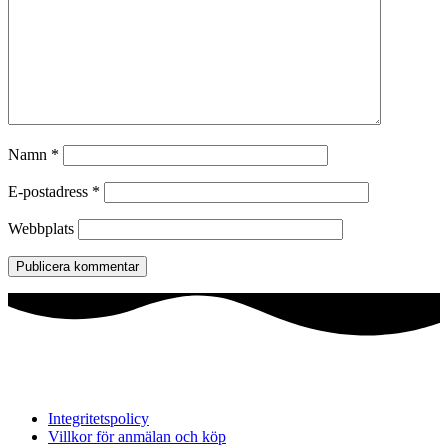
Namn
*
E-postadress
*
Webbplats
Integritetspolicy
Villkor för anmälan och köp