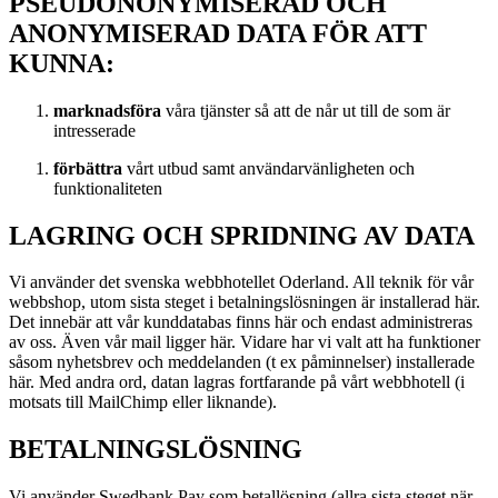
PSEUDONONYMISERAD OCH
ANONYMISERAD DATA FÖR ATT
KUNNA:
marknadsföra
våra tjänster så att de når ut till de som är
intresserade
förbättra
vårt utbud samt användarvänligheten och
funktionaliteten
LAGRING OCH SPRIDNING AV DATA
Vi använder det svenska webbhotellet Oderland. All teknik för vår
webbshop, utom sista steget i betalningslösningen är installerad här.
Det innebär att vår kunddatabas finns här och endast administreras
av oss. Även vår mail ligger här. Vidare har vi valt att ha funktioner
såsom nyhetsbrev och meddelanden (t ex påminnelser) installerade
här. Med andra ord, datan lagras fortfarande på vårt webbhotell (i
motsats till MailChimp eller liknande).
BETALNINGSLÖSNING
Vi använder Swedbank Pay som betallösning (allra sista steget när