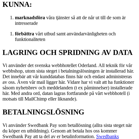
KUNNA:
marknadsföra
våra tjänster så att de når ut till de som är
intresserade
förbättra
vårt utbud samt användarvänligheten och
funktionaliteten
LAGRING OCH SPRIDNING AV DATA
Vi använder det svenska webbhotellet Oderland. All teknik för vår
webbshop, utom sista steget i betalningslösningen är installerad här.
Det innebär att vår kunddatabas finns här och endast administreras
av oss. Även vår mail ligger här. Vidare har vi valt att ha funktioner
såsom nyhetsbrev och meddelanden (t ex påminnelser) installerade
här. Med andra ord, datan lagras fortfarande på vårt webbhotell (i
motsats till MailChimp eller liknande).
BETALNINGSLÖSNING
Vi använder Swedbank Pay som betallösning (allra sista steget när
du köper en utbildning). Genom att betala hos oss kommer
Swedbank Pay att ta del av er betalinformation.
Swedbanks