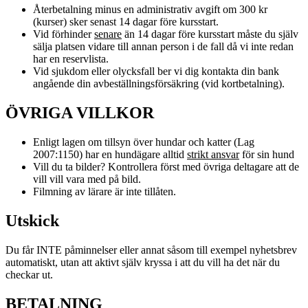
Återbetalning minus en administrativ avgift om 300 kr
(kurser) sker senast 14 dagar före kursstart.
Vid förhinder
senare
än 14 dagar före kursstart måste du själv
sälja platsen vidare till annan person i de fall då vi inte redan
har en reservlista.
Vid sjukdom eller olycksfall ber vi dig kontakta din bank
angående din avbeställningsförsäkring (vid kortbetalning).
ÖVRIGA VILLKOR
Enligt lagen om tillsyn över hundar och katter (Lag
2007:1150) har en hundägare alltid
strikt ansvar
för sin hund
Vill du ta bilder? Kontrollera först med övriga deltagare att de
vill vill vara med på bild.
Filmning av lärare är inte tillåten.
Utskick
Du får INTE påminnelser eller annat såsom till exempel nyhetsbrev
automatiskt, utan att aktivt själv kryssa i att du vill ha det när du
checkar ut.
BETALNING