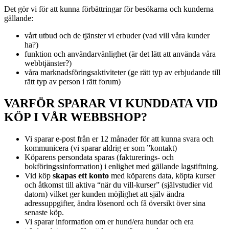
Det gör vi för att kunna förbättringar för besökarna och kunderna
gällande:
vårt utbud och de tjänster vi erbuder (vad vill våra kunder
ha?)
funktion och användarvänlighet (är det lätt att använda våra
webbtjänster?)
våra marknadsföringsaktiviteter (ge rätt typ av erbjudande till
rätt typ av person i rätt forum)
VARFÖR SPARAR VI KUNDDATA VID
KÖP I VÅR WEBBSHOP?
Vi sparar e-post från er 12 månader för att kunna svara och
kommunicera (vi sparar aldrig er som ”kontakt)
Köparens persondata sparas (fakturerings- och
bokföringssinformation) i enlighet med gällande lagstiftning.
Vid köp
skapas ett konto
med köparens data, köpta kurser
och åtkomst till aktiva “när du vill-kurser” (självstudier vid
datorn) vilket ger kunden möjlighet att själv ändra
adressuppgifter, ändra lösenord och få översikt över sina
senaste köp.
Vi sparar information om er hund/era hundar och era