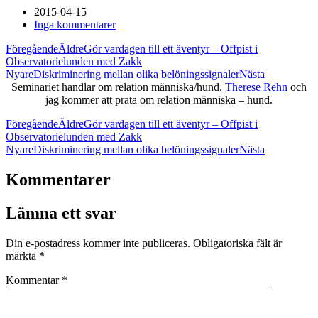
2015-04-15
Inga kommentarer
Föregående
Äldre
Gör vardagen till ett äventyr – Offpist i
Observatorielunden med Zakk
Nyare
Diskriminering mellan olika belöningssignaler
Nästa
Seminariet handlar om relation människa/hund.
Therese Rehn
och
jag kommer att prata om relation människa – hund.
Föregående
Äldre
Gör vardagen till ett äventyr – Offpist i
Observatorielunden med Zakk
Nyare
Diskriminering mellan olika belöningssignaler
Nästa
Kommentarer
Lämna ett svar
Din e-postadress kommer inte publiceras.
Obligatoriska fält är
märkta
*
Kommentar
*