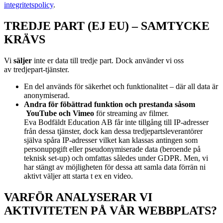
integritetspolicy
.
TREDJE PART (EJ EU) – SAMTYCKE
KRÄVS
Vi
s
äljer
inte er data till tredje part. Dock använder vi oss
av
tredjepart-tjänster.
En del används för säkerhet och funktionalitet – där all data är
anonymiserad.
Andra för föbättrad funktion och prestanda såsom
YouTube och Vimeo
för streaming av filmer.
Eva Bodfäldt Education AB får inte tillgång till IP-adresser
från dessa tjänster, dock kan dessa tredjepartsleverantörer
själva spåra IP-adresser vilket kan klassas antingen som
personuppgift eller pseudonymiserade data (beroende på
teknisk set-up) och omfattas således under GDPR. Men, vi
har stängt av möjligheten för dessa att samla data förrän ni
aktivt väljer att starta t ex en video.
VARFÖR ANALYSERAR VI
AKTIVITETEN PÅ VÅR WEBBPLATS?