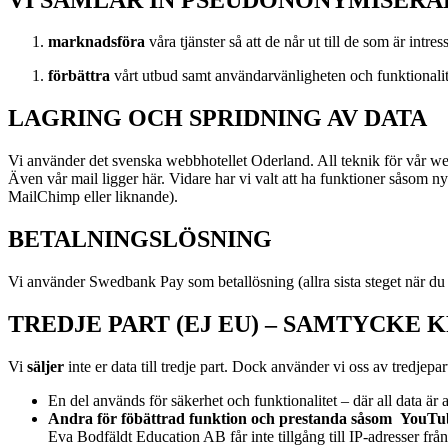
marknadsföra
våra tjänster så att de når ut till de som är intre
förbättra
vårt utbud samt användarvänligheten och funktionali
LAGRING OCH SPRIDNING AV DATA
Vi använder det svenska webbhotellet Oderland. All teknik för vår webb
Även vår mail ligger här. Vidare har vi valt att ha funktioner såsom n
MailChimp eller liknande).
BETALNINGSLÖSNING
Vi använder Swedbank Pay som betallösning (allra sista steget när du
TREDJE PART (EJ EU) – SAMTYCKE 
Vi
s
äljer
inte er data till tredje part. Dock använder vi oss av
tredjepart
En del används för säkerhet och funktionalitet – där all data är
Andra för föbättrad funktion och prestanda såsom
YouTu
Eva Bodfäldt Education AB får inte tillgång till IP-adresser från