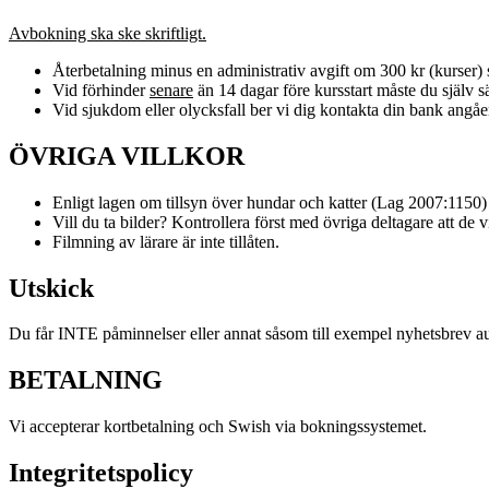
Avbokning ska ske skriftligt.
Återbetalning minus en administrativ avgift om 300 kr (kurser) s
Vid förhinder
senare
än 14 dagar före kursstart måste du själv säl
Vid sjukdom eller olycksfall ber vi dig kontakta din bank angåe
ÖVRIGA VILLKOR
Enligt lagen om tillsyn över hundar och katter (Lag 2007:1150)
Vill du ta bilder? Kontrollera först med övriga deltagare att de vi
Filmning av lärare är inte tillåten.
Utskick
Du får INTE påminnelser eller annat såsom till exempel nyhetsbrev autom
BETALNING
Vi accepterar kortbetalning och Swish via bokningssystemet.
Integritetspolicy