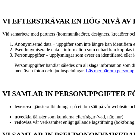
VI EFTERSTRÄVAR EN HÖG NIVÅ AV
Vid samarbete med partners (kommunikatörer, designers, kreatörer och
Anonymiserad data – uppgifter som inte längre kan identifiera
Pseudonymiserade data – information som enbart kan kopplas til
Personuppgifter – upplysningar som avser en identifierad eller i
Personuppgifter handlar således om all slags information som dir
men även foton och ljudinspelningar.
Läs mer här om personupp
VI SAMLAR IN PERSONUPPGIFTER F
leverera
tjänster/utbildningar på ett bra sätt på vår webbsite o
utveckla
tjänster som kunderna efterfrågar (vad, när, hur)
redovisa
vår verksamhet enligt gällande lagstiftning (bokförin
VI SAMLAR IN PSEUDONONYMISERA