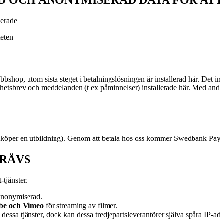
sserade
teten
shop, utom sista steget i betalningslösningen är installerad här. Det i
yhetsbrev och meddelanden (t ex påminnelser) installerade här. Med andra 
 köper en utbildning). Genom att betala hos oss kommer Swedbank Pay a
KRÄVS
-tjänster.
 anonymiserad.
be och Vimeo
för streaming av filmer.
 dessa tjänster, dock kan dessa tredjepartsleverantörer själva spåra IP-a