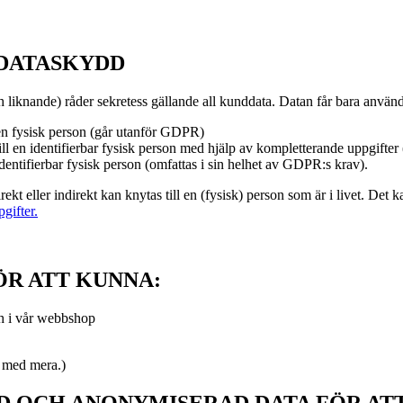
 DATASKYDD
 liknande) råder sekretess gällande all kunddata. Datan får bara anvä
 en fysisk person (går utanför GDPR)
l en identifierbar fysisk person med hjälp av kompletterande uppgifter
dentifierbar fysisk person (omfattas i sin helhet av GDPR:s krav).
ekt eller indirekt kan knytas till en (fysisk) person som är i livet. D
gifter.
ÖR ATT KUNNA:
ch i vår webbshop
g med mera.)
D OCH ANONYMISERAD DATA FÖR AT