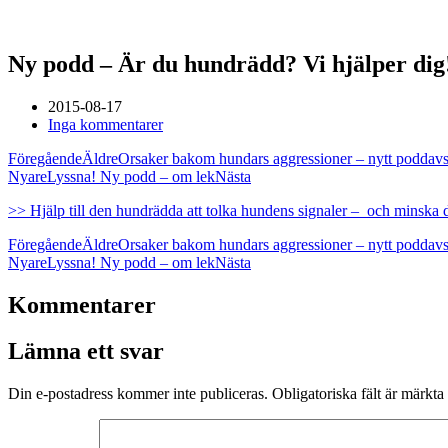
Ny podd – Är du hundrädd? Vi hjälper dig
2015-08-17
Inga kommentarer
Föregående
Äldre
Orsaker bakom hundars aggressioner – nytt poddavs
Nyare
Lyssna! Ny podd – om lek
Nästa
>> Hjälp till den hundrädda att tolka hundens signaler – och minska d
Föregående
Äldre
Orsaker bakom hundars aggressioner – nytt poddavs
Nyare
Lyssna! Ny podd – om lek
Nästa
Kommentarer
Lämna ett svar
Din e-postadress kommer inte publiceras.
Obligatoriska fält är märkta