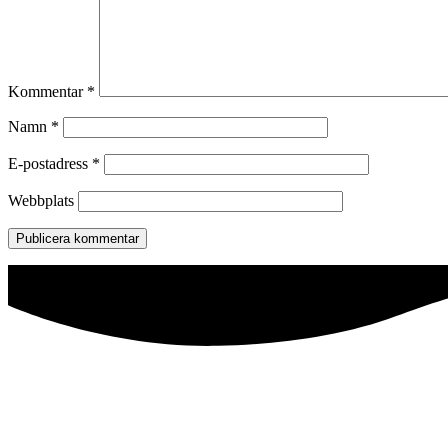
Kommentar
*
Namn
*
E-postadress
*
Webbplats