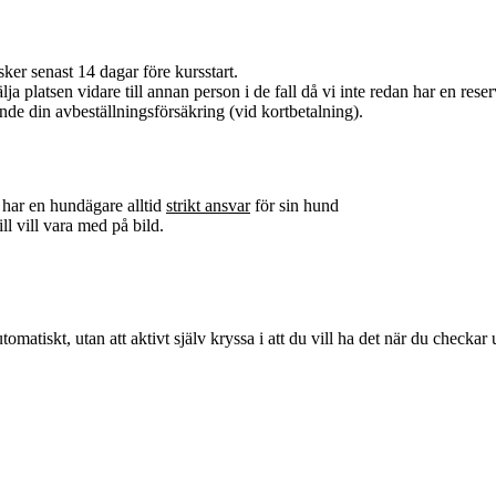
ker senast 14 dagar före kursstart.
ja platsen vidare till annan person i de fall då vi inte redan har en reserv
nde din avbeställningsförsäkring (vid kortbetalning).
 har en hundägare alltid
strikt ansvar
för sin hund
ll vill vara med på bild.
atiskt, utan att aktivt själv kryssa i att du vill ha det när du checkar u