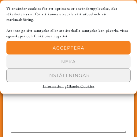
fel metod?
Vi använder cookies för att optimera er användarupplevelse, öka
säkerheten samt för att kunna utveckla vårt utbud och vår
Svara
marknadsföring.
Att inte ge sitt samtycke eller att återkalla samtycke kan påverka vissa
LÄMNA ETT SVAR
egenskaper och funktioner negativt.
Din e-postadress kommer inte publiceras.
ACCEPTERA
Obligatoriska fält är märkta
*
NEKA
Kommentar
*
INSTÄLLNINGAR
Information gällande Cookies