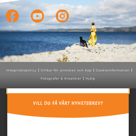
Integritetspolicy
Villkor för anmälan och köp
Cookieinformation
Fotografer & Kreatörer
Hjälp
VILL DU FÅ VÅRT NYHETSBREV?