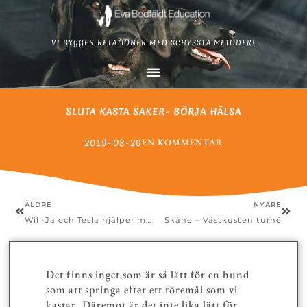
VI BYGGER RELATIONER MED SCHYSSTA METODER!
SLUTA KASTA SAKER- BÖRJA HÄLSA
2019-08-26
EN KOMMENTAR
ÄLDRE
NYARE
Will-Ja och Tesla hjälper mig i träningen av en ljudkänslig hund
Skåne – Västkusten turné
Det finns inget som är så lätt för en hund
som att springa efter ett föremål som vi
kastar. Däremot är det inte lika lätt för