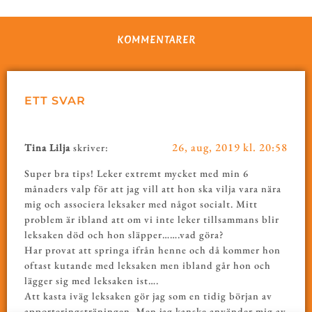
KOMMENTARER
ETT SVAR
26, aug, 2019 kl. 20:58
Tina Lilja
skriver:
Super bra tips! Leker extremt mycket med min 6
månaders valp för att jag vill att hon ska vilja vara nära
mig och associera leksaker med något socialt. Mitt
problem är ibland att om vi inte leker tillsammans blir
leksaken död och hon släpper…….vad göra?
Har provat att springa ifrån henne och då kommer hon
oftast kutande med leksaken men ibland går hon och
lägger sig med leksaken ist….
Att kasta iväg leksaken gör jag som en tidig början av
apporteringsträningen. Men jag kanske använder mig av