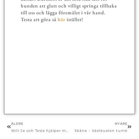
hunden att glatt och villigt springa tillbaka
till oss och lägga föremålet i vår hand.
Testa att göra så
här
istället!
ÄLDRE
NYARE
Will-Ja och Tesla hjälper mig i träningen av en ljudkänslig hund
Skåne – Västkusten turné