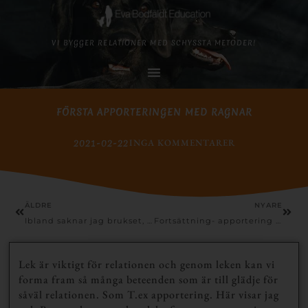
VI BYGGER RELATIONER MED SCHYSSTA METODER!
FÖRSTA APPORTERINGEN MED RAGNAR
2021-02-22
INGA KOMMENTARER
ÄLDRE
NYARE
Ibland saknar jag brukset, träningskompisarna, lekfullheten och analyserna över en kopp kaffe i klubbstugan…
Fortsättning- apportering med Ragnar
Lek är viktigt för relationen och genom leken kan vi
forma fram så många beteenden som är till glädje för
såväl relationen. Som T.ex apportering. Här visar jag