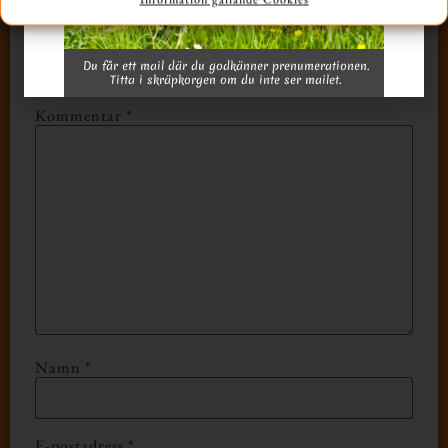
LÄMNA ETT SVAR
Din e-postadress kommer inte publiceras.
Du får ett mail där du godkänner prenumerationen.
Obligatoriska fält är märkta
*
Titta i skräpkorgen om du inte ser mailet.
Kommentar
*
Namn
*
E-postadress
*