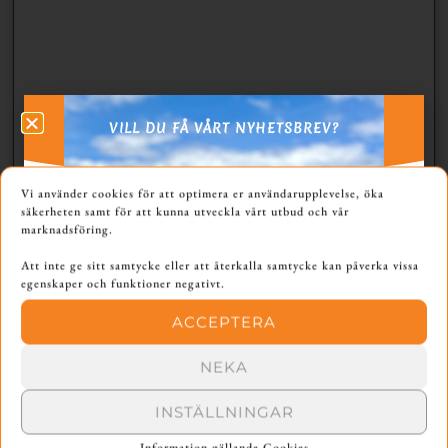
VILL DU FÅ VÅRT NYHETSBREV?
Vi använder cookies för att optimera er användarupplevelse, öka
säkerheten samt för att kunna utveckla vårt utbud och vår
marknadsföring.
Att inte ge sitt samtycke eller att återkalla samtycke kan påverka vissa
ÄLDRE
NYARE
egenskaper och funktioner negativt.
Ibland saknar jag brukset, träningskompisarna, lekfullheten och analyserna över en kopp kaffe i klubbstugan…
Fortsättning- apportering med Ragnar
ACCEPTERA
NEKA
KOMMENTARER
INSTÄLLNINGAR
PRENUMERERA
Information gällande Cookies