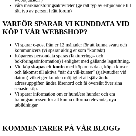
våra marknadsföringsaktiviteter (ge rätt typ av erbjudande till
rätt typ av person i rätt forum)
VARFÖR SPARAR VI KUNDDATA VID
KÖP I VÅR WEBBSHOP?
Vi sparar e-post från er 12 månader för att kunna svara och
kommunicera (vi sparar aldrig er som ”kontakt)
Köparens persondata sparas (fakturerings- och
bokföringssinformation) i enlighet med gällande lagstiftning.
Vid köp
skapas ett konto
med köparens data, köpta kurser
och åtkomst till aktiva “när du vill-kurser” (självstudier vid
datorn) vilket ger kunden möjlighet att själv ändra
adressuppgifter, ändra lösenord och få översikt över sina
senaste köp.
Vi sparar information om er hund/era hundar och era
träningsintressen för att kunna utforma relevanta, nya
utbildningar.
KOMMENTARER PÅ VÅR BLOGG