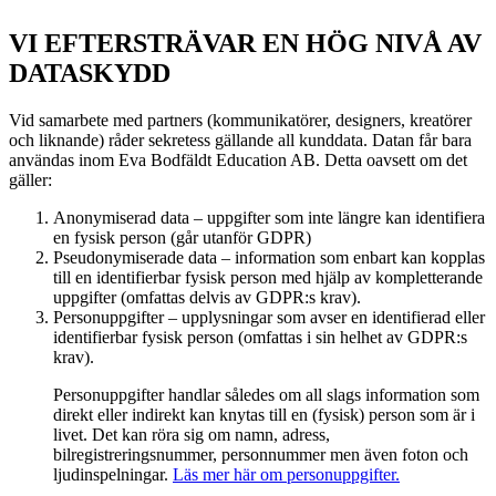
VI EFTERSTRÄVAR EN HÖG NIVÅ AV
DATASKYDD
Vid samarbete med partners (kommunikatörer, designers, kreatörer
och liknande) råder sekretess gällande all kunddata. Datan får bara
användas inom Eva Bodfäldt Education AB. Detta oavsett om det
gäller:
Anonymiserad data – uppgifter som inte längre kan identifiera
en fysisk person (går utanför GDPR)
Pseudonymiserade data – information som enbart kan kopplas
till en identifierbar fysisk person med hjälp av kompletterande
uppgifter (omfattas delvis av GDPR:s krav).
Personuppgifter – upplysningar som avser en identifierad eller
identifierbar fysisk person (omfattas i sin helhet av GDPR:s
krav).
Personuppgifter handlar således om all slags information som
direkt eller indirekt kan knytas till en (fysisk) person som är i
livet. Det kan röra sig om namn, adress,
bilregistreringsnummer, personnummer men även foton och
ljudinspelningar.
Läs mer här om personuppgifter.