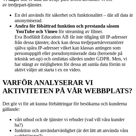
av
tredjepart-tjänster.
En del används för säkerhet och funktionalitet – där all data är
anonymiserad.
Andra för föbättrad funktion och prestanda såsom
YouTube och Vimeo
för streaming av filmer.
Eva Bodfäldt Education AB får inte tillgång till IP-adresser
från dessa tjänster, dock kan dessa tredjepartsleverantörer
själva spåra IP-adresser vilket kan klassas antingen som
personuppgift eller pseudonymiserade data (beroende på
teknisk set-up) och omfattas således under GDPR. Men, vi
har stängt av möjligheten för dessa att samla data förrän ni
aktivt väljer att starta t ex en video.
VARFÖR ANALYSERAR VI
AKTIVITETEN PÅ VÅR WEBBPLATS?
Det gör vi för att kunna förbättringar för besökarna och kunderna
gällande:
vårt utbud och de tjänster vi erbuder (vad vill våra kunder
ha?)
funktion och användarvänlighet (är det lätt att använda våra
webbtjänster?)