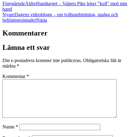
Föregående
Äldre
Handtarget – Valpen Pike leker ”kull” med min
hand
Nyare
Dagens videoblogg – om tvåhundsträning, stadga och
belöningssignaler
Nästa
Kommentarer
Lämna ett svar
Din e-postadress kommer inte publiceras.
Obligatoriska fält är
märkta
*
Kommentar
*
Namn
*