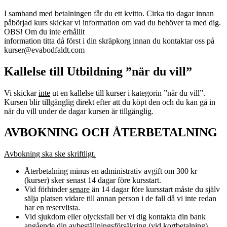
I samband med betalningen får du ett kvitto. Cirka tio dagar innan
påbörjad kurs skickar vi information om vad du behöver ta med dig.
OBS! Om du inte erhållit
information titta då först i din skräpkorg innan du kontaktar oss på
kurser@evabodfaldt.com
Kallelse till Utbildning ”när du vill”
Vi skickar
inte
ut en kallelse till kurser i kategorin ”när du vill”.
Kursen blir tillgänglig direkt efter att du köpt den och du kan gå in
när du vill under de dagar kursen är tillgänglig.
AVBOKNING OCH ÅTERBETALNING
Avbokning ska ske skriftligt.
Återbetalning minus en administrativ avgift om 300 kr
(kurser) sker senast 14 dagar före kursstart.
Vid förhinder
senare
än 14 dagar före kursstart måste du själv
sälja platsen vidare till annan person i de fall då vi inte redan
har en reservlista.
Vid sjukdom eller olycksfall ber vi dig kontakta din bank
angående din avbeställningsförsäkring (vid kortbetalning).