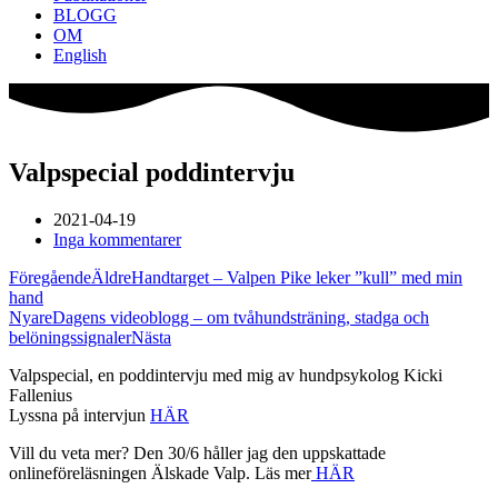
BLOGG
OM
English
Valpspecial poddintervju
2021-04-19
Inga kommentarer
Föregående
Äldre
Handtarget – Valpen Pike leker ”kull” med min
hand
Nyare
Dagens videoblogg – om tvåhundsträning, stadga och
belöningssignaler
Nästa
Valpspecial, en poddintervju med mig av hundpsykolog Kicki
Fallenius
Lyssna på intervjun
HÄR
Vill du veta mer? Den 30/6 håller jag den uppskattade
onlineföreläsningen Älskade Valp. Läs mer
HÄR