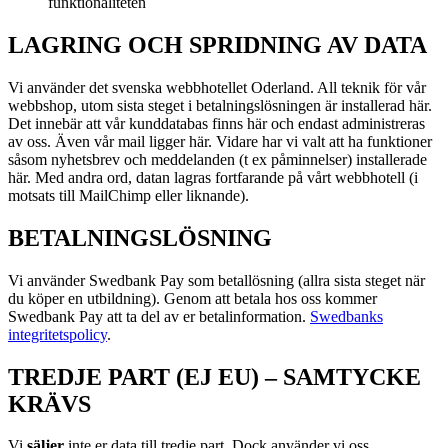
funktionaliteten
LAGRING OCH SPRIDNING AV DATA
Vi använder det svenska webbhotellet Oderland. All teknik för vår
webbshop, utom sista steget i betalningslösningen är installerad här.
Det innebär att vår kunddatabas finns här och endast administreras
av oss. Även vår mail ligger här. Vidare har vi valt att ha funktioner
såsom nyhetsbrev och meddelanden (t ex påminnelser) installerade
här. Med andra ord, datan lagras fortfarande på vårt webbhotell (i
motsats till MailChimp eller liknande).
BETALNINGSLÖSNING
Vi använder Swedbank Pay som betallösning (allra sista steget när
du köper en utbildning). Genom att betala hos oss kommer
Swedbank Pay att ta del av er betalinformation.
Swedbanks
integritetspolicy
.
TREDJE PART (EJ EU) – SAMTYCKE
KRÄVS
Vi
s
äljer
inte er data till tredje part. Dock använder vi oss