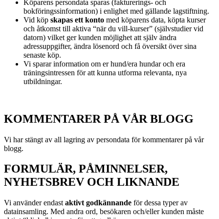
Köparens persondata sparas (fakturerings- och
bokföringssinformation) i enlighet med gällande lagstiftning.
Vid köp
skapas ett konto
med köparens data, köpta kurser
och åtkomst till aktiva “när du vill-kurser” (självstudier vid
datorn) vilket ger kunden möjlighet att själv ändra
adressuppgifter, ändra lösenord och få översikt över sina
senaste köp.
Vi sparar information om er hund/era hundar och era
träningsintressen för att kunna utforma relevanta, nya
utbildningar.
KOMMENTARER PÅ VÅR BLOGG
Vi har stängt av all lagring av persondata för kommentarer på vår
blogg.
FORMULÄR, PÅMINNELSER,
NYHETSBREV OCH LIKNANDE
Vi använder endast
aktivt godkännande
för dessa typer av
datainsamling. Med andra ord, besökaren och/eller kunden måste