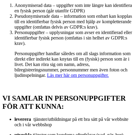
Anonymiserad data – uppgifter som inte längre kan identifiera
en fysisk person (går utanför GDPR)
Pseudonymiserade data – information som enbart kan kopplas
till en identifierbar fysisk person med hjälp av kompletterande
uppgifter (omfattas delvis av GDPR:s krav).
Personuppgifter – upplysningar som avser en identifierad eller
identifierbar fysisk person (omfattas i sin helhet av GDPR:s
krav).
Personuppgifter handlar således om all slags information som
direkt eller indirekt kan knytas till en (fysisk) person som är i
livet. Det kan röra sig om namn, adress,
bilregistreringsnummer, personnummer men även foton och
ljudinspelningar.
Läs mer här om personuppgifter.
VI SAMLAR IN PERSONUPPGIFTER
FÖR ATT KUNNA:
leverera
tjänster/utbildningar på ett bra sätt på vår webbsite
och i vår webbshop
utveckla
tjänster som kunderna efterfrågar (vad, när, hur)