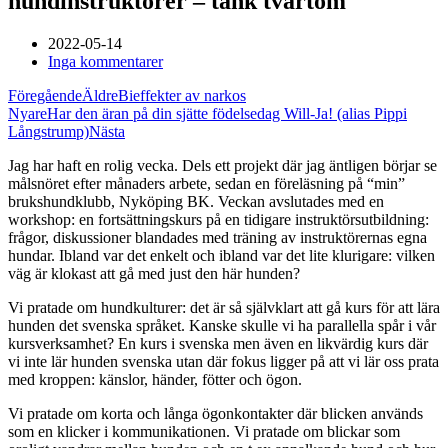
hundinstruktörer – tänk tvärtom
2022-05-14
Inga kommentarer
Föregående
Äldre
Bieffekter av narkos
Nyare
Har den äran på din sjätte födelsedag Will-Ja! (alias Pippi
Långstrump)
Nästa
Jag har haft en rolig vecka. Dels ett projekt där jag äntligen börjar se
målsnöret efter månaders arbete, sedan en föreläsning på “min”
brukshundklubb, Nyköping BK. Veckan avslutades med en
workshop: en fortsättningskurs på en tidigare instruktörsutbildning:
frågor, diskussioner blandades med träning av instruktörernas egna
hundar. Ibland var det enkelt och ibland var det lite klurigare: vilken
väg är klokast att gå med just den här hunden?
Vi pratade om hundkulturer: det är så självklart att gå kurs för att lära
hunden det svenska språket. Kanske skulle vi ha parallella spår i vår
kursverksamhet? En kurs i svenska men även en likvärdig kurs där
vi inte lär hunden svenska utan där fokus ligger på att vi lär oss prata
med kroppen: känslor, händer, fötter och ögon.
Vi pratade om korta och långa ögonkontakter där blicken används
som en klicker i kommunikationen. Vi pratade om blickar som