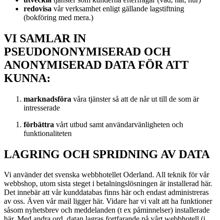
redovisa
vår verksamhet enligt gällande lagstiftning
(bokföring med mera.)
VI SAMLAR IN
PSEUDONONYMISERAD OCH
ANONYMISERAD DATA FÖR ATT
KUNNA:
marknadsföra
våra tjänster så att de når ut till de som är
intresserade
förbättra
vårt utbud samt användarvänligheten och
funktionaliteten
LAGRING OCH SPRIDNING AV DATA
Vi använder det svenska webbhotellet Oderland. All teknik för vår
webbshop, utom sista steget i betalningslösningen är installerad här.
Det innebär att vår kunddatabas finns här och endast administreras
av oss. Även vår mail ligger här. Vidare har vi valt att ha funktioner
såsom nyhetsbrev och meddelanden (t ex påminnelser) installerade
här. Med andra ord, datan lagras fortfarande på vårt webbhotell (i