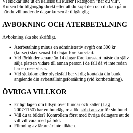
Vi skickar
inte
ut en kallelse till kurser i kategorin ”när du vill”.
Kursen blir tillgänglig direkt efter att du köpt den och du kan gå in
när du vill under de dagar kursen är tillgänglig.
AVBOKNING OCH ÅTERBETALNING
Avbokning ska ske skriftligt.
Återbetalning minus en administrativ avgift om 300 kr
(kurser) sker senast 14 dagar före kursstart.
Vid förhinder
senare
än 14 dagar före kursstart måste du själv
sälja platsen vidare till annan person i de fall då vi inte redan
har en reservlista.
Vid sjukdom eller olycksfall ber vi dig kontakta din bank
angående din avbeställningsförsäkring (vid kortbetalning).
ÖVRIGA VILLKOR
Enligt lagen om tillsyn över hundar och katter (Lag
2007:1150) har en hundägare alltid
strikt ansvar
för sin hund
Vill du ta bilder? Kontrollera först med övriga deltagare att de
vill vill vara med på bild.
Filmning av lärare är inte tillåten.