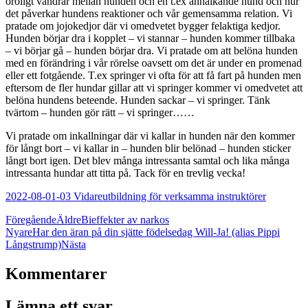
oroligt vandrar mellan hunden och en t.ex annalkande hund och hur
det påverkar hundens reaktioner och vår gemensamma relation. Vi
pratade om jojokedjor där vi omedvetet bygger felaktiga kedjor.
Hunden börjar dra i kopplet – vi stannar – hunden kommer tillbaka
– vi börjar gå – hunden börjar dra. Vi pratade om att belöna hunden
med en förändring i vår rörelse oavsett om det är under en promenad
eller ett fotgående. T.ex springer vi ofta för att få fart på hunden men
eftersom de fler hundar gillar att vi springer kommer vi omedvetet att
belöna hundens beteende. Hunden sackar – vi springer. Tänk
tvärtom – hunden gör rätt – vi springer……
Vi pratade om inkallningar där vi kallar in hunden när den kommer
för långt bort – vi kallar in – hunden blir belönad – hunden sticker
långt bort igen. Det blev många intressanta samtal och lika många
intressanta hundar att titta på. Tack för en trevlig vecka!
2022-08-01-03 Vidareutbildning för verksamma instruktörer
Föregående
Äldre
Bieffekter av narkos
Nyare
Har den äran på din sjätte födelsedag Will-Ja! (alias Pippi
Långstrump)
Nästa
Kommentarer
Lämna ett svar