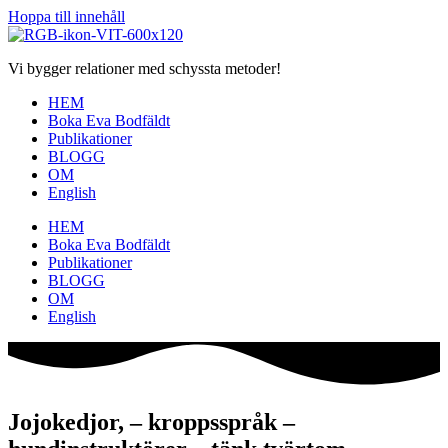
Hoppa till innehåll
Vi bygger relationer med schyssta metoder!
HEM
Boka Eva Bodfäldt
Publikationer
BLOGG
OM
English
HEM
Boka Eva Bodfäldt
Publikationer
BLOGG
OM
English
Jojokedjor, – kroppsspråk –