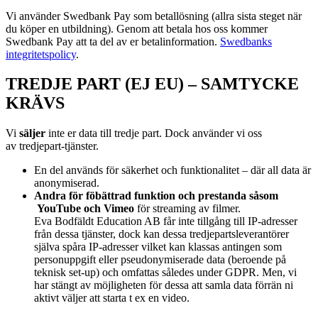
Vi använder Swedbank Pay som betallösning (allra sista steget när
du köper en utbildning). Genom att betala hos oss kommer
Swedbank Pay att ta del av er betalinformation.
Swedbanks
integritetspolicy
.
TREDJE PART (EJ EU) – SAMTYCKE
KRÄVS
Vi
s
äljer
inte er data till tredje part. Dock använder vi oss
av
tredjepart-tjänster.
En del används för säkerhet och funktionalitet – där all data är
anonymiserad.
Andra för föbättrad funktion och prestanda såsom
YouTube och Vimeo
för streaming av filmer.
Eva Bodfäldt Education AB får inte tillgång till IP-adresser
från dessa tjänster, dock kan dessa tredjepartsleverantörer
själva spåra IP-adresser vilket kan klassas antingen som
personuppgift eller pseudonymiserade data (beroende på
teknisk set-up) och omfattas således under GDPR. Men, vi
har stängt av möjligheten för dessa att samla data förrän ni
aktivt väljer att starta t ex en video.