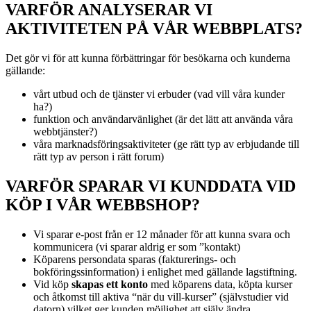
VARFÖR ANALYSERAR VI
AKTIVITETEN PÅ VÅR WEBBPLATS?
Det gör vi för att kunna förbättringar för besökarna och kunderna
gällande:
vårt utbud och de tjänster vi erbuder (vad vill våra kunder
ha?)
funktion och användarvänlighet (är det lätt att använda våra
webbtjänster?)
våra marknadsföringsaktiviteter (ge rätt typ av erbjudande till
rätt typ av person i rätt forum)
VARFÖR SPARAR VI KUNDDATA VID
KÖP I VÅR WEBBSHOP?
Vi sparar e-post från er 12 månader för att kunna svara och
kommunicera (vi sparar aldrig er som ”kontakt)
Köparens persondata sparas (fakturerings- och
bokföringssinformation) i enlighet med gällande lagstiftning.
Vid köp
skapas ett konto
med köparens data, köpta kurser
och åtkomst till aktiva “när du vill-kurser” (självstudier vid
datorn) vilket ger kunden möjlighet att själv ändra