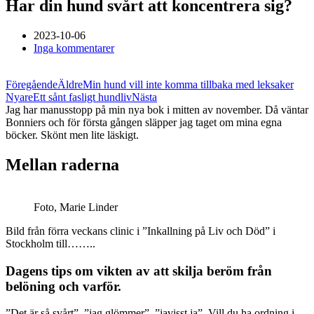
Har din hund svårt att koncentrera sig?
2023-10-06
Inga kommentarer
Föregående
Äldre
Min hund vill inte komma tillbaka med leksaker
Nyare
Ett sånt fasligt hundliv
Nästa
Jag har manusstopp på min nya bok i mitten av november. Då väntar
Bonniers och för första gången släpper jag taget om mina egna
böcker. Skönt men lite läskigt.
Mellan raderna
Foto, Marie Linder
Bild från förra veckans clinic i ”Inkallning på Liv och Död” i
Stockholm till……..
Dagens tips om vikten av att skilja beröm från
belöning och varför.
”Det är så svårt”, ”jag glömmer”, ”javisst ja”. Vill du ha ordning i