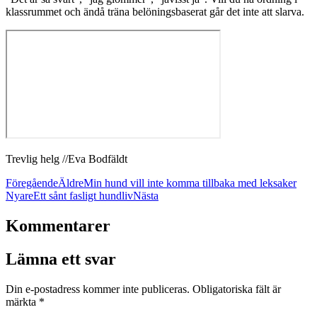
klassrummet och ändå träna belöningsbaserat går det inte att slarva.
Trevlig helg //Eva Bodfäldt
Föregående
Äldre
Min hund vill inte komma tillbaka med leksaker
Nyare
Ett sånt fasligt hundliv
Nästa
Kommentarer
Lämna ett svar
Din e-postadress kommer inte publiceras.
Obligatoriska fält är
märkta
*