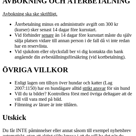
AVBOKNING OCH ÅTERBETALNING
Avbokning ska ske skriftligt.
Återbetalning minus en administrativ avgift om 300 kr
(kurser) sker senast 14 dagar före kursstart.
Vid förhinder
senare
än 14 dagar före kursstart måste du själv
sälja platsen vidare till annan person i de fall då vi inte redan
har en reservlista.
Vid sjukdom eller olycksfall ber vi dig kontakta din bank
angående din avbeställningsförsäkring (vid kortbetalning).
ÖVRIGA VILLKOR
Enligt lagen om tillsyn över hundar och katter (Lag
2007:1150) har en hundägare alltid
strikt ansvar
för sin hund
Vill du ta bilder? Kontrollera först med övriga deltagare att de
vill vill vara med på bild.
Filmning av lärare är inte tillåten.
Utskick
Du får INTE påminnelser eller annat såsom till exempel nyhetsbrev
automatiskt, utan att aktivt själv kryssa i att du vill ha det när du