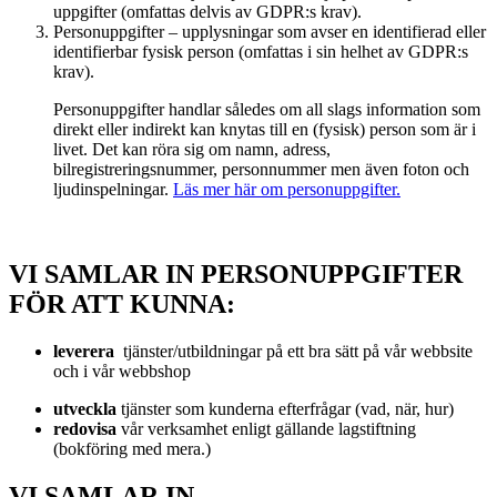
uppgifter (omfattas delvis av GDPR:s krav).
Personuppgifter – upplysningar som avser en identifierad eller
identifierbar fysisk person (omfattas i sin helhet av GDPR:s
krav).
Personuppgifter handlar således om all slags information som
direkt eller indirekt kan knytas till en (fysisk) person som är i
livet. Det kan röra sig om namn, adress,
bilregistreringsnummer, personnummer men även foton och
ljudinspelningar.
Läs mer här om personuppgifter.
VI SAMLAR IN PERSONUPPGIFTER
FÖR ATT KUNNA:
leverera
tjänster/utbildningar på ett bra sätt på vår webbsite
och i vår webbshop
utveckla
tjänster som kunderna efterfrågar (vad, när, hur)
redovisa
vår verksamhet enligt gällande lagstiftning
(bokföring med mera.)
VI SAMLAR IN