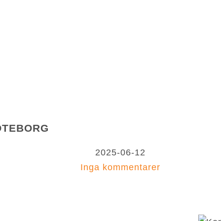
VI BYGGER RELATIONER MED SCHYSSTA METODE
A EVA BODFÄLDT
PUBLIKATIONER
BLOGG
OM
GÖTEBORG
2025-06-12
Inga kommentarer