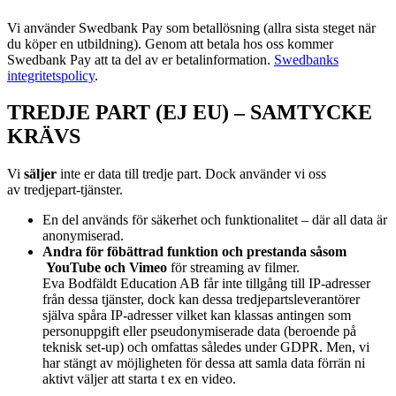
Vi använder Swedbank Pay som betallösning (allra sista steget när
du köper en utbildning). Genom att betala hos oss kommer
Swedbank Pay att ta del av er betalinformation.
Swedbanks
integritetspolicy
.
TREDJE PART (EJ EU) – SAMTYCKE
KRÄVS
Vi
s
äljer
inte er data till tredje part. Dock använder vi oss
av
tredjepart-tjänster.
En del används för säkerhet och funktionalitet – där all data är
anonymiserad.
Andra för föbättrad funktion och prestanda såsom
YouTube och Vimeo
för streaming av filmer.
Eva Bodfäldt Education AB får inte tillgång till IP-adresser
från dessa tjänster, dock kan dessa tredjepartsleverantörer
själva spåra IP-adresser vilket kan klassas antingen som
personuppgift eller pseudonymiserade data (beroende på
teknisk set-up) och omfattas således under GDPR. Men, vi
har stängt av möjligheten för dessa att samla data förrän ni
aktivt väljer att starta t ex en video.