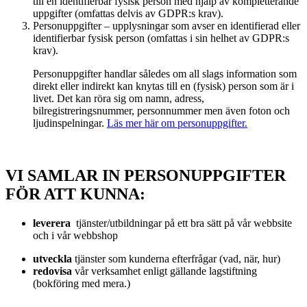
till en identifierbar fysisk person med hjälp av kompletterande
uppgifter (omfattas delvis av GDPR:s krav).
Personuppgifter – upplysningar som avser en identifierad eller
identifierbar fysisk person (omfattas i sin helhet av GDPR:s
krav).
Personuppgifter handlar således om all slags information som
direkt eller indirekt kan knytas till en (fysisk) person som är i
livet. Det kan röra sig om namn, adress,
bilregistreringsnummer, personnummer men även foton och
ljudinspelningar.
Läs mer här om personuppgifter.
VI SAMLAR IN PERSONUPPGIFTER
FÖR ATT KUNNA:
leverera
tjänster/utbildningar på ett bra sätt på vår webbsite
och i vår webbshop
utveckla
tjänster som kunderna efterfrågar (vad, när, hur)
redovisa
vår verksamhet enligt gällande lagstiftning
(bokföring med mera.)