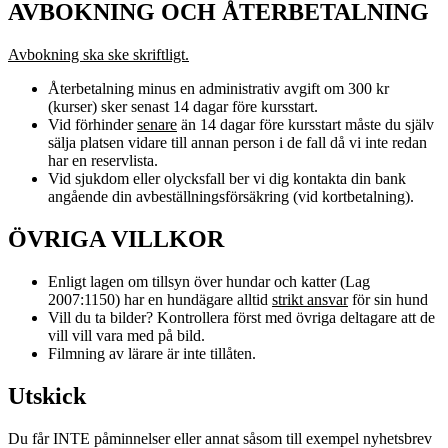
AVBOKNING OCH ÅTERBETALNING
Avbokning ska ske skriftligt.
Återbetalning minus en administrativ avgift om 300 kr
(kurser) sker senast 14 dagar före kursstart.
Vid förhinder
senare
än 14 dagar före kursstart måste du själv
sälja platsen vidare till annan person i de fall då vi inte redan
har en reservlista.
Vid sjukdom eller olycksfall ber vi dig kontakta din bank
angående din avbeställningsförsäkring (vid kortbetalning).
ÖVRIGA VILLKOR
Enligt lagen om tillsyn över hundar och katter (Lag
2007:1150) har en hundägare alltid
strikt ansvar
för sin hund
Vill du ta bilder? Kontrollera först med övriga deltagare att de
vill vill vara med på bild.
Filmning av lärare är inte tillåten.
Utskick
Du får INTE påminnelser eller annat såsom till exempel nyhetsbrev